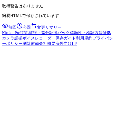
取得警告はありません
簡易HTMLで保存されています
前回
今回
変更サマリー
Kiroku Pro
URL監視・差分
証拠パック
信頼性・検証方法
証拠
カメラ
証拠ボイスレコーダー
保存ガイド
利用規約
プライバシ
ーポリシー
削除依頼
会社概要
海外向けLP