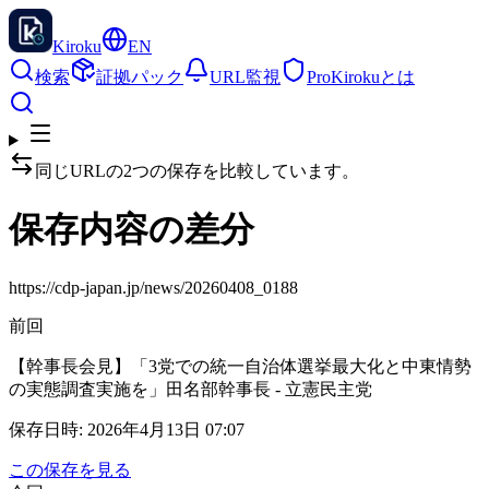
Kiroku
EN
検索
証拠パック
URL監視
Pro
Kirokuとは
同じURLの2つの保存を比較しています。
保存内容の差分
https://cdp-japan.jp/news/20260408_0188
前回
【幹事長会見】「3党での統一自治体選挙最大化と中東情勢
の実態調査実施を」田名部幹事長 - 立憲民主党
保存日時
:
2026年4月13日 07:07
この保存を見る