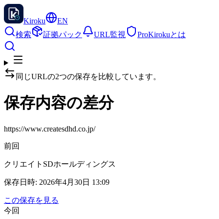
Kiroku
EN
検索
証拠パック
URL監視
Pro
Kirokuとは
同じURLの2つの保存を比較しています。
保存内容の差分
https://www.createsdhd.co.jp/
前回
クリエイトSDホールディングス
保存日時
:
2026年4月30日 13:09
この保存を見る
今回