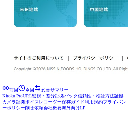
前回
今回
変更サマリー
Kiroku Pro
URL監視・差分
証拠パック
信頼性・検証方法
証拠
カメラ
証拠ボイスレコーダー
保存ガイド
利用規約
プライバシ
ーポリシー
削除依頼
会社概要
海外向けLP