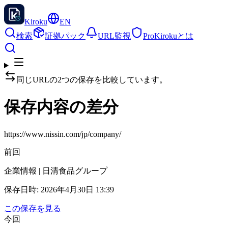
Kiroku
EN
検索
証拠パック
URL監視
Pro
Kirokuとは
同じURLの2つの保存を比較しています。
保存内容の差分
https://www.nissin.com/jp/company/
前回
企業情報 | 日清食品グループ
保存日時
:
2026年4月30日 13:39
この保存を見る
今回