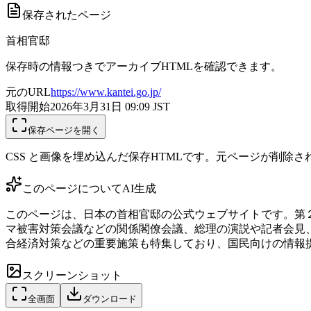
保存されたページ
首相官邸
保存時の情報つきでアーカイブHTMLを確認できます。
元のURL
https://www.kantei.go.jp/
取得開始
2026年3月31日 09:09
JST
保存ページを開く
CSS と画像を埋め込んだ保存HTMLです。元ページが削除
このページについて
AI生成
このページは、日本の首相官邸の公式ウェブサイトです。第
マ被害対策会議などの関係閣僚会議、総理の演説や記者会見
合経済対策などの重要施策も特集しており、国民向けの情報
スクリーンショット
全画面
ダウンロード