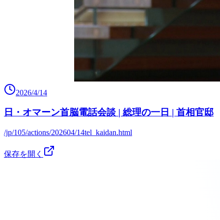
2026/4/14
日・オマーン首脳電話会談 | 総理の一日 | 首相官邸
/jp/105/actions/202604/14tel_kaidan.html
保存を開く