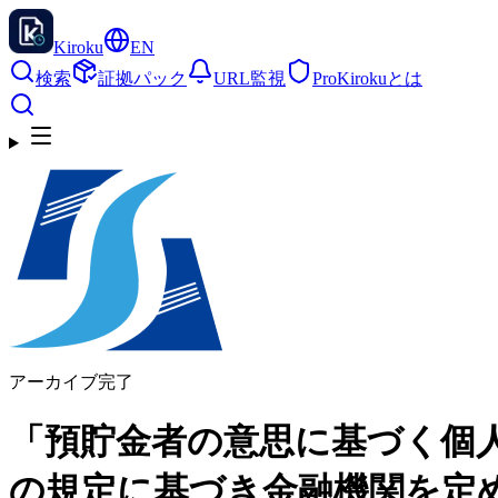
Kiroku
EN
検索
証拠パック
URL監視
Pro
Kirokuとは
アーカイブ完了
「預貯金者の意思に基づく個
の規定に基づき金融機関を定