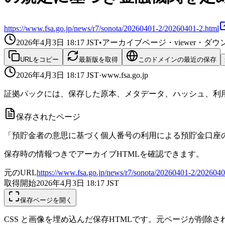
https://www.fsa.go.jp/news/r7/sonota/20260401-2/20260401-2.html
2026年4月3日 18:17
JST
•
アーカイブページ・viewer・
URLをコピー
最新版を取得
このドメインの最近の保存
2026年4月3日 18:17
JST
·
www.fsa.go.jp
証拠パックには、保存した原本、メタデータ、ハッシュ、利用
保存されたページ
「預貯金者の意思に基づく個人番号の利用による預貯金口座
保存時の情報つきでアーカイブHTMLを確認できます。
元のURL
https://www.fsa.go.jp/news/r7/sonota/20260401-2/2026040
取得開始
2026年4月3日 18:17
JST
保存ページを開く
CSS と画像を埋め込んだ保存HTMLです。元ページが削除