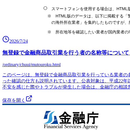
2026/7/24
無登録で金融商品取引業を行う者の名称等について 
/ordinary/chuui/mutouroku.html
このページは、無登録で金融商品取引業を行っている業者の
った確認の仕方も説明されています。公表対象は、平成22
不安を感じた際やトラブルが発生した場合は、金融庁の相談
保存を開く