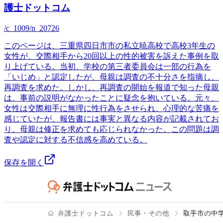
護士ドットコム
/c_1009/n_20726
このページは、三重県四日市市の私立暁高校で高校3年生の
女性が、交際相手から20回以上の性的被害を訴えた事例を取
り上げている。当初、学校の第三者委員会は一部の行為を
「いじめ」と認定したが、母親は調査の不十分さを指摘し、
再調査を求めた。しかし、再調査の開始を報道で知った母親
は、事前の説明がなかったことに疑念を抱いている。元々、
女性は交際相手に無理に性行為をさせられ、心理的な苦痛を
感じていたが、報告書には事実と異なる内容が記載されてお
り、母親は修正を求めても応じられなかった。この問題は調
査や認定に対する不信感を高めている。
保存を開く