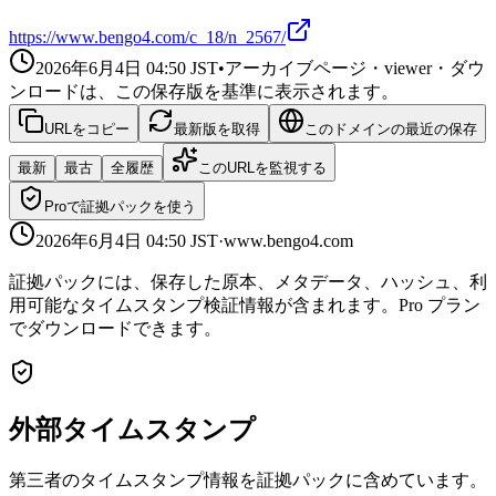
https://www.bengo4.com/c_18/n_2567/
2026年6月4日 04:50
JST
•
アーカイブページ・viewer・ダウ
ンロードは、この保存版を基準に表示されます。
URLをコピー
最新版を取得
このドメインの最近の保存
最新
最古
全履歴
このURLを監視する
Proで証拠パックを使う
2026年6月4日 04:50
JST
·
www.bengo4.com
証拠パックには、保存した原本、メタデータ、ハッシュ、利
用可能なタイムスタンプ検証情報が含まれます。Pro プラン
でダウンロードできます。
外部タイムスタンプ
第三者のタイムスタンプ情報を証拠パックに含めています。