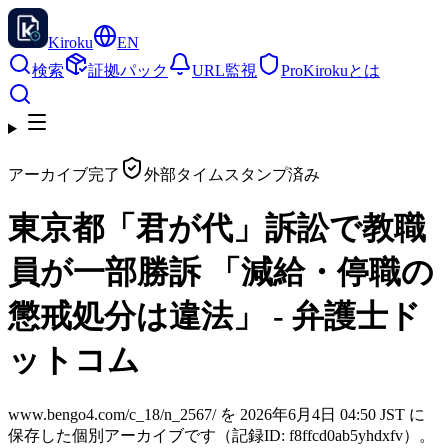
Kiroku
EN
検索
証拠パック
URL監視
Pro
Kirokuとは
アーカイブ完了
外部タイムスタンプ済み
東京都「君が代」訴訟で教職
員が一部勝訴 「減給・停職の
懲戒処分は違法」 - 弁護士ド
ットコム
www.bengo4.com/c_18/n_2567/ を 2026年6月4日 04:50 JST に
保存した個別アーカイブです（記録ID: f8ffcd0ab5yhdxfv）。