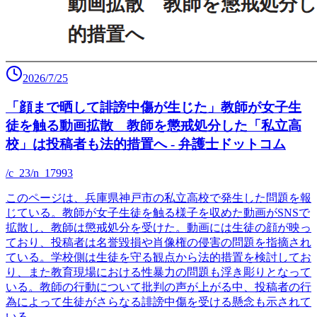
2026/7/25
「顔まで晒して誹謗中傷が生じた」教師が女子生
徒を触る動画拡散 教師を懲戒処分した「私立高
校」は投稿者も法的措置へ - 弁護士ドットコム
/c_23/n_17993
このページは、兵庫県神戸市の私立高校で発生した問題を報
じている。教師が女子生徒を触る様子を収めた動画がSNSで
拡散し、教師は懲戒処分を受けた。動画には生徒の顔が映っ
ており、投稿者は名誉毀損や肖像権の侵害の問題を指摘され
ている。学校側は生徒を守る観点から法的措置を検討してお
り、また教育現場における性暴力の問題も浮き彫りとなって
いる。教師の行動について批判の声が上がる中、投稿者の行
為によって生徒がさらなる誹謗中傷を受ける懸念も示されて
いる。