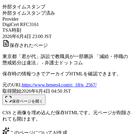
外部タイムスタンプ
外部タイムスタンプ済み
Provider
DigiCert RFC3161
TSA時刻
2026年6月4日 23:00 JST
保存されたページ
東京都「君が代」訴訟で教職員が一部勝訴 「減給・停職の
懲戒処分は違法」 - 弁護士ドットコム
保存時の情報つきでアーカイブHTMLを確認できます。
元のURL
https://www.bengo4.com/c_18/n_2567/
取得開始
2026年6月4日 04:50
JST
保存ページを開く
CSS と画像を埋め込んだ保存HTMLです。元ページが削除さ
れても開けます。
このページについて
AI生成