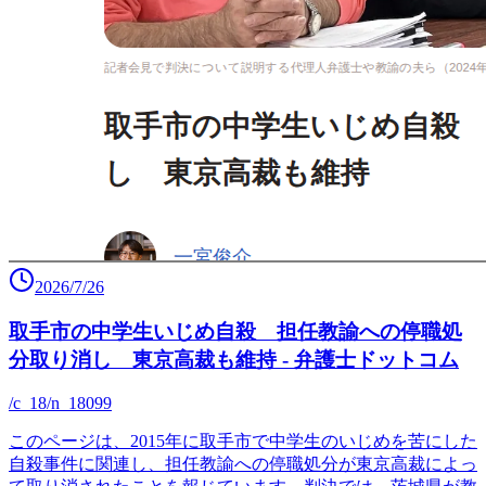
2026/7/26
取手市の中学生いじめ自殺 担任教諭への停職処
分取り消し 東京高裁も維持 - 弁護士ドットコム
/c_18/n_18099
このページは、2015年に取手市で中学生のいじめを苦にした
自殺事件に関連し、担任教諭への停職処分が東京高裁によっ