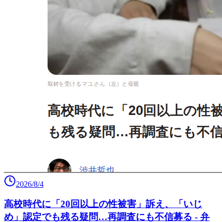
2026/8/4
高校時代に「20回以上の性被害」訴え、「いじ
め」認定でも残る疑問…再調査にも不信募る - 弁