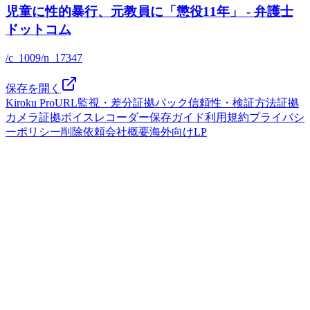
児童に性的暴行、元教員に「懲役11年」 - 弁護士
ドットコム
/c_1009/n_17347
保存を開く
Kiroku Pro
URL監視・差分
証拠パック
信頼性・検証方法
証拠
カメラ
証拠ボイスレコーダー
保存ガイド
利用規約
プライバシ
ーポリシー
削除依頼
会社概要
海外向けLP