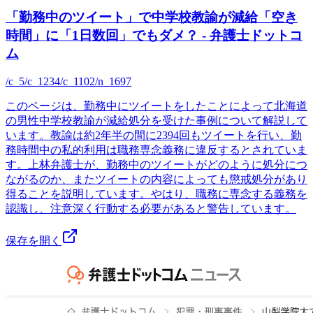
「勤務中のツイート」で中学校教諭が減給「空き
時間」に「1日数回」でもダメ？ - 弁護士ドットコ
ム
/c_5/c_1234/c_1102/n_1697
このページは、勤務中にツイートをしたことによって北海道
の男性中学校教諭が減給処分を受けた事例について解説して
います。教諭は約2年半の間に2394回もツイートを行い、勤
務時間中の私的利用は職務専念義務に違反するとされていま
す。上林弁護士が、勤務中のツイートがどのように処分につ
ながるのか、またツイートの内容によっても懲戒処分があり
得ることを説明しています。やはり、職務に専念する義務を
認識し、注意深く行動する必要があると警告しています。
保存を開く