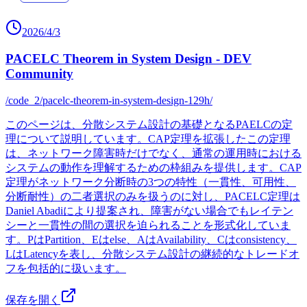
2026/4/3
PACELC Theorem in System Design - DEV
Community
/code_2/pacelc-theorem-in-system-design-129h/
このページは、分散システム設計の基礎となるPAELCの定
理について説明しています。CAP定理を拡張したこの定理
は、ネットワーク障害時だけでなく、通常の運用時における
システムの動作を理解するための枠組みを提供します。CAP
定理がネットワーク分断時の3つの特性（一貫性、可用性、
分断耐性）の二者選択のみを扱うのに対し、PACELC定理は
Daniel Abadiにより提案され、障害がない場合でもレイテン
シーと一貫性の間の選択を迫られることを形式化していま
す。PはPartition、Eはelse、AはAvailability、Cはconsistency、
LはLatencyを表し、分散システム設計の継続的なトレードオ
フを包括的に扱います。
保存を開く