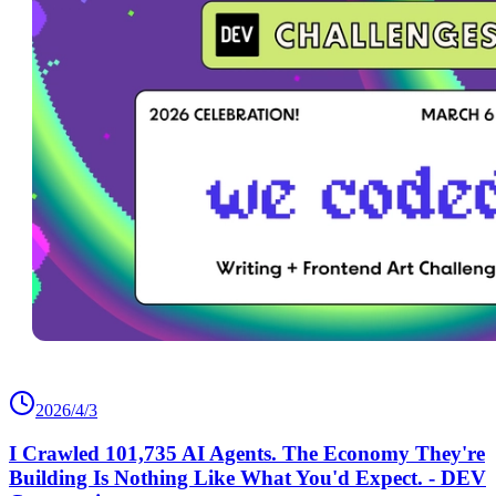
2026/4/3
I Crawled 101,735 AI Agents. The Economy They're
Building Is Nothing Like What You'd Expect. - DEV