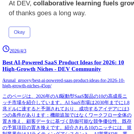
2026/4/3
Best AI-Powered SaaS Product Ideas for 2026: 10
High-Growth Niches - DEV Community
/krunal_groovy/best-ai-powered-saas-product-ideas-for-2026-10-
high-growth-niches-45op/
このページは、2026年のAI駆動型SaaS製品の10の高成長ニ
ッチ市場を紹介しています。AI SaaS市場は2030年までに1.8
兆ドルに達すると予測されており、成功するアイデアには3
つの条件があります：機能追加ではなくワークフロー全体の
置き換え、顧客データに基づく防御可能な競争優位性、既存
の予算項目の置き換えです。紹介される10のニッチには、規
制業界向けAIライティングアシスタント、AI営業SDR、業