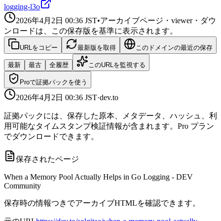
logging-l3o
2026年4月2日 00:36
JST
•
アーカイブページ・viewer・ダウ
ンロードは、この保存版を基準に表示されます。
URLをコピー
最新版を取得
このドメインの最近の保存
最新
最古
全履歴
このURLを監視する
Proで証拠パックを使う
2026年4月2日 00:36
JST
·
dev.to
証拠パックには、保存した原本、メタデータ、ハッシュ、利
用可能なタイムスタンプ検証情報が含まれます。Pro プラン
でダウンロードできます。
保存されたページ
When a Memory Pool Actually Helps in Go Logging - DEV
Community
保存時の情報つきでアーカイブHTMLを確認できます。