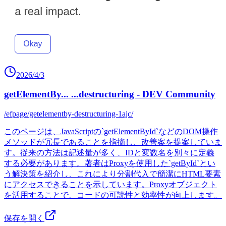
2026/4/3
getElementBy... ...destructuring - DEV Community
/efpage/getelementby-destructuring-1ajc/
このページは、JavaScriptの`getElementById`などのDOM操作
メソッドが冗長であることを指摘し、改善案を提案していま
す。従来の方法は記述量が多く、IDと変数名を別々に定義
する必要があります。著者はProxyを使用した`getById`とい
う解決策を紹介し、これにより分割代入で簡潔にHTML要素
にアクセスできることを示しています。Proxyオブジェクト
を活用することで、コードの可読性と効率性が向上します。
保存を開く