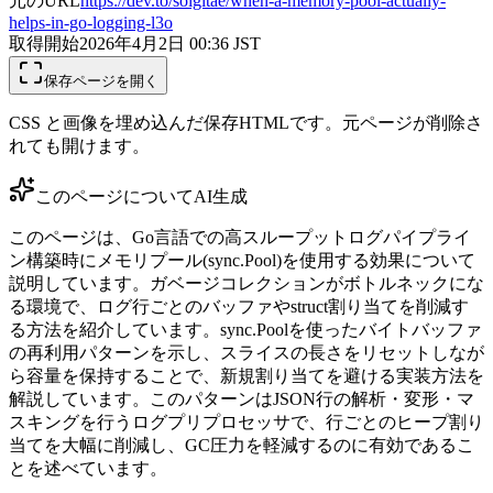
元のURL
https://dev.to/solgitae/when-a-memory-pool-actually-
helps-in-go-logging-l3o
取得開始
2026年4月2日 00:36
JST
保存ページを開く
CSS と画像を埋め込んだ保存HTMLです。元ページが削除さ
れても開けます。
このページについて
AI生成
このページは、Go言語での高スループットログパイプライ
ン構築時にメモリプール(sync.Pool)を使用する効果について
説明しています。ガベージコレクションがボトルネックにな
る環境で、ログ行ごとのバッファやstruct割り当てを削減す
る方法を紹介しています。sync.Poolを使ったバイトバッファ
の再利用パターンを示し、スライスの長さをリセットしなが
ら容量を保持することで、新規割り当てを避ける実装方法を
解説しています。このパターンはJSON行の解析・変形・マ
スキングを行うログプリプロセッサで、行ごとのヒープ割り
当てを大幅に削減し、GC圧力を軽減するのに有効であるこ
とを述べています。