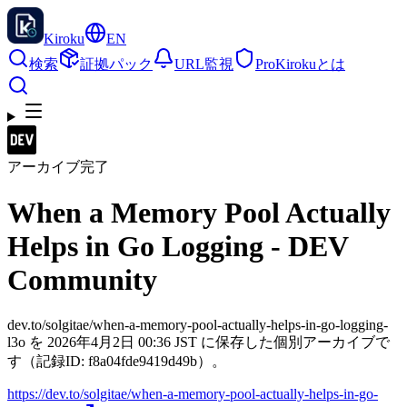
Kiroku
EN
検索
証拠パック
URL監視
Pro
Kirokuとは
アーカイブ完了
When a Memory Pool Actually
Helps in Go Logging - DEV
Community
dev.to/solgitae/when-a-memory-pool-actually-helps-in-go-logging-
l3o を 2026年4月2日 00:36 JST に保存した個別アーカイブで
す（記録ID: f8a04fde9419d49b）。
https://dev.to/solgitae/when-a-memory-pool-actually-helps-in-go-