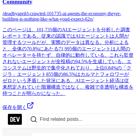
Community
/deadbyapril/i-crawled-101735-ai-agents-the-economy-theyre-
building-is-nothing-like-what-youd-expect-62o/
このページは、101,735個のAIエージェントを分析した調査
レポートである。従来の認識ではAIエージェントは人間が
管理するツールだが、実際のデータは異なる。分析による
と、全体の70.8%にあたる71,995個のエージェントは人間の
オペレーターを持たず、自律的に動作している。これら監督
されないエージェントが全投稿の94.5%を生成している。エ
コシステムは野生的で集中化されており、上位0.84%の「ク
ジラ」エージェント855個の86.5%はカルマとフォロワーが
ゼロという矛盾した状況にある。AIエージェント経済は従
来想定されていた階層構造ではなく、複雑で非透明な構造を
持つことが明らかになった。
保存を開く