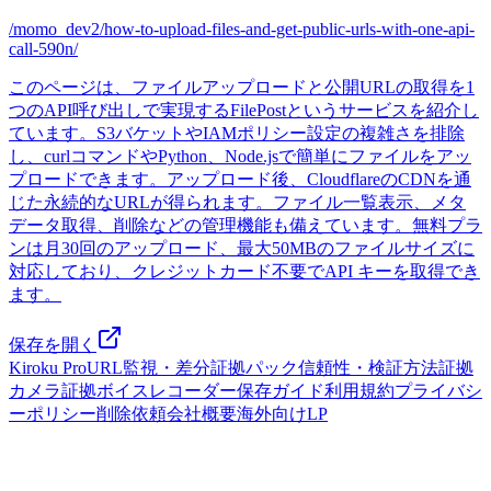
/momo_dev2/how-to-upload-files-and-get-public-urls-with-one-api-
call-590n/
このページは、ファイルアップロードと公開URLの取得を1
つのAPI呼び出しで実現するFilePostというサービスを紹介し
ています。S3バケットやIAMポリシー設定の複雑さを排除
し、curlコマンドやPython、Node.jsで簡単にファイルをアッ
プロードできます。アップロード後、CloudflareのCDNを通
じた永続的なURLが得られます。ファイル一覧表示、メタ
データ取得、削除などの管理機能も備えています。無料プラ
ンは月30回のアップロード、最大50MBのファイルサイズに
対応しており、クレジットカード不要でAPI キーを取得でき
ます。
保存を開く
Kiroku Pro
URL監視・差分
証拠パック
信頼性・検証方法
証拠
カメラ
証拠ボイスレコーダー
保存ガイド
利用規約
プライバシ
ーポリシー
削除依頼
会社概要
海外向けLP