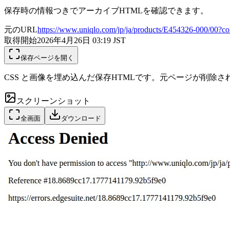
保存時の情報つきでアーカイブHTMLを確認できます。
元のURL
https://www.uniqlo.com/jp/ja/products/E454326-000/00
取得開始
2026年4月26日 03:19
JST
保存ページを開く
CSS と画像を埋め込んだ保存HTMLです。元ページが削除
スクリーンショット
全画面
ダウンロード