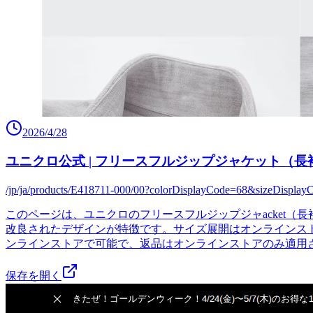
2026/4/28
ユニクロ公式 | フリースフルジップジャケット（長袖
/jp/ja/products/E418711-000/00?colorDisplayCode=68&sizeDispla
このページは、ユニクロのフリースフルジップジャacket
改良されたデザインが特徴です。サイズ展開はオンラインスト
ンラインストアで可能で、返品はオンラインストアのみ適用
保存を開く