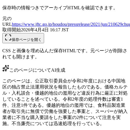
保存時の情報つきでアーカイブHTMLを確認できます。
元の
URL
https://www.jftc.go.jp/houdou/pressrelease/2021/jun/210629ch
取得開始
2026年4月4日 16:17
JST
保存ページを開く
CSS と画像を埋め込んだ保存HTMLです。元ページが削除さ
れても開けます。
このページについて
AI生成
このページは、公正取引委員会が令和2年度における中国地
区の独占禁止法運用状況を報告したものである。価格カルテ
ル・入札談合・優越的地位の濫用など違反行為に厳正に対処
していることを述べている。令和2年度の処理件数は審査1
件、注意1件である。優越的地位の濫用では、食料品製造業
者が取引先に無償で労働を強要した事案と、スーパーが納入
業者に不当な購入要請をした事案の2件について注意を実
施。不当廉売については迅速処理を行っている。