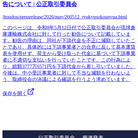
告について | 公正取引委員会
/houdou/pressrelease/2026/may/260512_ryukyusokounyua.html
このページは、令和8年5月12日付で公正取引委員会が琉球倉
庫運輸株式会社に対して行った勧告について記載していま
す。勧告の理由は、同社が下請代金を不正に減額していたこ
とであり、具体的には下請事業者との合意に反して基本運賃
表を使用せず、荷主から受け取った代金に基づいて下請事業
者に不適切な支払いを行っていたことです。この行為によ
り、総額3777万6571円を下請代金から差し引いていました。
今後は、中小受託事業者に対して不当な減額を行わないよ
う、取締役会の決議による確認を行うよう求めています。
保存を開く