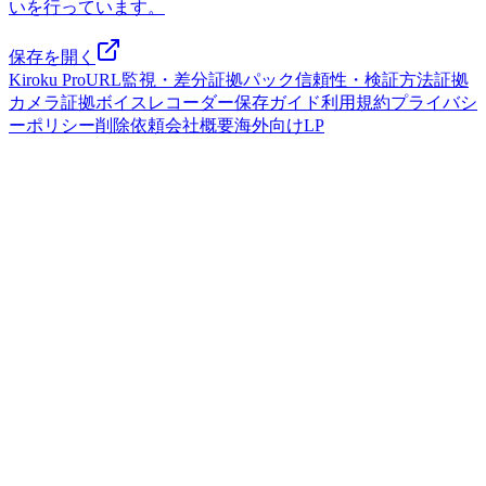
いを行っています。
保存を開く
Kiroku Pro
URL監視・差分
証拠パック
信頼性・検証方法
証拠
カメラ
証拠ボイスレコーダー
保存ガイド
利用規約
プライバシ
ーポリシー
削除依頼
会社概要
海外向けLP