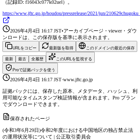
（記録ID: f16043c077k02uel）。
https://www.jftc.go.jp/houdou/pressrelease/2021/jun/210629chugoku
2026年4月4日 16:17
JST
•
アーカイブページ・viewer・ダウ
ンロードは、この保存版を基準に表示されます。
URLをコピー
最新版を取得
このドメインの最近の保存
最新
最古
全履歴
このURLを監視する
Proで証拠パックを使う
2026年4月4日 16:17
JST
·
www.jftc.go.jp
証拠パックには、保存した原本、メタデータ、ハッシュ、利
用可能なタイムスタンプ検証情報が含まれます。Pro プラン
でダウンロードできます。
保存されたページ
(令和3年6月29日)令和2年度における中国地区の独占禁止法
の運用状況等について | 公正取引委員会