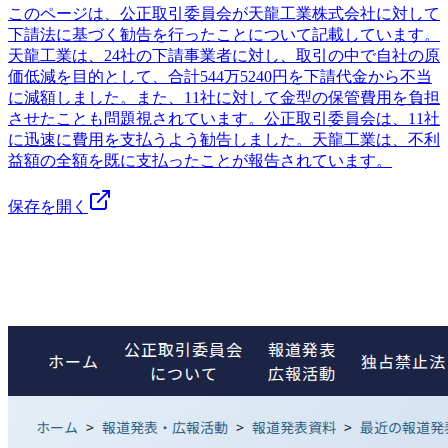
このページは、公正取引委員会が天龍工業株式会社に対して
下請法に基づく勧告を行ったことについて記載しています。
天龍工業は、24社の下請事業者に対し、取引の中で自社の原
価低減を目的として、合計544万5240円を下請代金から不当
に減額しました。また、11社に対して金型の保管費用を負担
させたことも問題視されています。公正取引委員会は、11社
に迅速に費用を支払うよう勧告しました。天龍工業は、不利
益額の全額を既に支払ったことが報告されています。
保存を開く