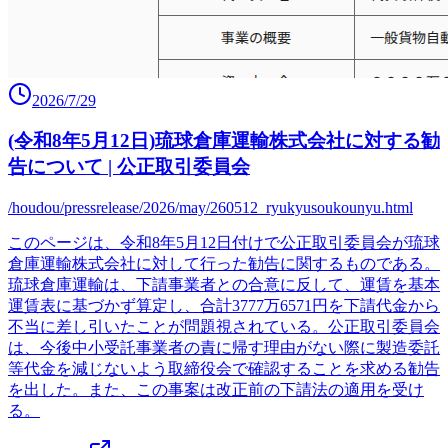
2026/7/29
(令和8年5月12日)琉球倉庫運輸株式会社に対する勧
告について | 公正取引委員会
/houdou/pressrelease/2026/may/260512_ryukyusoukounyu.html
このページは、令和8年5月12日付けで公正取引委員会が琉球
倉庫運輸株式会社に対して行った勧告に関するものである。
琉球倉庫運輸は、下請事業者との合意に反して、運賃を基本
運賃表に基づかず算定し、合計3777万6571円を下請代金から
不当に差し引いたことが問題視されている。公正取引委員会
は、今後中小受託事業者の責に帰す理由がない際に製造委託
等代金を減じないよう取締役会で確認することを求める勧告
を出した。また、この事案は改正前の下請法の適用を受け
る。