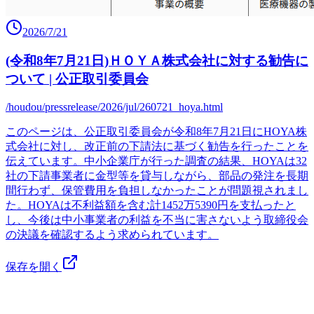
2026/7/21
(令和8年7月21日)ＨＯＹＡ株式会社に対する勧告に
ついて | 公正取引委員会
/houdou/pressrelease/2026/jul/260721_hoya.html
このページは、公正取引委員会が令和8年7月21日にHOYA株
式会社に対し、改正前の下請法に基づく勧告を行ったことを
伝えています。中小企業庁が行った調査の結果、HOYAは32
社の下請事業者に金型等を貸与しながら、部品の発注を長期
間行わず、保管費用を負担しなかったことが問題視されまし
た。HOYAは不利益額を含む計1452万5390円を支払ったと
し、今後は中小事業者の利益を不当に害さないよう取締役会
の決議を確認するよう求められています。
保存を開く