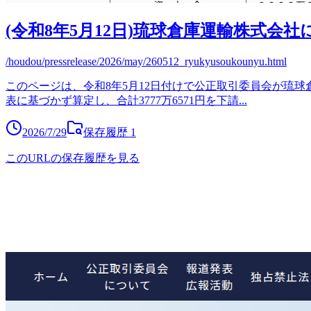
(令和8年5月12日)琉球倉庫運輸株式会社
/houdou/pressrelease/2026/may/260512_ryukyusoukounyu.html
このページは、令和8年5月12日付けで公正取引委員会が琉
表に基づかず算定し、合計3777万6571円を下請
...
2026/7/29
保存履歴
1
このURLの保存履歴を見る