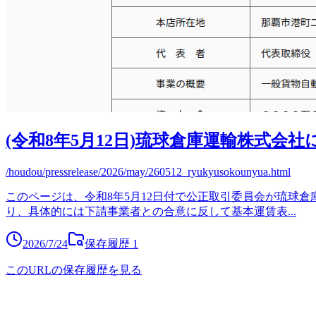
(令和8年5月12日)琉球倉庫運輸株式会社
/houdou/pressrelease/2026/may/260512_ryukyusokounyua.html
このページは、令和8年5月12日付で公正取引委員会が琉球
り、具体的には下請事業者との合意に反して基本運賃表
...
2026/7/24
保存履歴
1
このURLの保存履歴を見る