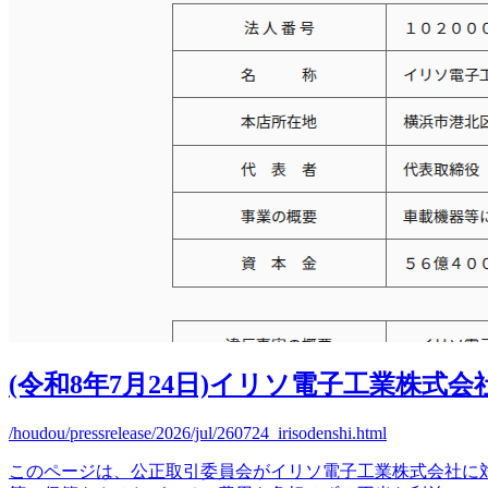
(令和8年7月24日)イリソ電子工業株式
/houdou/pressrelease/2026/jul/260724_irisodenshi.html
このページは、公正取引委員会がイリソ電子工業株式会社に