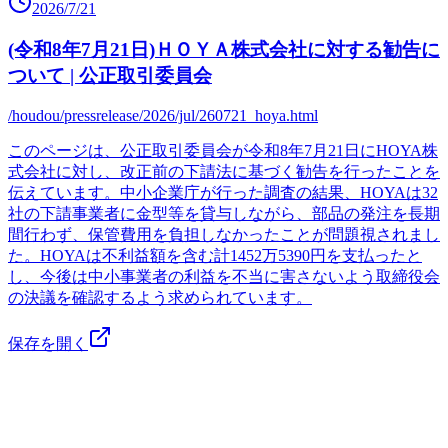
2026/7/21
(令和8年7月21日)ＨＯＹＡ株式会社に対する勧告に
ついて | 公正取引委員会
/houdou/pressrelease/2026/jul/260721_hoya.html
このページは、公正取引委員会が令和8年7月21日にHOYA株
式会社に対し、改正前の下請法に基づく勧告を行ったことを
伝えています。中小企業庁が行った調査の結果、HOYAは32
社の下請事業者に金型等を貸与しながら、部品の発注を長期
間行わず、保管費用を負担しなかったことが問題視されまし
た。HOYAは不利益額を含む計1452万5390円を支払ったと
し、今後は中小事業者の利益を不当に害さないよう取締役会
の決議を確認するよう求められています。
保存を開く