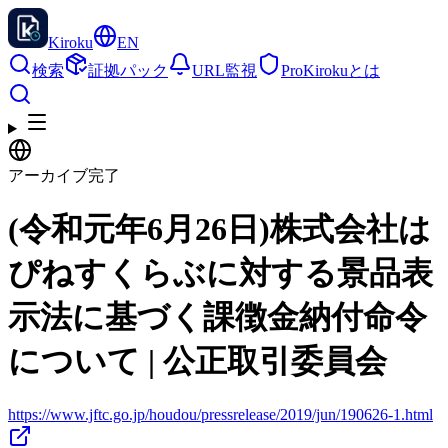
Kiroku
EN
検索
証拠パック
URL監視
Pro
Kirokuとは
アーカイブ完了
(令和元年6月26日)株式会社は
ぴねすくらぶに対する景品表
示法に基づく課徴金納付命令
について | 公正取引委員会
https://www.jftc.go.jp/houdou/pressrelease/2019/jun/190626-1.html