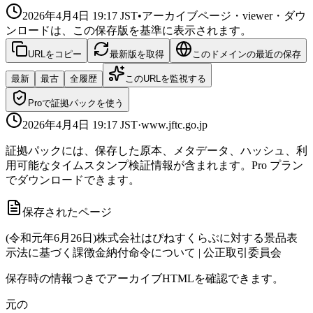
2026年4月4日 19:17
JST
•
アーカイブページ・viewer・ダウ
ンロードは、この保存版を基準に表示されます。
URLをコピー
最新版を取得
このドメインの最近の保存
最新
最古
全履歴
このURLを監視する
Proで証拠パックを使う
2026年4月4日 19:17
JST
·
www.jftc.go.jp
証拠パックには、保存した原本、メタデータ、ハッシュ、利
用可能なタイムスタンプ検証情報が含まれます。Pro プラン
でダウンロードできます。
保存されたページ
(令和元年6月26日)株式会社はぴねすくらぶに対する景品表
示法に基づく課徴金納付命令について | 公正取引委員会
保存時の情報つきでアーカイブHTMLを確認できます。
元の