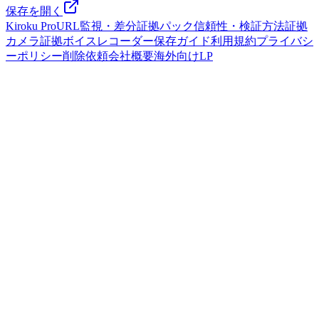
保存を開く
Kiroku Pro
URL監視・差分
証拠パック
信頼性・検証方法
証拠
カメラ
証拠ボイスレコーダー
保存ガイド
利用規約
プライバシ
ーポリシー
削除依頼
会社概要
海外向けLP