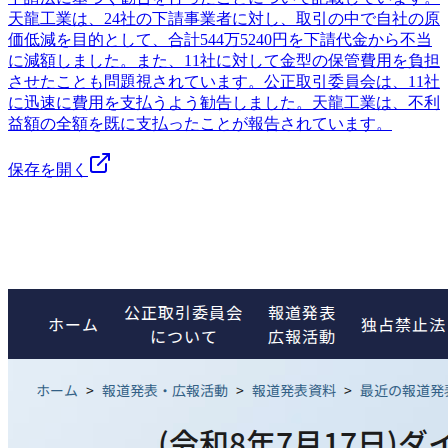
天龍工業は、24社の下請事業者に対し、取引の中で自社の原
価低減を目的として、合計544万5240円を下請代金から不当
に減額しました。また、11社に対して金型の保管費用を負担
させたことも問題視されています。公正取引委員会は、11社
に迅速に費用を支払うよう勧告しました。天龍工業は、不利
益額の全額を既に支払ったことが報告されています。
保存を開く