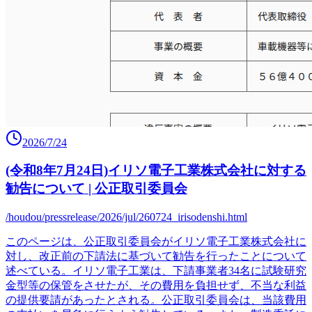
2026/7/24
(令和8年7月24日)イリソ電子工業株式会社に対する
勧告について | 公正取引委員会
/houdou/pressrelease/2026/jul/260724_irisodenshi.html
このページは、公正取引委員会がイリソ電子工業株式会社に
対し、改正前の下請法に基づいて勧告を行ったことについて
述べている。イリソ電子工業は、下請事業者34名に試験研究
金型等の保管をさせたが、その費用を負担せず、不当な利益
の提供要請があったとされる。公正取引委員会は、当該費用