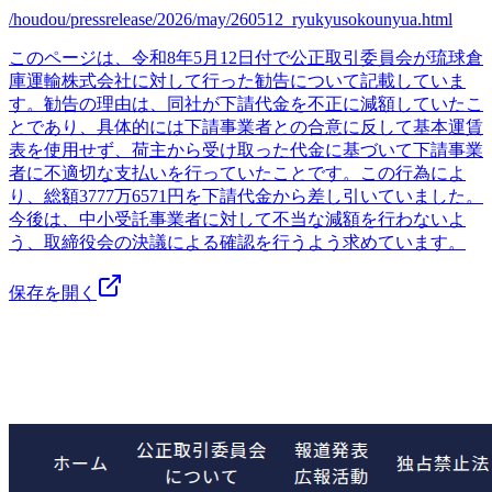
/houdou/pressrelease/2026/may/260512_ryukyusokounyua.html
このページは、令和8年5月12日付で公正取引委員会が琉球倉
庫運輸株式会社に対して行った勧告について記載していま
す。勧告の理由は、同社が下請代金を不正に減額していたこ
とであり、具体的には下請事業者との合意に反して基本運賃
表を使用せず、荷主から受け取った代金に基づいて下請事業
者に不適切な支払いを行っていたことです。この行為によ
り、総額3777万6571円を下請代金から差し引いていました。
今後は、中小受託事業者に対して不当な減額を行わないよ
う、取締役会の決議による確認を行うよう求めています。
保存を開く