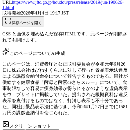
URL
https://www.jftc.go.jp/houdou/pressrelease/2019/jun/190626-
1.html
取得開始
2026年4月4日 19:17
JST
保存ページを開く
CSS と画像を埋め込んだ保存HTMLです。元ページが削除さ
れても開けます。
このページについて
AI生成
このページは、消費者庁と公正取引委員会が令和元年6月26
日に株式会社はぴねすくらぶに対して行った景品表示法違反
による課徴金納付命令について報告するものである。同社が
供給する健康食品「酵母と酵素deさらスルー」について、食
事制限なしで容易に痩身効果が得られるかのような虚偽表示
をウェブサイトに掲載していた。提出された根拠資料は違反
表示を裏付けるものではなく、打消し表示も不十分であっ
た。同社は景品表示法に基づき、令和2年1月27日までに1581
万円の課徴金納付を命じられた。
スクリーンショット