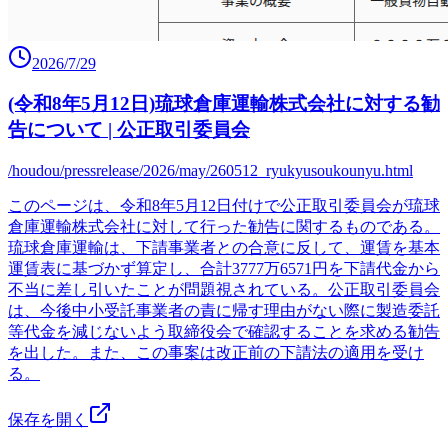
2026/7/29
(令和8年5月12日)琉球倉庫運輸株式会社に対する勧
告について | 公正取引委員会
/houdou/pressrelease/2026/may/260512_ryukyusoukounyu.html
このページは、令和8年5月12日付けで公正取引委員会が琉球
倉庫運輸株式会社に対して行った勧告に関するものである。
琉球倉庫運輸は、下請事業者との合意に反して、運賃を基本
運賃表に基づかず算定し、合計3777万6571円を下請代金から
不当に差し引いたことが問題視されている。公正取引委員会
は、今後中小受託事業者の責に帰す理由がない際に製造委託
等代金を減じないよう取締役会で確認することを求める勧告
を出した。また、この事案は改正前の下請法の適用を受け
る。
保存を開く