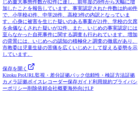
じめ重大事態件数が82件に達し、前年度の8件から大幅に増
加したことを報告しています。事実認定された件数は約40件
で、小学校43件、中学28件、高校3件の内訳となっていま
す。心身に被害を生じた疑いのある事案が21件、学校の欠席
を余儀なくされた疑いが32件、また、いじめの事実認定には
至らなかった自死事件に関する調査も行われています。増加
の背景には、いじめへの認知の積極化と調査の徹底があり、
市教委は児童生徒の苦痛を広くいじめとして捉える姿勢を示
しています。
保存を開く
Kiroku Pro
URL監視・差分
証拠パック
信頼性・検証方法
証拠
カメラ
証拠ボイスレコーダー
保存ガイド
利用規約
プライバシ
ーポリシー
削除依頼
会社概要
海外向けLP