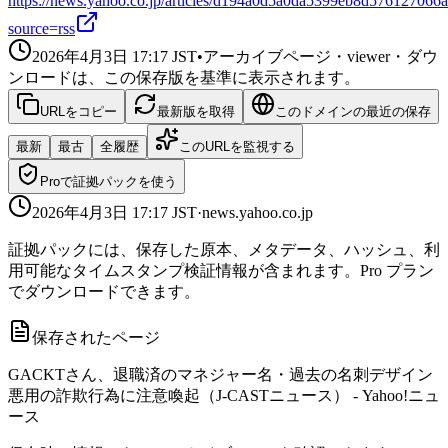
https://news.yahoo.co.jp/articles/d194a0d5a0da5399eb8d57612706
source=rss
2026年4月3日 17:17
JST
•
アーカイブページ・viewer・ダウ
ンロードは、この保存版を基準に表示されます。
URLをコピー
最新版を取得
このドメインの最近の保存
最新
最古
全履歴
このURLを監視する
Proで証拠パックを使う
2026年4月3日 17:17
JST
·
news.yahoo.co.jp
証拠パックには、保存した原本、メタデータ、ハッシュ、利
用可能なタイムスタンプ検証情報が含まれます。Pro プラン
でダウンロードできます。
保存されたページ
GACKTさん、退職済のマネジャー名・過去の名刺デザイン
悪用の詐欺行為に注意喚起（J-CASTニュース） - Yahoo!ニュ
ース