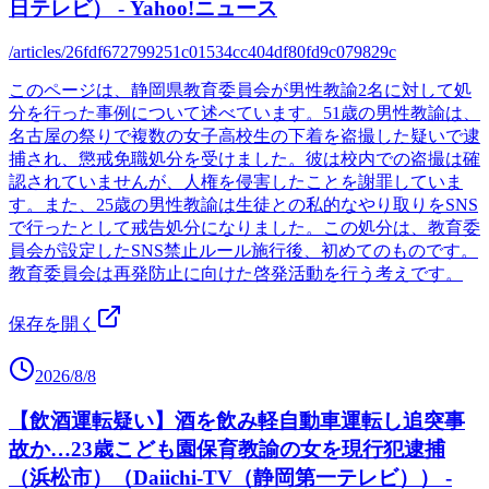
日テレビ） - Yahoo!ニュース
/articles/26fdf672799251c01534cc404df80fd9c079829c
このページは、静岡県教育委員会が男性教諭2名に対して処
分を行った事例について述べています。51歳の男性教諭は、
名古屋の祭りで複数の女子高校生の下着を盗撮した疑いで逮
捕され、懲戒免職処分を受けました。彼は校内での盗撮は確
認されていませんが、人権を侵害したことを謝罪していま
す。また、25歳の男性教諭は生徒との私的なやり取りをSNS
で行ったとして戒告処分になりました。この処分は、教育委
員会が設定したSNS禁止ルール施行後、初めてのものです。
教育委員会は再発防止に向けた啓発活動を行う考えです。
保存を開く
2026/8/8
【飲酒運転疑い】酒を飲み軽自動車運転し追突事
故か…23歳こども園保育教諭の女を現行犯逮捕
（浜松市）（Daiichi-TV（静岡第一テレビ）） -