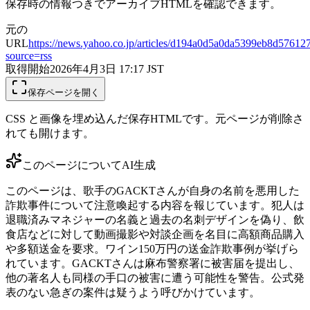
保存時の情報つきでアーカイブHTMLを確認できます。
元の
URL
https://news.yahoo.co.jp/articles/d194a0d5a0da5399eb8d5761
source=rss
取得開始
2026年4月3日 17:17
JST
保存ページを開く
CSS と画像を埋め込んだ保存HTMLです。元ページが削除さ
れても開けます。
このページについて
AI生成
このページは、歌手のGACKTさんが自身の名前を悪用した
詐欺事件について注意喚起する内容を報じています。犯人は
退職済みマネジャーの名義と過去の名刺デザインを偽り、飲
食店などに対して動画撮影や対談企画を名目に高額商品購入
や多額送金を要求。ワイン150万円の送金詐欺事例が挙げら
れています。GACKTさんは麻布警察署に被害届を提出し、
他の著名人も同様の手口の被害に遭う可能性を警告。公式発
表のない急ぎの案件は疑うよう呼びかけています。