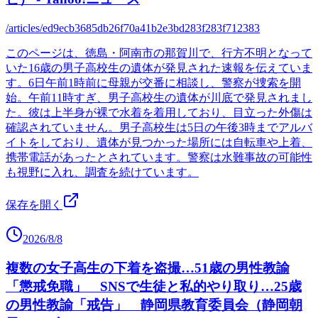
/articles/ed9ecb3685db26f70a41b2e3bd283f283f712383
このページは、徳島・阿南市の那賀川で、行方不明となって
いた16歳の男子高校生の遺体が発見された速報を伝えていま
す。6日午前1時前に母親が交番に相談し、警察が捜索を開
始。午前11時すぎ、男子高校生の遺体が川底で発見されまし
た。彼は上半身が裸で水着を着用しており、目立った外傷は
確認されていません。男子高校生は5日の午後3時までアルバ
イトをしており、遺体が見つかった場所には自転車や上着、
携帯電話があったとされています。警察は水難事故の可能性
も視野に入れ、調査を続けています。
保存を開く
2026/8/8
複数の女子高生の下着を盗撮…51歳の男性教諭
「懲戒免職」 SNSで生徒と私的やり取り…25歳
の男性教諭「戒告」 静岡県教育委員会（静岡朝