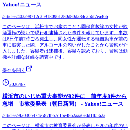
Yahoo!ニュース
/articles/403a98712c3b9180961280d80d284c2b6f7ea46b
このページは、浜松市で23歳のこども園保育教諭の女性が飲
酒運転の疑いで現行犯逮捕された事件を報じています。事故
は8日午前7時ごろ発生し、同女性が運転する軽自動車が前の
車に追突した際、アルコールの匂いがしたことから警察が介
入しました。容疑者は逮捕後、容疑を認めており、警察は動
機や詳細な経緯を調査中です。
保存を開く
2026/8/7
横浜市のいじめ重大事態が82件に 前年度8件から
急増 市教委発表（朝日新聞） - Yahoo!ニュース
/articles/9f2030b474e587fbb7c1be4862aaa6edd1fb562a
このページは、横浜市の教育委員会が発表した2025年度のい