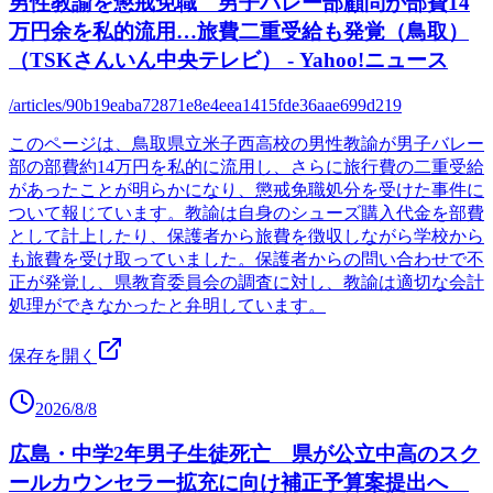
男性教諭を懲戒免職 男子バレー部顧問が部費14
万円余を私的流用…旅費二重受給も発覚（鳥取）
（TSKさんいん中央テレビ） - Yahoo!ニュース
/articles/90b19eaba72871e8e4eea1415fde36aae699d219
このページは、鳥取県立米子西高校の男性教諭が男子バレー
部の部費約14万円を私的に流用し、さらに旅行費の二重受給
があったことが明らかになり、懲戒免職処分を受けた事件に
ついて報じています。教諭は自身のシューズ購入代金を部費
として計上したり、保護者から旅費を徴収しながら学校から
も旅費を受け取っていました。保護者からの問い合わせで不
正が発覚し、県教育委員会の調査に対し、教諭は適切な会計
処理ができなかったと弁明しています。
保存を開く
2026/8/8
広島・中学2年男子生徒死亡 県が公立中高のスク
ールカウンセラー拡充に向け補正予算案提出へ