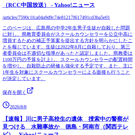
（RCC中国放送） - Yahoo!ニュース
/articles/7590c1fca04a9d9c74e81217f617491cd3ba5e01
このページは、広島県の中学2年生男子生徒が自殺した問題
に対し、県教育委員会がスクールカウンセラーを公立中高に
増員するための補正予算案を提出する方針を明らかにしたこ
とを報じています。生徒は2022年8月に自殺しており、第三
者委員会は不適切な指導があったと認定しました。県教委は
1100万円の予算を計上し、スクールカウンセラーの配置時間
を増やし、自殺防止の研修も強化する予定です。また、主に
1年生を対象にスクールカウンセラーによる面接も行うこと
が決定しています。
保存を開く
2026/8/8
【速報】川に男子高校生の遺体 捜索中の警察が
見つける 水難事故か 徳島・阿南市（関西テレ
ビ） - Yahoo!ニュース