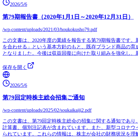
2026/5/6
第79期報告書（2020年1月1日～2020年12月31日）
/wp-content/uploads/2021/03/houkokusho79.pdf
この文書は、2020年度の業績を報告する第79期報告書で
を合わせる」という基本方針のもと、既存ブランド商品の育成と
となりました。今後は収益回復に向けた取り組みを強化し、
保存を開く
2026/5/6
第79回定時株主総会招集ご通知
/wp-content/uploads/2025/02/soukaikaiji2.pdf
この文書は、第79回定時株主総会の招集に関する通知であ
計算書、個別注記表が含まれています。また、新型コロナウ
られています。これらの情報は、株主が会社の財務状況を理