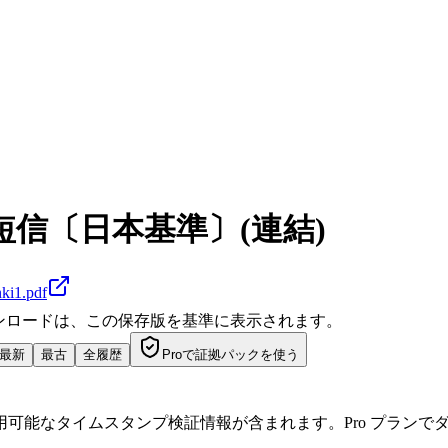
算短信〔日本基準〕(連結)
nki1.pdf
ダウンロードは、この保存版を基準に表示されます。
最新
最古
全履歴
Proで証拠パックを使う
可能なタイムスタンプ検証情報が含まれます。Pro プランで