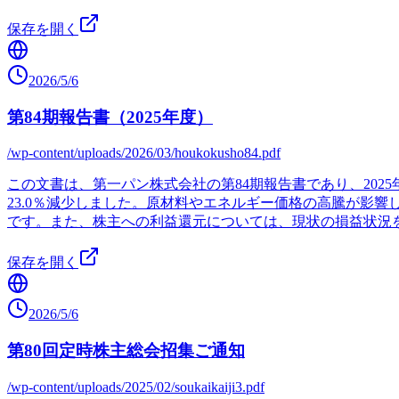
保存を開く
2026/5/6
第84期報告書（2025年度）
/wp-content/uploads/2026/03/houkokusho84.pdf
この文書は、第一パン株式会社の第84期報告書であり、2025
23.0％減少しました。原材料やエネルギー価格の高騰が影
です。また、株主への利益還元については、現状の損益状況
保存を開く
2026/5/6
第80回定時株主総会招集ご通知
/wp-content/uploads/2025/02/soukaikaiji3.pdf