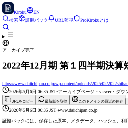
Kiroku
EN
検索
証拠パック
URL監視
Pro
Kirokuとは
アーカイブ完了
2022年12月期 第１四半期決
https://www.daiichipan.co.jp/wp-content/uploads/2025/02/2022shiha
2026年5月6日 06:35
JST
•
アーカイブページ・viewer・
URLをコピー
最新版を取得
このドメインの最近の保存
2026年5月6日 06:35
JST
·
www.daiichipan.co.jp
証拠パックには、保存した原本、メタデータ、ハッシュ、利用