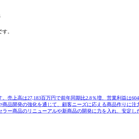
ジ
です。
売上高は27,183百万円で前年同期比2.8％増、営業利益は60
商品開発の強化を通じて、顧客ニーズに応える商品作りに注力
セラー商品のリニューアルや新商品の開発に力を入れ、安定し