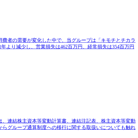
、消費者の需要が変化した中で、当グループは「キモチとチカラ
年より減少し、営業損失は462百万円、経常損失は354百万円
は、連結株主資本等変動計算書、連結注記表、株主資本等変動
からグループ通算制度への移行に関する取扱いについても触れ