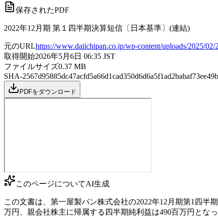
保存されたPDF
2022年12月期 第１四半期決算短信〔日本基準〕(連結)
元のURL
https://www.daiichipan.co.jp/wp-content/uploads/2025/02/
取得開始
2026年5月6日 06:35
JST
ファイルサイズ
0.37
MB
SHA-256
7d95885dc47acfd5a66d1cad350d6d6a5f1ad2babaf73ee49
PDFをダウンロード
このページについて
AI生成
この文書は、第一屋製パン株式会社の2022年12月期第1四半期の
万円、親会社株主に帰属する四半期純利益は490百万円とな