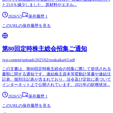
と23.0％減少しました。原材料やエネル
...
2026/5/5
保存履歴
1
このURLの保存履歴を見る
第80回定時株主総会招集ご通知
/wp-content/uploads/2025/02/soukaikaiji3.pdf
この文書は、第80回定時株主総会の招集に際して提供される
書類に関する通知です。連結株主資本等変動計算書や連結注
記表、個別注記表が含まれており、法令及び定款に基づいて
インターネット上で公開されています。2021年の財務状況
...
2026/5/5
保存履歴
1
このURLの保存履歴を見る