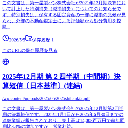
この文書は、第一屋製パン株式会社が2021年12月期決算にお
いて計上した特別損失（減損損失）についてのお知らせで
す。特別損失は、保有する固定資産の一部に減損の兆候が見
られ、外部の不動産鑑定士による評価額から処分費用を控
除
...
2026/5/5
保存履歴
1
このURLの保存履歴を見る
2025年12月期 第２四半期（中間期）決
算短信〔日本基準〕(連結)
/wp-content/uploads/2025/05/2025shihanki2.pdf
この文書は、第一屋製パン株式会社の2025年12月期第2四半
期の決算短信です。2025年1月1日から2025年6月30日までの
連結業績が報告されており、売上高は14,008百万円で前年同
期比3.3%の増加ですが、営業利益
...