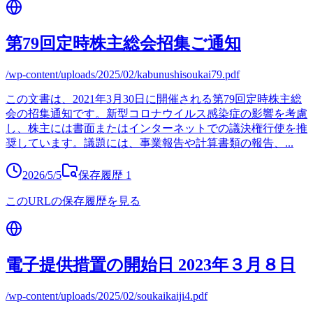
第79回定時株主総会招集ご通知
/wp-content/uploads/2025/02/kabunushisoukai79.pdf
この文書は、2021年3月30日に開催される第79回定時株主総
会の招集通知です。新型コロナウイルス感染症の影響を考慮
し、株主には書面またはインターネットでの議決権行使を推
奨しています。議題には、事業報告や計算書類の報告、
...
2026/5/5
保存履歴
1
このURLの保存履歴を見る
電子提供措置の開始日 2023年３月８日
/wp-content/uploads/2025/02/soukaikaiji4.pdf