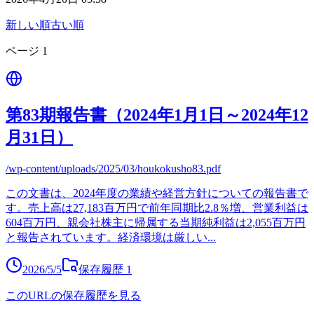
新しい順
古い順
ページ
1
第83期報告書（2024年1月1日～2024年12
月31日）
/wp-content/uploads/2025/03/houkokusho83.pdf
この文書は、2024年度の業績や経営方針についての報告書で
す。売上高は27,183百万円で前年同期比2.8％増、営業利益は
604百万円、親会社株主に帰属する当期純利益は2,055百万円
と報告されています。経済環境は厳しい
...
2026/5/5
保存履歴
1
このURLの保存履歴を見る