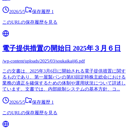
2026/5/5
保存履歴
1
このURLの保存履歴を見る
電子提供措置の開始日 2025年３月６日
/wp-content/uploads/2025/03/soukaikaiji6.pdf
この文書は、2025年3月6日に開始される電子提供措置に関す
るものであり、第一屋製パンの第83回定時株主総会における
業務の適正を確保するための体制や運用状況について詳述し
ています。文書では、内部統制システムの基本方針、コ
...
2026/5/5
保存履歴
1
このURLの保存履歴を見る