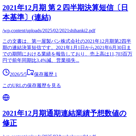
2021年12月期 第２四半期決算短信〔日
本基準〕(連結)
/wp-content/uploads/2025/02/2021shihanki2.pdf
この文書は、第一屋製パン株式会社の2021年12月期第2四半
期の連結決算短信です。2021年1月1日から2021年6月30日ま
での期間における業績を報告しており、売上高は11,703百万
円で前年同期比3.4%減、営業損失
...
2026/5/5
保存履歴
1
このURLの保存履歴を見る
2021年12月期通期連結業績予想数値の
修正