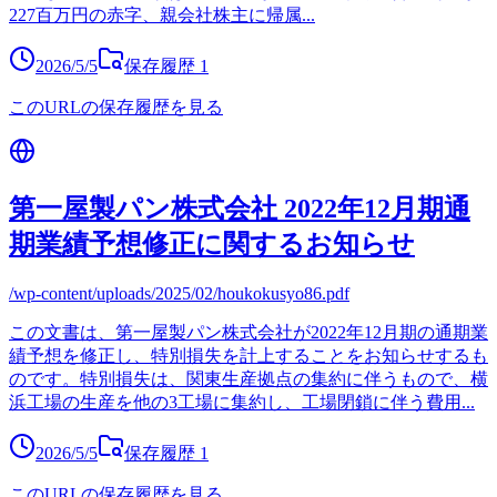
227百万円の赤字、親会社株主に帰属
...
2026/5/5
保存履歴
1
このURLの保存履歴を見る
第一屋製パン株式会社 2022年12月期通
期業績予想修正に関するお知らせ
/wp-content/uploads/2025/02/houkokusyo86.pdf
この文書は、第一屋製パン株式会社が2022年12月期の通期業
績予想を修正し、特別損失を計上することをお知らせするも
のです。特別損失は、関東生産拠点の集約に伴うもので、横
浜工場の生産を他の3工場に集約し、工場閉鎖に伴う費用
...
2026/5/5
保存履歴
1
このURLの保存履歴を見る