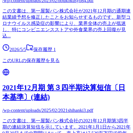
/wp-content/uploads/2025/02/houkokusyo84.pdf
この文書は、第一屋製パン株式会社が2021年12月期の通期連
結業績予想を修正したことをお知らせするものです。新型コ
ロナウイルス感染症の影響により、業界全体の売上が低迷
し、特にコンビニエンスストアや外食業界の売上回復が見
込
...
2026/5/5
保存履歴
1
このURLの保存履歴を見る
2021年12月期 第３四半期決算短信〔日
本基準〕(連結)
/wp-content/uploads/2025/02/2021shihanki3.pdf
この文書は、第一屋製パン株式会社の2021年12月期第3四半
期の連結決算短信を示しています。2021年1月1日から2021年