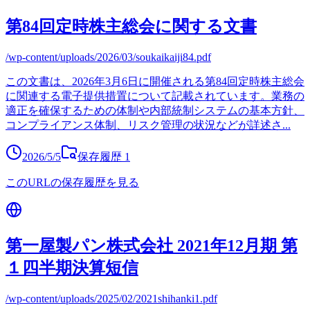
第84回定時株主総会に関する文書
/wp-content/uploads/2026/03/soukaikaiji84.pdf
この文書は、2026年3月6日に開催される第84回定時株主総会
に関連する電子提供措置について記載されています。業務の
適正を確保するための体制や内部統制システムの基本方針、
コンプライアンス体制、リスク管理の状況などが詳述さ
...
2026/5/5
保存履歴
1
このURLの保存履歴を見る
第一屋製パン株式会社 2021年12月期 第
１四半期決算短信
/wp-content/uploads/2025/02/2021shihanki1.pdf