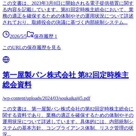
この文書は、2023年3月8日に開始される電子提供措置に関す
る内容を記載しています。第81回定時株主総会において、業
務の適正を確保するための体制やその運用状況について詳述
されており、取締役会の決議に基づく内部統制システム
...
2026/5/5
保存履歴
1
このURLの保存履歴を見る
第一屋製パン株式会社 第82回定時株主
総会資料
/wp-content/uploads/2024/03/soukaikaiji5.pdf
この文書は、第一屋製パン株式会社の第82回定時株主総会に
関する資料であり、業務の適正を確保するための体制やその
運用状況について詳述しています。具体的には、内部統制シ
ステムの基本方針、コンプライアンス体制、リスク管理の状
況
...