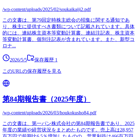
/wp-content/uploads/2025/02/soukaikaiji2.pdf
この文書は、第79回定時株主総会の招集に関する通知であ
り、株主に提供すべき書類について記載されています。具体
的には、連結株主資本等変動計算書、連結注記表、株主資本
等変動計算書、個別注記表が含まれています。また、新型コ
ロナ
...
2026/5/5
保存履歴
1
このURLの保存履歴を見る
第84期報告書（2025年度）
/wp-content/uploads/2026/03/houkokusho84.pdf
この文書は、第一パン株式会社の第84期報告書であり、2025
年度の業績や経営状況をまとめたものです。売上高は28,957
百万円で前期比6.5％増加したものの、営業利益は466百万円