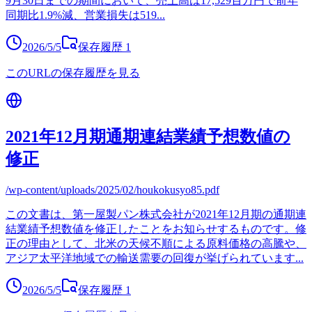
9月30日までの期間において、売上高は17,529百万円で前年
同期比1.9%減、営業損失は519
...
2026/5/5
保存履歴
1
このURLの保存履歴を見る
2021年12月期通期連結業績予想数値の
修正
/wp-content/uploads/2025/02/houkokusyo85.pdf
この文書は、第一屋製パン株式会社が2021年12月期の通期連
結業績予想数値を修正したことをお知らせするものです。修
正の理由として、北米の天候不順による原料価格の高騰や、
アジア太平洋地域での輸送需要の回復が挙げられています
...
2026/5/5
保存履歴
1