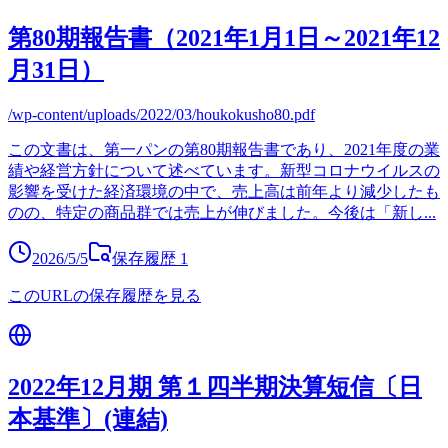
第80期報告書（2021年1月1日～2021年12
月31日）
/wp-content/uploads/2022/03/houkokusho80.pdf
この文書は、第一パンの第80期報告書であり、2021年度の業
績や経営方針について述べています。新型コロナウイルスの
影響を受けた経済環境の中で、売上高は前年より減少したも
のの、特定の商品群では売上が伸びました。今後は「新し
...
2026/5/5
保存履歴
1
このURLの保存履歴を見る
2022年12月期 第１四半期決算短信〔日
本基準〕(連結)