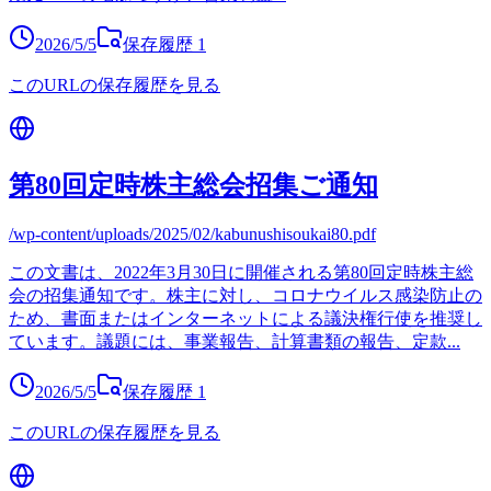
2026/5/5
保存履歴
1
このURLの保存履歴を見る
第80回定時株主総会招集ご通知
/wp-content/uploads/2025/02/kabunushisoukai80.pdf
この文書は、2022年3月30日に開催される第80回定時株主総
会の招集通知です。株主に対し、コロナウイルス感染防止の
ため、書面またはインターネットによる議決権行使を推奨し
ています。議題には、事業報告、計算書類の報告、定款
...
2026/5/5
保存履歴
1
このURLの保存履歴を見る