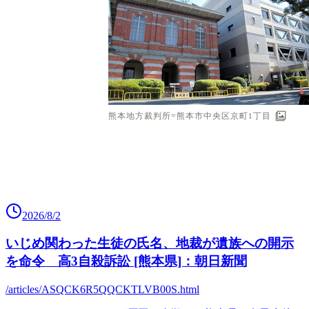
2026/8/2
いじめ関わった生徒の氏名、地裁が遺族への開示
を命令 高3自殺訴訟 [熊本県]：朝日新聞
/articles/ASQCK6R5QQCKTLVB00S.html