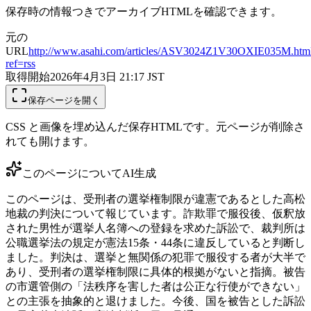
保存時の情報つきでアーカイブHTMLを確認できます。
元の
URL
http://www.asahi.com/articles/ASV3024Z1V30OXIE035M.htm
ref=rss
取得開始
2026年4月3日 21:17
JST
保存ページを開く
CSS と画像を埋め込んだ保存HTMLです。元ページが削除さ
れても開けます。
このページについて
AI生成
このページは、受刑者の選挙権制限が違憲であるとした高松
地裁の判決について報じています。詐欺罪で服役後、仮釈放
された男性が選挙人名簿への登録を求めた訴訟で、裁判所は
公職選挙法の規定が憲法15条・44条に違反していると判断し
ました。判決は、選挙と無関係の犯罪で服役する者が大半で
あり、受刑者の選挙権制限に具体的根拠がないと指摘。被告
の市選管側の「法秩序を害した者は公正な行使ができない」
との主張を抽象的と退けました。今後、国を被告とした訴訟