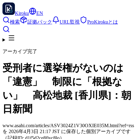
Kiroku
EN
検索
証拠パック
URL監視
Pro
Kirokuとは
アーカイブ完了
受刑者に選挙権がないのは
「違憲」 制限に「根拠な
い」 高松地裁 [香川県]：朝
日新聞
www.asahi.com/articles/ASV3024Z1V30OXIE035M.html?ref=rss
を 2026年4月3日 21:17 JST に保存した個別アーカイブです
（記録ID: d1f5d2ce8fivc8lo）。