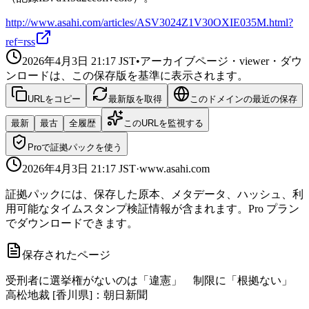
http://www.asahi.com/articles/ASV3024Z1V30OXIE035M.html?
ref=rss
2026年4月3日 21:17
JST
•
アーカイブページ・viewer・ダウ
ンロードは、この保存版を基準に表示されます。
URLをコピー
最新版を取得
このドメインの最近の保存
最新
最古
全履歴
このURLを監視する
Proで証拠パックを使う
2026年4月3日 21:17
JST
·
www.asahi.com
証拠パックには、保存した原本、メタデータ、ハッシュ、利
用可能なタイムスタンプ検証情報が含まれます。Pro プラン
でダウンロードできます。
保存されたページ
受刑者に選挙権がないのは「違憲」 制限に「根拠ない」
高松地裁 [香川県]：朝日新聞