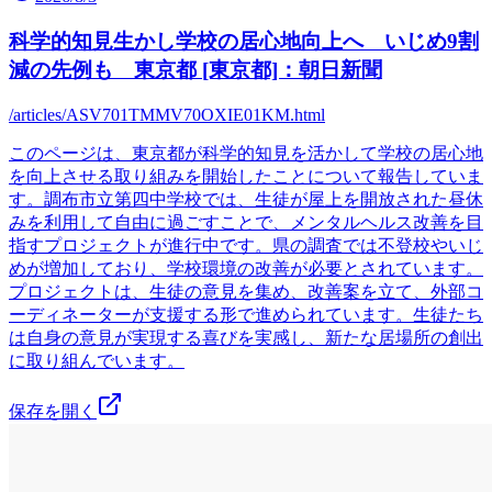
科学的知見生かし学校の居心地向上へ いじめ9割
減の先例も 東京都 [東京都]：朝日新聞
/articles/ASV701TMMV70OXIE01KM.html
このページは、東京都が科学的知見を活かして学校の居心地
を向上させる取り組みを開始したことについて報告していま
す。調布市立第四中学校では、生徒が屋上を開放された昼休
みを利用して自由に過ごすことで、メンタルヘルス改善を目
指すプロジェクトが進行中です。県の調査では不登校やいじ
めが増加しており、学校環境の改善が必要とされています。
プロジェクトは、生徒の意見を集め、改善案を立て、外部コ
ーディネーターが支援する形で進められています。生徒たち
は自身の意見が実現する喜びを実感し、新たな居場所の創出
に取り組んでいます。
保存を開く