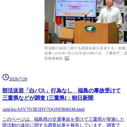
2026/7/26
部活送迎「白バス」行為なし 福島の事故受けて
三重県などが調査 [三重県]：朝日新聞
/articles/ASV7Q3R5DV7QONFB001M.html
このページは、福島県の交通事故を受けて三重県が実施した
部活動の遠征に関する調査結果を報告しています。調査で