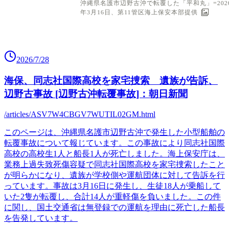
2026/7/28
海保、同志社国際高校を家宅捜索 遺族が告訴、
辺野古事故 [辺野古沖転覆事故]：朝日新聞
/articles/ASV7W4CBGV7WUTIL02GM.html
このページは、沖縄県名護市辺野古沖で発生した小型船舶の
転覆事故について報じています。この事故により同志社国際
高校の高校生1人と船長1人が死亡しました。海上保安庁は、
業務上過失致死傷容疑で同志社国際高校を家宅捜索したこと
が明らかになり、遺族が学校側や運航団体に対して告訴を行
っています。事故は3月16日に発生し、生徒18人が乗船して
いた2隻が転覆し、合計14人が重軽傷を負いました。この件
に関し、国土交通省は無登録での運航を理由に死亡した船長
を告発しています。