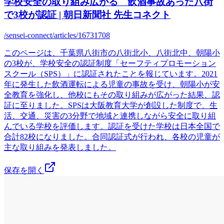
学校安全の取り組み広がる 飲酒事故あった八街
で3校が認証 | 朝日新聞社 先生コネクト
/sensei-connect/articles/16731708
このページは、千葉県八街市の八街北小、八街北中、朝陽小
の3校が、学校安全の認証制度「セーフティプロモーション
スクール（SPS）」に認証されたことを報じています。2021
年に発生した飲酒運転による児童の事故を受け、朝陽小が安
全教育を強化し、他校にもその取り組みが広がった結果、認
証に至りました。SPSは大阪教育大学が創設した制度で、生
活、交通、災害の3分野で地域と連携しながら安全に取り組
んでいる学校を評価します。認証を受けた学校は日本全国で
合計82校になりました。合同認証式が行われ、各校の児童が
主な取り組みを発表しました。
保存を開く