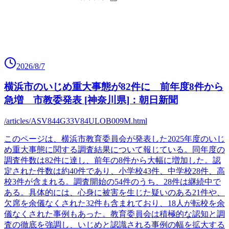
2026/8/7
横浜市のいじめ重大事態が82件に 前年度8件から
急増 市教委発表 [神奈川県]：朝日新聞
/articles/ASV844G33V84ULOB009M.html
このページは、横浜市教育委員会が発表した2025年度のいじ
め重大事態に関する調査結果について報じている。同年度の
調査件数は82件に達し、前年の8件から大幅に増加した。認
定された件数は約40件であり、小学校43件、中学校28件、高
校3件が含まれる。調査開始の54件のうち、28件は継続中で
ある。具体的には、心身に被害を生じた疑いのある21件や、
欠席を余儀なくされた32件も含まれており、18人が転校を余
儀なくされた事例もあった。教育委員会は積極的な認知と調
査の徹底を強調し、いじめと認識される事例の幅を拡大する