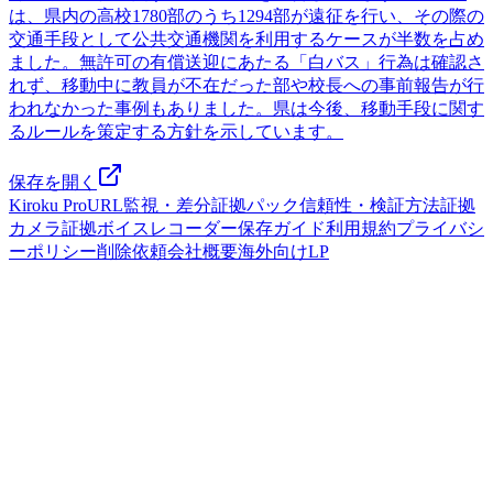
は、県内の高校1780部のうち1294部が遠征を行い、その際の
交通手段として公共交通機関を利用するケースが半数を占め
ました。無許可の有償送迎にあたる「白バス」行為は確認さ
れず、移動中に教員が不在だった部や校長への事前報告が行
われなかった事例もありました。県は今後、移動手段に関す
るルールを策定する方針を示しています。
保存を開く
Kiroku Pro
URL監視・差分
証拠パック
信頼性・検証方法
証拠
カメラ
証拠ボイスレコーダー
保存ガイド
利用規約
プライバシ
ーポリシー
削除依頼
会社概要
海外向けLP