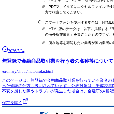
2026/7/24
無登録で金融商品取引業を行う者の名称等について 
/ordinary/chuui/mutouroku.html
このページは、無登録で金融商品取引業を行っている業者の
った確認の仕方も説明されています。公表対象は、平成22
不安を感じた際やトラブルが発生した場合は、金融庁の相談
保存を開く