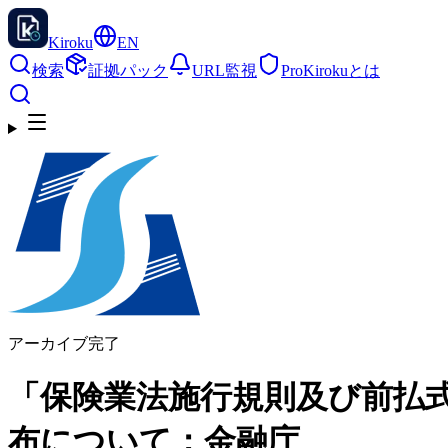
Kiroku
EN
検索
証拠パック
URL監視
Pro
Kirokuとは
アーカイブ完了
「保険業法施行規則及び前払
布について：金融庁