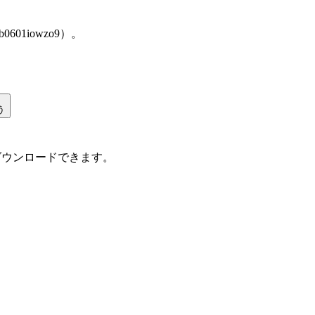
bb0601iowzo9）。
う
ダウンロードできます。