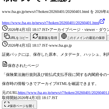
www.fsa.go.jp/news/r7/hoken/20260401/20260401.htm
https://www.fsa.go.jp/news/r7/hoken/20260401/20260401.html
2026年4月3日 18:17
JST
•
アーカイブページ・viewer・
URLをコピー
最新版を取得
このドメインの最近の保存
2026年4月3日 18:17
JST
·
www.fsa.go.jp
証拠パックには、保存した原本、メタデータ、ハッシュ、利用
保存されたページ
「保険業法施行規則及び前払式支払手段に関する内閣府令の
保存時の情報つきでアーカイブHTMLを確認できます。
元のURL
https://www.fsa.go.jp/news/r7/hoken/20260401/20260401.
取得開始
2026年4月3日 18:17
JST
保存ページを開く