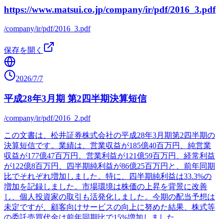
https://www.matsui.co.jp/company/ir/pdf/2016_3.pdf
/company/ir/pdf/2016_3.pdf
保存を開く
2026/7/7
平成28年3月期 第2四半期決算短信
/company/ir/pdf/2016_2.pdf
この文書は、松井証券株式会社の平成28年3月期第2四半期の
決算短信です。業績は、営業収益が185億40百万円、純営業
収益が177億47百万円、営業利益が121億59百万円、経常利益
が122億8百万円、四半期純利益が86億25百万円と、前年同期
比でそれぞれ増加しました。特に、四半期純利益は33.3%の
増加を記録しました。市場環境は株価の上昇を背景に改善
し、個人投資家の取引も活発化しました。今期の配当予想は
未定ですが、顧客向けサービスの向上に努めた結果、株式等
の委託売買代金は前年同期比で15%増加しました。