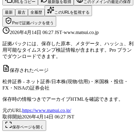
URLをコピー
最新版を取得
このドメインの最近の保存
最新
最古
全履歴
このURLを監視する
Proで証拠パックを使う
2026年4月14日 06:27
JST
·
www.matsui.co.jp
証拠パックには、保存した原本、メタデータ、ハッシュ、利
用可能なタイムスタンプ検証情報が含まれます。Pro プラン
でダウンロードできます。
保存されたページ
松井証券 - ネット証券/日本株(現物/信用)・米国株・投信・
FX・NISAの証券会社
保存時の情報つきでアーカイブHTMLを確認できます。
元のURL
https://www.matsui.co.jp/
取得開始
2026年4月14日 06:27
JST
保存ページを開く