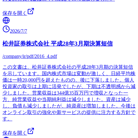
保存を開く
2026/7/7
松井証券株式会社 平成28年3月期決算短信
/company/ir/pdf/2016_4.pdf
この文書は、松井証券株式会社の平成28年3月期の決算短信
を示しています。国内株式市場は変動が激しく、日経平均株
価は一時20,000円を超えたものの、後に下落しました。個人
投資家の取引は上期に活発でしたが、下期は不透明感から減
少しました。営業収益は344億35百万円で増収となった一
方、純営業収益や当期純利益は減少しました。資産は減少
し、負債も減少しましたが、純資産は増加しました。今後は
オンライン取引の強化や新サービスの提供に注力する方針で
す。
保存を開く