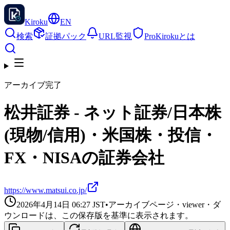
Kiroku
EN
検索
証拠パック
URL監視
Pro
Kirokuとは
アーカイブ完了
松井証券 - ネット証券/日本株
(現物/信用)・米国株・投信・
FX・NISAの証券会社
https://www.matsui.co.jp/
2026年4月14日 06:27
JST
•
アーカイブページ・viewer・ダ
ウンロードは、この保存版を基準に表示されます。