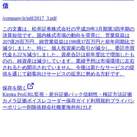
信
/company/ir/pdf/2017_3.pdf
この文書は、松井証券株式会社の平成29年3月期第3四半期の
決算短信です。国内株式市場の動向を背景に、営業収益は
207億28百万円、純営業収益は198億37百万円と前年同期比で
減少しました。特に、個人投資家の取引が減少し、委託売買
代金も22％減少しました。資産合計は前年度比で増加したも
のの、純資産は減少しています。業績予想は市場環境に左右
されるため開示されていません。今後は新たなサービスの提
供を通じて顧客向けサービスの拡充に努める方針です。
保存を開く
Kiroku Pro
URL監視・差分
証拠パック
信頼性・検証方法
証拠
カメラ
証拠ボイスレコーダー
保存ガイド
利用規約
プライバシ
ーポリシー
削除依頼
会社概要
海外向けLP