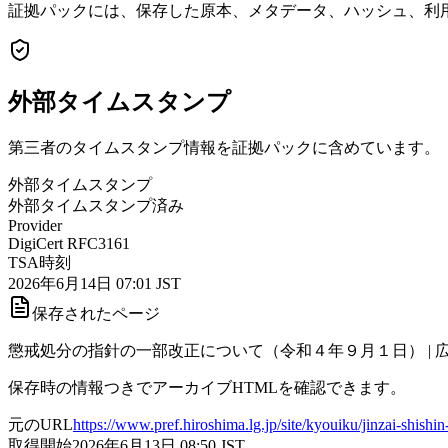
証拠パックには、保存した原本、メタデータ、ハッシュ、利用
外部タイムスタンプ
第三者のタイムスタンプ情報を証拠パックに含めています。
外部タイムスタンプ
外部タイムスタンプ済み
Provider
DigiCert RFC3161
TSA時刻
2026年6月14日 07:01 JST
保存されたページ
懲戒処分の指針の一部改正について（令和４年９月１日） | 
保存時の情報つきでアーカイブHTMLを確認できます。
元のURL
https://www.pref.hiroshima.lg.jp/site/kyouiku/jinzai-shishi
取得開始
2026年6月13日 08:50
JST