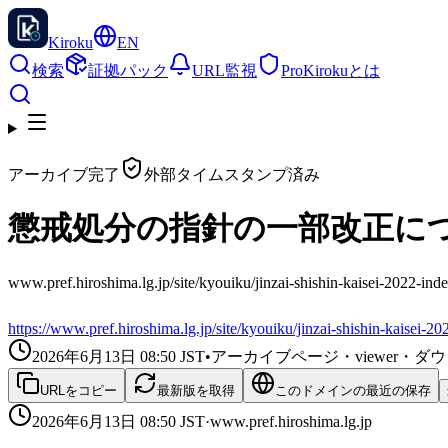
Kiroku
EN
検索
証拠パック
URL監視
Pro
Kirokuとは
アーカイブ完了
外部タイムスタンプ済み
懲戒処分の指針の一部改正につ
www.pref.hiroshima.lg.jp/site/kyouiku/jinzai-shishin-
https://www.pref.hiroshima.lg.jp/site/kyouiku/jinzai-shishin-kaisei-2
2026年6月13日 08:50
JST
•
アーカイブページ・viewer・
URLをコピー
最新版を取得
このドメインの最近の保存
2026年6月13日 08:50
JST
·
www.pref.hiroshima.lg.jp