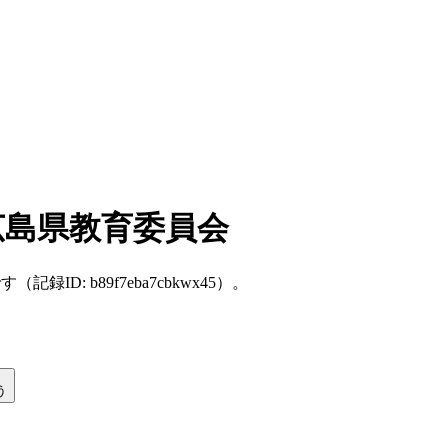
広島県教育委員会
ーカイブです（記録ID: b89f7eba7cbkwx45）。
う