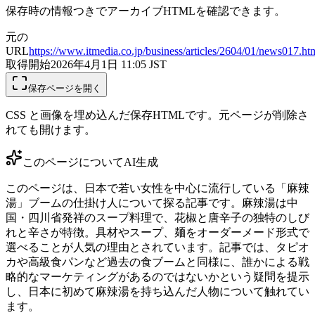
保存時の情報つきでアーカイブHTMLを確認できます。
元の
URL
https://www.itmedia.co.jp/business/articles/2604/01/news017.ht
取得開始
2026年4月1日 11:05
JST
保存ページを開く
CSS と画像を埋め込んだ保存HTMLです。元ページが削除さ
れても開けます。
このページについて
AI生成
このページは、日本で若い女性を中心に流行している「麻辣
湯」ブームの仕掛け人について探る記事です。麻辣湯は中
国・四川省発祥のスープ料理で、花椒と唐辛子の独特のしび
れと辛さが特徴。具材やスープ、麺をオーダーメード形式で
選べることが人気の理由とされています。記事では、タピオ
カや高級食パンなど過去の食ブームと同様に、誰かによる戦
略的なマーケティングがあるのではないかという疑問を提示
し、日本に初めて麻辣湯を持ち込んだ人物について触れてい
ます。