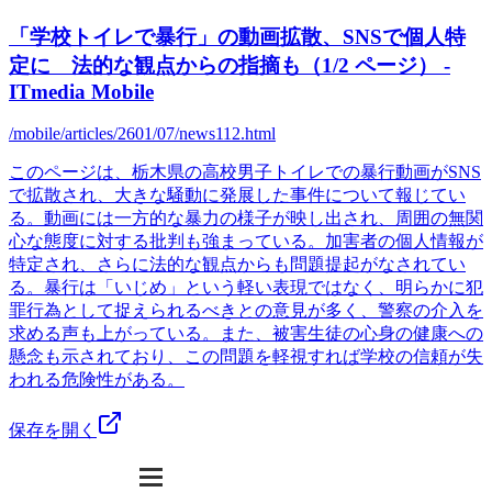
「学校トイレで暴行」の動画拡散、SNSで個人特
定に 法的な観点からの指摘も（1/2 ページ） -
ITmedia Mobile
/mobile/articles/2601/07/news112.html
このページは、栃木県の高校男子トイレでの暴行動画がSNS
で拡散され、大きな騒動に発展した事件について報じてい
る。動画には一方的な暴力の様子が映し出され、周囲の無関
心な態度に対する批判も強まっている。加害者の個人情報が
特定され、さらに法的な観点からも問題提起がなされてい
る。暴行は「いじめ」という軽い表現ではなく、明らかに犯
罪行為として捉えられるべきとの意見が多く、警察の介入を
求める声も上がっている。また、被害生徒の心身の健康への
懸念も示されており、この問題を軽視すれば学校の信頼が失
われる危険性がある。
保存を開く