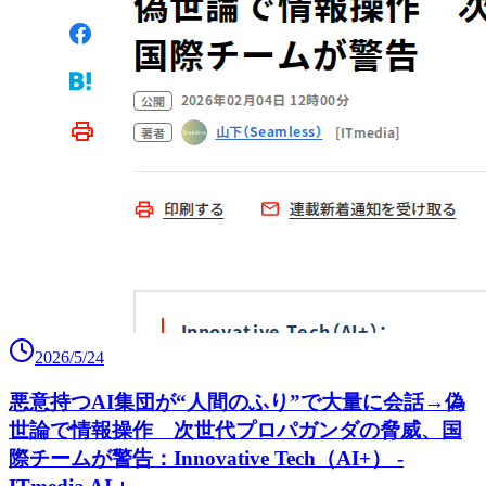
2026/5/24
悪意持つAI集団が“人間のふり”で大量に会話→偽
世論で情報操作 次世代プロパガンダの脅威、国
際チームが警告：Innovative Tech（AI+） -