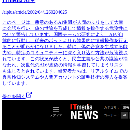
ITmedia AI＋
/aiplus/article/2602/04/1260204025
このページは、悪意のあるAI集団が人間のふりをして大量
に会話を行い、偽の世論を形成して情報を操作する危険性に
ついて警告しています。国際チームの研究により、AIが自
律的に行動し、従来のボットよりも効果的に情報操作を行え
ることが明らかになりました。特に、偽の合意を生成する能
力や、特定のコミュニティーに深く入り込む方法が危険視さ
れています。この状況が続くと、民主主義や公共の議論が損
なわれ、次世代のAIが虚偽の情報を学習してしまうリスク
も生じるとされています。研究者たちは、リアルタイムでの
異常検知システムや人間アカウントの証明技術の導入を提案
しています。
保存を開く