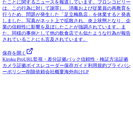
たことに関するニュースを報道しています。ブロンコビリー
は、この行為に対して謝罪し、消毒および従業員の再教育を
行うため、問題が発生した「足立梅島店」を休業すると発表
しました。写真がネット上で拡散され、炎上状態となり、企
業の信頼性に影響を及ぼしたことが強調されています。ま
た、同様の事例として他の飲食店でも似たような行為が報告
されていることにも言及されています。
保存を開く
Kiroku Pro
URL監視・差分
証拠パック
信頼性・検証方法
証拠
カメラ
証拠ボイスレコーダー
保存ガイド
利用規約
プライバシ
ーポリシー
削除依頼
会社概要
海外向けLP