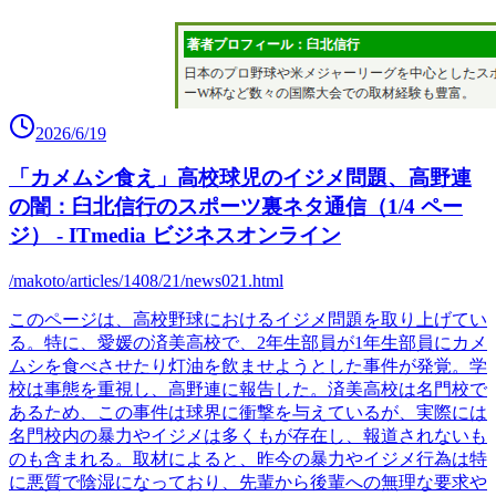
2026/6/19
「カメムシ食え」高校球児のイジメ問題、高野連
の闇：臼北信行のスポーツ裏ネタ通信（1/4 ペー
ジ） - ITmedia ビジネスオンライン
/makoto/articles/1408/21/news021.html
このページは、高校野球におけるイジメ問題を取り上げてい
る。特に、愛媛の済美高校で、2年生部員が1年生部員にカメ
ムシを食べさせたり灯油を飲ませようとした事件が発覚。学
校は事態を重視し、高野連に報告した。済美高校は名門校で
あるため、この事件は球界に衝撃を与えているが、実際には
名門校内の暴力やイジメは多くもが存在し、報道されないも
のも含まれる。取材によると、昨今の暴力やイジメ行為は特
に悪質で陰湿になっており、先輩から後輩への無理な要求や