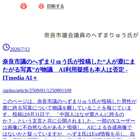
2026/7/12
奈良市議のへずまりゅう氏が投稿した“人が鹿にま
たがる写真”が物議 AI利用疑惑も本人は否定 -
ITmedia AI＋
/aiplus/article/2509/01/1250901109
このページは、奈良市議のへずまりゅう氏が投稿した男性が
鹿に跨る写真について物議を醸していることを報じていま
す。投稿は8月31日で、「中国人はなぜ鹿さんに跨るの
か？」という文言と共に公開されました。一部のXユーザー
は画像に不自然な点があると指摘し、AIによる合成画像で
はないかと疑っていますが、へずま氏はExif情報を示し、自