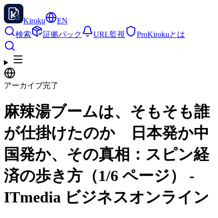
Kiroku
EN
検索
証拠パック
URL監視
Pro
Kirokuとは
アーカイブ完了
麻辣湯ブームは、そもそも誰
が仕掛けたのか 日本発か中
国発か、その真相：スピン経
済の歩き方（1/6 ページ） -
ITmedia ビジネスオンライン