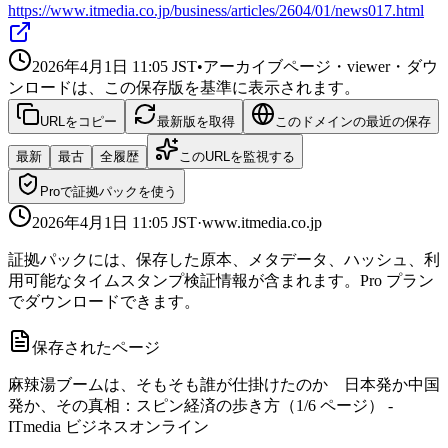
https://www.itmedia.co.jp/business/articles/2604/01/news017.html
2026年4月1日 11:05
JST
•
アーカイブページ・viewer・ダウ
ンロードは、この保存版を基準に表示されます。
URLをコピー
最新版を取得
このドメインの最近の保存
最新
最古
全履歴
このURLを監視する
Proで証拠パックを使う
2026年4月1日 11:05
JST
·
www.itmedia.co.jp
証拠パックには、保存した原本、メタデータ、ハッシュ、利
用可能なタイムスタンプ検証情報が含まれます。Pro プラン
でダウンロードできます。
保存されたページ
麻辣湯ブームは、そもそも誰が仕掛けたのか 日本発か中国
発か、その真相：スピン経済の歩き方（1/6 ページ） -
ITmedia ビジネスオンライン