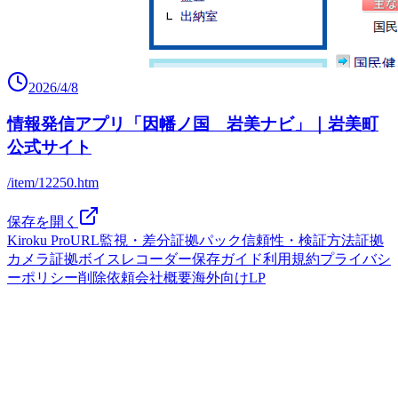
2026/4/8
情報発信アプリ「因幡ノ国 岩美ナビ」｜岩美町
公式サイト
/item/12250.htm
保存を開く
Kiroku Pro
URL監視・差分
証拠パック
信頼性・検証方法
証拠
カメラ
証拠ボイスレコーダー
保存ガイド
利用規約
プライバシ
ーポリシー
削除依頼
会社概要
海外向けLP