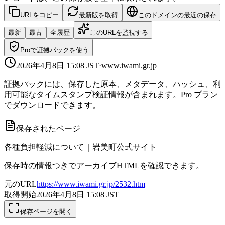
URLをコピー
最新版を取得
このドメインの最近の保存
最新
最古
全履歴
このURLを監視する
Proで証拠パックを使う
2026年4月8日 15:08
JST
·
www.iwami.gr.jp
証拠パックには、保存した原本、メタデータ、ハッシュ、利
用可能なタイムスタンプ検証情報が含まれます。Pro プラン
でダウンロードできます。
保存されたページ
各種負担軽減について｜岩美町公式サイト
保存時の情報つきでアーカイブHTMLを確認できます。
元のURL
https://www.iwami.gr.jp/2532.htm
取得開始
2026年4月8日 15:08
JST
保存ページを開く