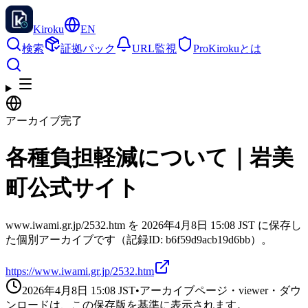
Kiroku
EN
検索
証拠パック
URL監視
Pro
Kirokuとは
アーカイブ完了
各種負担軽減について｜岩美
町公式サイト
www.iwami.gr.jp/2532.htm を 2026年4月8日 15:08 JST に保存し
た個別アーカイブです（記録ID: b6f59d9acb19d6bb）。
https://www.iwami.gr.jp/2532.htm
2026年4月8日 15:08
JST
•
アーカイブページ・viewer・ダウ
ンロードは、この保存版を基準に表示されます。