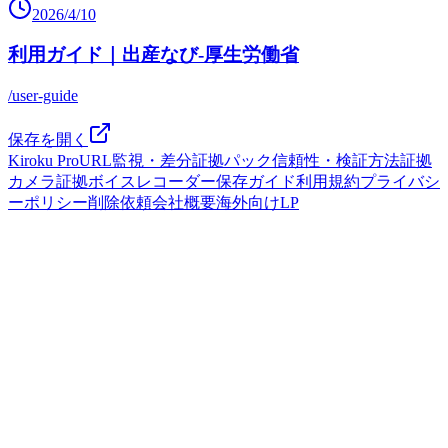
2026/4/10
利用ガイド｜出産なび‐厚生労働省
/user-guide
保存を開く
Kiroku Pro
URL監視・差分
証拠パック
信頼性・検証方法
証拠
カメラ
証拠ボイスレコーダー
保存ガイド
利用規約
プライバシ
ーポリシー
削除依頼
会社概要
海外向けLP