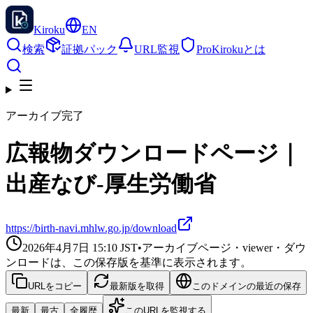
Kiroku
EN
検索
証拠パック
URL監視
Pro
Kirokuとは
アーカイブ完了
広報物ダウンロードページ｜
出産なび‐厚生労働省
https://birth-navi.mhlw.go.jp/download
2026年4月7日 15:10
JST
•
アーカイブページ・viewer・ダウ
ンロードは、この保存版を基準に表示されます。
URLをコピー
最新版を取得
このドメインの最近の保存
最新
最古
全履歴
このURLを監視する