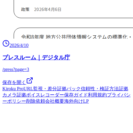
2026/4/10
プレスルーム｜デジタル庁
/press?page=3
保存を開く
Kiroku Pro
URL監視・差分
証拠パック
信頼性・検証方法
証拠
カメラ
証拠ボイスレコーダー
保存ガイド
利用規約
プライバシ
ーポリシー
削除依頼
会社概要
海外向けLP