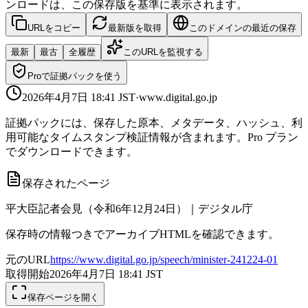
ンロードは、この保存版を基準に表示されます。
URLをコピー
最新版を取得
このドメインの最近の保存
最新
最古
全履歴
このURLを監視する
Proで証拠パックを使う
2026年4月7日 18:41
JST
·
www.digital.go.jp
証拠パックには、保存した原本、メタデータ、ハッシュ、利
用可能なタイムスタンプ検証情報が含まれます。Pro プラン
でダウンロードできます。
保存されたページ
平大臣記者会見（令和6年12月24日）｜デジタル庁
保存時の情報つきでアーカイブHTMLを確認できます。
元のURL
https://www.digital.go.jp/speech/minister-241224-01
取得開始
2026年4月7日 18:41
JST
保存ページを開く