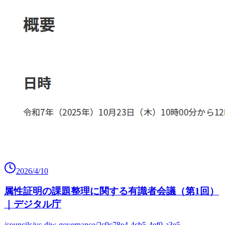
2026/4/10
属性証明の課題整理に関する有識者会議（第1回）
｜デジタル庁
/councils/vc-diw-governance/2c9c78e4-4cb5-4ef0-a3e5-