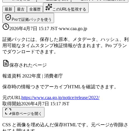
最新
最古
全履歴
このURLを監視する
Proで証拠パックを使う
2026年4月7日 15:17
JST
·
www.caa.go.jp
証拠パックには、保存した原本、メタデータ、ハッシュ、利
用可能なタイムスタンプ検証情報が含まれます。Pro プラン
でダウンロードできます。
保存されたページ
報道資料 2022年度 | 消費者庁
保存時の情報つきでアーカイブHTMLを確認できます。
元のURL
https://www.caa.go.jp/notice/release/2022/
取得開始
2026年4月7日 15:17
JST
保存ページを開く
CSS と画像を埋め込んだ保存HTMLです。元ページが削除さ
れても開けます。