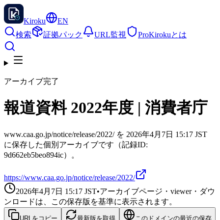
Kiroku
EN
検索
証拠パック
URL監視
Pro
Kirokuとは
アーカイブ完了
報道資料 2022年度 | 消費者庁
www.caa.go.jp/notice/release/2022/ を 2026年4月7日 15:17 JST
に保存した個別アーカイブです（記録ID:
9d662eb5beo894ic）。
https://www.caa.go.jp/notice/release/2022/
2026年4月7日 15:17
JST
•
アーカイブページ・viewer・ダウ
ンロードは、この保存版を基準に表示されます。
URLをコピー
最新版を取得
このドメインの最近の保存