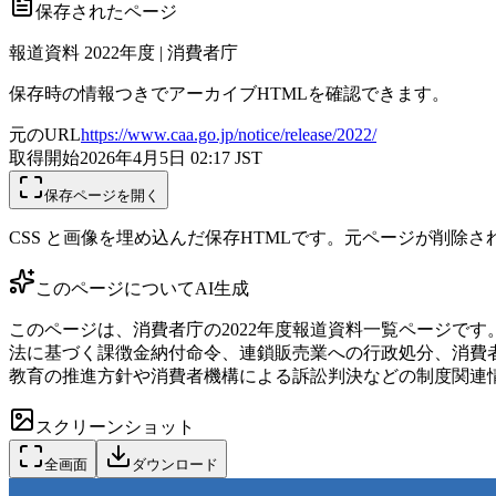
保存されたページ
報道資料 2022年度 | 消費者庁
保存時の情報つきでアーカイブHTMLを確認できます。
元のURL
https://www.caa.go.jp/notice/release/2022/
取得開始
2026年4月5日 02:17
JST
保存ページを開く
CSS と画像を埋め込んだ保存HTMLです。元ページが削除
このページについて
AI生成
このページは、消費者庁の2022年度報道資料一覧ページです
法に基づく課徴金納付命令、連鎖販売業への行政処分、消費
教育の推進方針や消費者機構による訴訟判決などの制度関連
スクリーンショット
全画面
ダウンロード