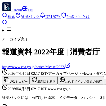
Kiroku
EN
検索
証拠パック
URL監視
Pro
Kirokuとは
アーカイブ完了
報道資料 2022年度 | 消費者庁
https://www.caa.go.jp/notice/release/2022/
2026年4月5日 02:17
JST
•
アーカイブページ・viewer・
URLをコピー
最新版を取得
このドメインの最近の保存
2026年4月5日 02:17
JST
·
www.caa.go.jp
証拠パックには、保存した原本、メタデータ、ハッシュ、利用