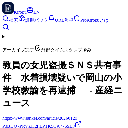
Kiroku
EN
検索
証拠パック
URL監視
Pro
Kirokuとは
アーカイブ完了
外部タイムスタンプ済み
教員の女児盗撮ＳＮＳ共有事
件 水着損壊疑いで岡山の小
学校教諭を再逮捕 - 産経ニ
ュース
https://www.sankei.com/article/20260120-
P3BDQ7PRVZK2FLPTK5CA776SEI/