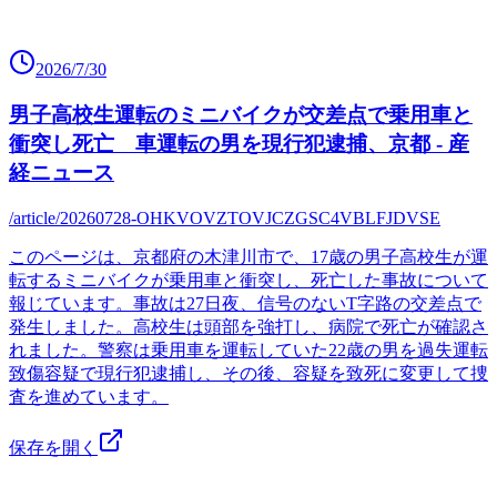
2026/7/30
男子高校生運転のミニバイクが交差点で乗用車と
衝突し死亡 車運転の男を現行犯逮捕、京都 - 産
経ニュース
/article/20260728-OHKVOVZTOVJCZGSC4VBLFJDVSE
このページは、京都府の木津川市で、17歳の男子高校生が運
転するミニバイクが乗用車と衝突し、死亡した事故について
報じています。事故は27日夜、信号のないT字路の交差点で
発生しました。高校生は頭部を強打し、病院で死亡が確認さ
れました。警察は乗用車を運転していた22歳の男を過失運転
致傷容疑で現行犯逮捕し、その後、容疑を致死に変更して捜
査を進めています。
保存を開く