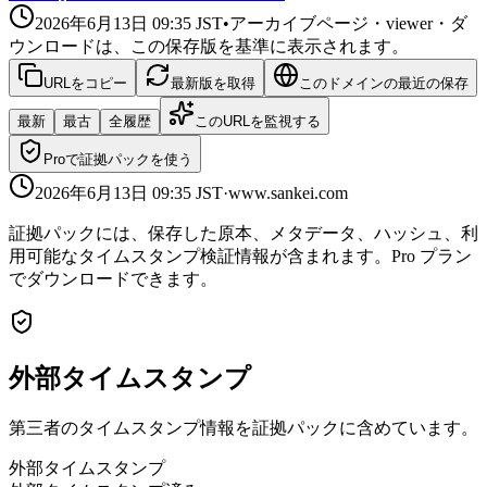
2026年6月13日 09:35
JST
•
アーカイブページ・viewer・ダ
ウンロードは、この保存版を基準に表示されます。
URLをコピー
最新版を取得
このドメインの最近の保存
最新
最古
全履歴
このURLを監視する
Proで証拠パックを使う
2026年6月13日 09:35
JST
·
www.sankei.com
証拠パックには、保存した原本、メタデータ、ハッシュ、利
用可能なタイムスタンプ検証情報が含まれます。Pro プラン
でダウンロードできます。
外部タイムスタンプ
第三者のタイムスタンプ情報を証拠パックに含めています。
外部タイムスタンプ