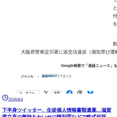
2026/8/4
下半身ツイッター、生徒個人情報書類遺棄…滋賀
県立高の教諭をわいせつ陳列罪などで略式起訴