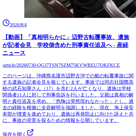
2026/8/4
【動画】「真相明らかに」辺野古転覆事故、遺族
が記者会見 学校側含めた刑事責任追及へ - 産経
ニュース
/article/20260730-QGJ7TSN7SZM75KVWREU7OKFKCE
このページは、沖縄県名護市辺野古沖での船の転覆事故に関
する遺族の記者会見を報じています。事故では同志社国際高
校の武石知華さん（17）を含む2人が亡くなり、遺族は学校
関係者11人に対して刑事告訴を行いました。父親は真相の解
明と責任追及を求め、「危険は突然現れなかった」とし、過
去の経験を根拠に全容解明を強調しました。現在、海上保安
本部が捜査を進めており、遺族は再発防止に向けた訴えと共
に、事故の背景を探るための情報を公開しています。
保存を開く