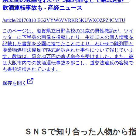
飲酒運転事故も - 産経ニュース
/article/20170818-EG2VYW6VVRKR5KUWXQZPZ4CMTU
このページは、滋賀県立日野高校の31歳の男性教諭が、ツイ
ッターに下半身の画像を投稿したり、生徒13人の個人情報を
記載した書類を公園に捨てたことにより、わいせつ陳列罪と
廃棄物処理法違反で略式起訴された事件について報じていま
す。教諭は、罰金30万円の略式命令を受けました。また、彼
は大阪市内での飲酒運転事故を起こし、道交法違反の容疑で
も書類送検されています。
保存を開く