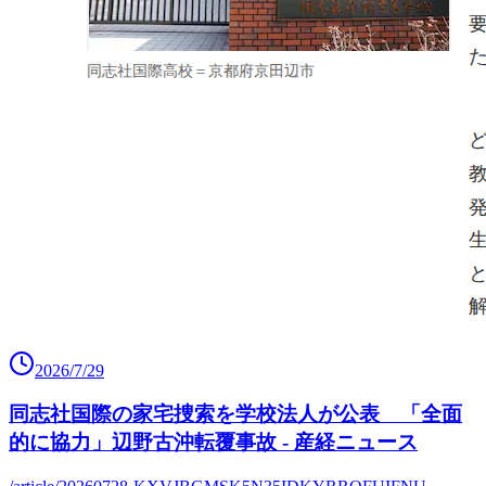
2026/7/29
同志社国際の家宅捜索を学校法人が公表 「全面
的に協力」辺野古沖転覆事故 - 産経ニュース