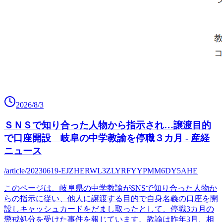
2026/8/3
ＳＮＳで知り合った人物から指示され…譲渡目的
で口座開設 岐阜の中学教諭を停職３カ月 - 産経
ニュース
/article/20230619-EJZHERWL3ZLYRFYYPMM6DY5AHE
このページは、岐阜県の中学教諭がSNSで知り合った人物か
らの指示に従い、他人に譲渡する目的で自身名義の口座を開
設しキャッシュカードをだまし取ったとして、停職3カ月の
懲戒処分を受けた事件を報じています。教諭は昨年3月、相