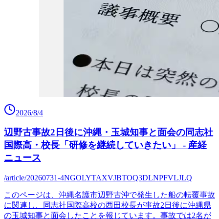
2026/8/4
辺野古事故2日後に沖縄・玉城知事と面会の同志社
国際高・校長「研修を継続していきたい」 - 産経
ニュース
/article/20260731-4NGOLYTAXVJBTOQ3DLNPFVLJLQ
このページは、沖縄名護市辺野古沖で発生した船の転覆事故
に関連し、同志社国際高校の西田校長が事故2日後に沖縄県
の玉城知事と面会したことを報じています。事故では2名が