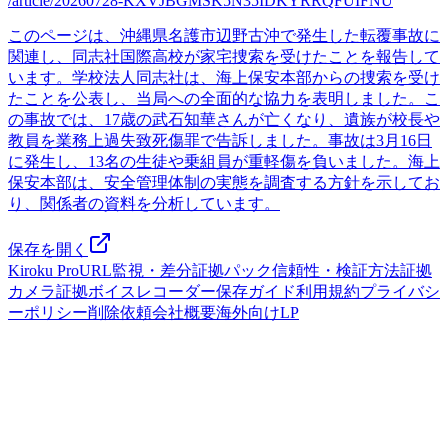
/article/20260728-KXVJBGMSK5N35IDKYRRQFUIFNU
このページは、沖縄県名護市辺野古沖で発生した転覆事故に
関連し、同志社国際高校が家宅捜索を受けたことを報告して
います。学校法人同志社は、海上保安本部からの捜索を受け
たことを公表し、当局への全面的な協力を表明しました。こ
の事故では、17歳の武石知華さんが亡くなり、遺族が校長や
教員を業務上過失致死傷罪で告訴しました。事故は3月16日
に発生し、13名の生徒や乗組員が重軽傷を負いました。海上
保安本部は、安全管理体制の実態を調査する方針を示してお
り、関係者の資料を分析しています。
保存を開く
Kiroku Pro
URL監視・差分
証拠パック
信頼性・検証方法
証拠
カメラ
証拠ボイスレコーダー
保存ガイド
利用規約
プライバシ
ーポリシー
削除依頼
会社概要
海外向けLP