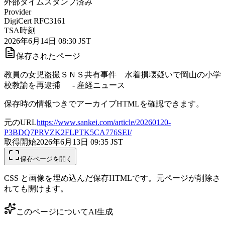
外部タイムスタンプ済み
Provider
DigiCert RFC3161
TSA時刻
2026年6月14日 08:30 JST
保存されたページ
教員の女児盗撮ＳＮＳ共有事件 水着損壊疑いで岡山の小学
校教諭を再逮捕 - 産経ニュース
保存時の情報つきでアーカイブHTMLを確認できます。
元のURL
https://www.sankei.com/article/20260120-
P3BDQ7PRVZK2FLPTK5CA776SEI/
取得開始
2026年6月13日 09:35
JST
保存ページを開く
CSS と画像を埋め込んだ保存HTMLです。元ページが削除さ
れても開けます。
このページについて
AI生成