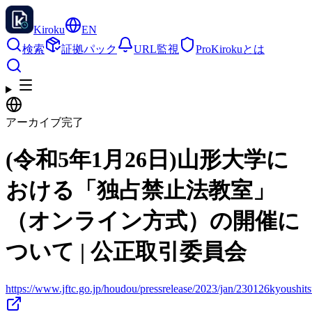
Kiroku
EN
検索
証拠パック
URL監視
Pro
Kirokuとは
アーカイブ完了
(令和5年1月26日)山形大学に
おける「独占禁止法教室」
（オンライン方式）の開催に
ついて | 公正取引委員会
https://www.jftc.go.jp/houdou/pressrelease/2023/jan/230126kyoushits