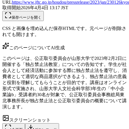
URL
https://www.jftc.go.jp/houdou/pressrelease/2023/jan/230126kyou
取得開始
2026年4月4日 13:17
JST
保存ページを開く
CSS と画像を埋め込んだ保存HTMLです。元ページが削除さ
れても開けます。
このページについて
AI生成
このページは、公正取引委員会が山形大学で2023年2月2日に
開催する「独占禁止法教室」についての告知です。学生が社
会人として経済活動に参加する際に独占禁止法を遵守し、消
費者として適切な商品選択ができるよう、独占禁止法の意義
と役割を理解してもらうことが目的です。講座はオンライン
形式で実施され、山形大学人文社会科学部3年生の「中小企
業論b」受講者約30名が対象で、公正取引委員会事務総局東
北事務所長が独占禁止法と公正取引委員会の概要について講
演します。
スクリーンショット