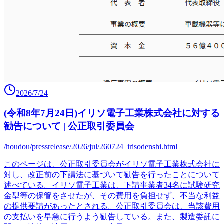
2026/7/24
(令和8年7月24日)イリソ電子工業株式会社に対する
勧告について | 公正取引委員会
/houdou/pressrelease/2026/jul/260724_irisodenshi.html
このページは、公正取引委員会がイリソ電子工業株式会社に
対し、改正前の下請法に基づいて勧告を行ったことについて
述べている。イリソ電子工業は、下請事業者34名に試験研究
金型等の保管をさせたが、その費用を負担せず、不当な利益
の提供要請があったとされる。公正取引委員会は、当該費用
の支払いを早急に行うよう勧告している。また、製造委託に