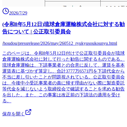
2026/7/29
(令和8年5月12日)琉球倉庫運輸株式会社に対する勧
告について | 公正取引委員会
/houdou/pressrelease/2026/may/260512_ryukyusoukounyu.html
このページは、令和8年5月12日付けで公正取引委員会が琉球
倉庫運輸株式会社に対して行った勧告に関するものである。
琉球倉庫運輸は、下請事業者との合意に反して、運賃を基本
運賃表に基づかず算定し、合計3777万6571円を下請代金から
不当に差し引いたことが問題視されている。公正取引委員会
は、今後中小受託事業者の責に帰す理由がない際に製造委託
等代金を減じないよう取締役会で確認することを求める勧告
を出した。また、この事案は改正前の下請法の適用を受け
る。
保存を開く