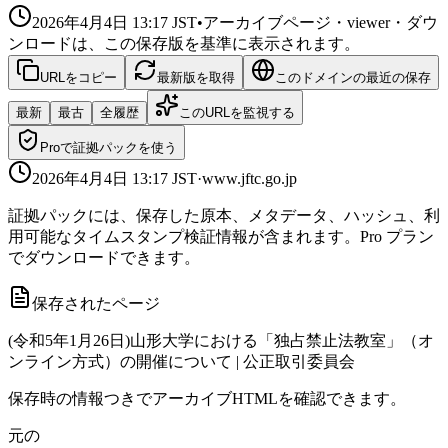
2026年4月4日 13:17
JST
•
アーカイブページ・viewer・ダウ
ンロードは、この保存版を基準に表示されます。
URLをコピー
最新版を取得
このドメインの最近の保存
最新
最古
全履歴
このURLを監視する
Proで証拠パックを使う
2026年4月4日 13:17
JST
·
www.jftc.go.jp
証拠パックには、保存した原本、メタデータ、ハッシュ、利
用可能なタイムスタンプ検証情報が含まれます。Pro プラン
でダウンロードできます。
保存されたページ
(令和5年1月26日)山形大学における「独占禁止法教室」（オ
ンライン方式）の開催について | 公正取引委員会
保存時の情報つきでアーカイブHTMLを確認できます。
元の