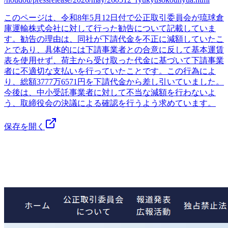
このページは、令和8年5月12日付で公正取引委員会が琉球倉
庫運輸株式会社に対して行った勧告について記載していま
す。勧告の理由は、同社が下請代金を不正に減額していたこ
とであり、具体的には下請事業者との合意に反して基本運賃
表を使用せず、荷主から受け取った代金に基づいて下請事業
者に不適切な支払いを行っていたことです。この行為によ
り、総額3777万6571円を下請代金から差し引いていました。
今後は、中小受託事業者に対して不当な減額を行わないよ
う、取締役会の決議による確認を行うよう求めています。
保存を開く