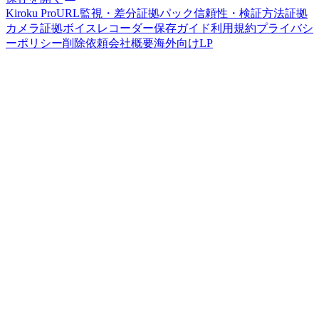
Kiroku Pro
URL監視・差分
証拠パック
信頼性・検証方法
証拠
カメラ
証拠ボイスレコーダー
保存ガイド
利用規約
プライバシ
ーポリシー
削除依頼
会社概要
海外向けLP