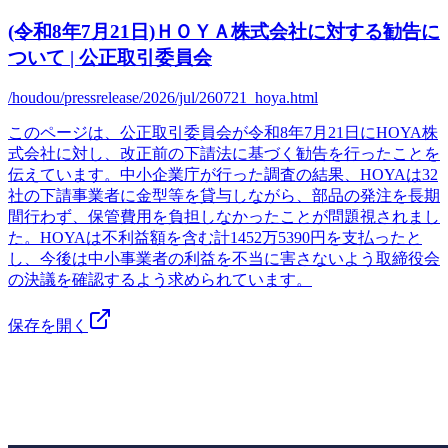
(令和8年7月21日)ＨＯＹＡ株式会社に対する勧告に
ついて | 公正取引委員会
/houdou/pressrelease/2026/jul/260721_hoya.html
このページは、公正取引委員会が令和8年7月21日にHOYA株
式会社に対し、改正前の下請法に基づく勧告を行ったことを
伝えています。中小企業庁が行った調査の結果、HOYAは32
社の下請事業者に金型等を貸与しながら、部品の発注を長期
間行わず、保管費用を負担しなかったことが問題視されまし
た。HOYAは不利益額を含む計1452万5390円を支払ったと
し、今後は中小事業者の利益を不当に害さないよう取締役会
の決議を確認するよう求められています。
保存を開く