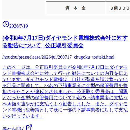
2026/7/19
(令和8年7月17日)ダイヤモンド電機株式会社に対す
る勧告について | 公正取引委員会
/houdou/pressrelease/2026/jul/260717_chugoku_toriteki.html
このページは、公正取引委員会が令和8年7月17日にダイヤモ
ンド電機株式会社に対して行った勧告についての内容を伝え
ています。ダイヤモンド電機は、自社が製造を請け負ってい
る部品に関連して、23名の下請事業者に金型の保管費用を負
担させたことが違反とされました。公正取引委員会は、問題
となった金型の保管費用について19名の下請事業者に支払う
べき額を速やかに支払うよう勧告しました。また、ダイヤモ
ンド電機は改善策として既に一部の下請事業者に対して支払
いを行っています。
保存を開く