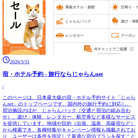
2026/3/31
宿・ホテル予約 - 旅行ならじゃらんnet
/
このページは、日本最大級の宿・ホテル予約サイト「じゃら
んnet」のトップページです。国内外の旅行予約に対応し、
宿泊施設のほか、じゃらんパック（交通と宿泊の組み合わ
せ）、遊び・体験、レンタカー、航空券など多様なサービス
を提供しています。地域や目的（出張、温泉、高級宿など）
から検索でき、各種特集やキャンペーン情報も掲載されてお
り、ユーザーは条件を指定して最適な宿泊プランを探すこと