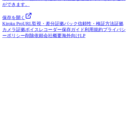
ができます。
保存を開く
Kiroku Pro
URL監視・差分
証拠パック
信頼性・検証方法
証拠
カメラ
証拠ボイスレコーダー
保存ガイド
利用規約
プライバシ
ーポリシー
削除依頼
会社概要
海外向けLP