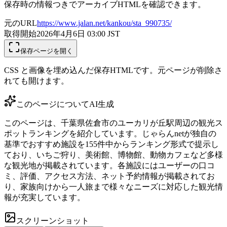
保存時の情報つきでアーカイブHTMLを確認できます。
元のURL
https://www.jalan.net/kankou/sta_990735/
取得開始
2026年4月6日 03:00
JST
保存ページを開く
CSS と画像を埋め込んだ保存HTMLです。元ページが削除さ
れても開けます。
このページについて
AI生成
このページは、千葉県佐倉市のユーカリが丘駅周辺の観光ス
ポットランキングを紹介しています。じゃらんnetが独自の
基準でおすすめ施設を155件中からランキング形式で提示し
ており、いちご狩り、美術館、博物館、動物カフェなど多様
な観光地が掲載されています。各施設にはユーザーの口コ
ミ、評価、アクセス方法、ネット予約情報が掲載されてお
り、家族向けから一人旅まで様々なニーズに対応した観光情
報が充実しています。
スクリーンショット