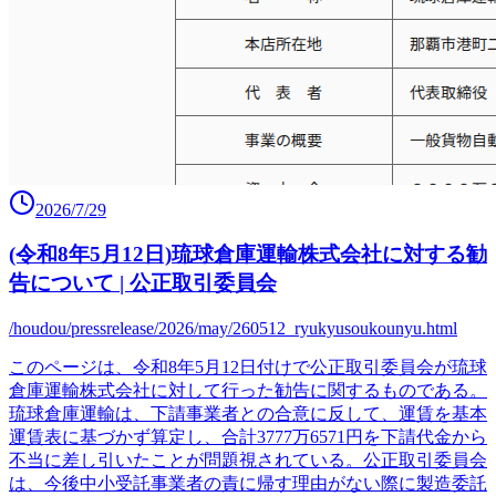
2026/7/29
(令和8年5月12日)琉球倉庫運輸株式会社に対する勧
告について | 公正取引委員会
/houdou/pressrelease/2026/may/260512_ryukyusoukounyu.html
このページは、令和8年5月12日付けで公正取引委員会が琉球
倉庫運輸株式会社に対して行った勧告に関するものである。
琉球倉庫運輸は、下請事業者との合意に反して、運賃を基本
運賃表に基づかず算定し、合計3777万6571円を下請代金から
不当に差し引いたことが問題視されている。公正取引委員会
は、今後中小受託事業者の責に帰す理由がない際に製造委託