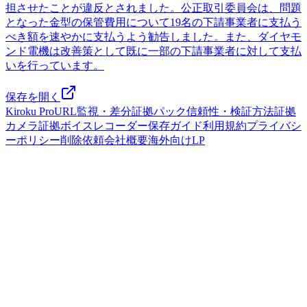
担させたことが違反とされました。公正取引委員会は、問題
となった金型の保管費用について19名の下請事業者に支払う
べき額を速やかに支払うよう勧告しました。また、ダイヤモ
ンド電機は改善策として既に一部の下請事業者に対して支払
いを行っています。
保存を開く
Kiroku Pro
URL監視・差分
証拠パック
信頼性・検証方法
証拠
カメラ
証拠ボイスレコーダー
保存ガイド
利用規約
プライバシ
ーポリシー
削除依頼
会社概要
海外向けLP