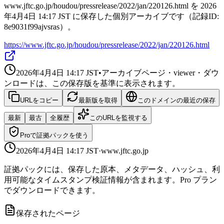
www.jftc.go.jp/houdou/pressrelease/2022/jan/220126.html を 2026
年4月4日 14:17 JST に保存した個別アーカイブです（記録ID:
8e9031f99ajvsras）。
https://www.jftc.go.jp/houdou/pressrelease/2022/jan/220126.html
2026年4月4日 14:17
JST
•
アーカイブページ・viewer・ダウ
ンロードは、この保存版を基準に表示されます。
URLをコピー
最新版を取得
このドメインの最近の保存
最新
最古
全履歴
このURLを監視する
Proで証拠パックを使う
2026年4月4日 14:17
JST
·
www.jftc.go.jp
証拠パックには、保存した原本、メタデータ、ハッシュ、利
用可能なタイムスタンプ検証情報が含まれます。Pro プラン
でダウンロードできます。
保存されたページ