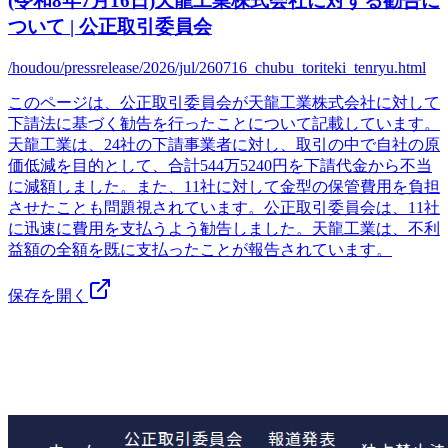
(令和8年7月16日)天龍工業株式会社に対する勧告に
ついて | 公正取引委員会
/houdou/pressrelease/2026/jul/260716_chubu_toriteki_tenryu.html
このページは、公正取引委員会が天龍工業株式会社に対して
下請法に基づく勧告を行ったことについて記載しています。
天龍工業は、24社の下請事業者に対し、取引の中で自社の原
価低減を目的として、合計544万5240円を下請代金から不当
に減額しました。また、11社に対して金型の保管費用を負担
させたことも問題視されています。公正取引委員会は、11社
に迅速に費用を支払うよう勧告しました。天龍工業は、不利
益額の全額を既に支払ったことが報告されています。
保存を開く