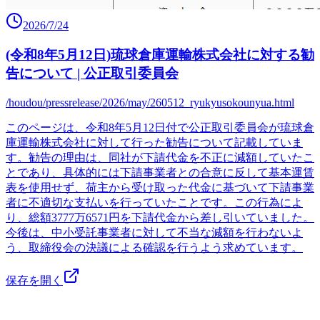
2026/7/24
(令和8年5月12日)琉球倉庫運輸株式会社に対する勧
告について | 公正取引委員会
/houdou/pressrelease/2026/may/260512_ryukyusokounyua.html
このページは、令和8年5月12日付で公正取引委員会が琉球倉
庫運輸株式会社に対して行った勧告について記載していま
す。勧告の理由は、同社が下請代金を不正に減額していたこ
とであり、具体的には下請事業者との合意に反して基本運賃
表を使用せず、荷主から受け取った代金に基づいて下請事業
者に不適切な支払いを行っていたことです。この行為によ
り、総額3777万6571円を下請代金から差し引いていました。
今後は、中小受託事業者に対して不当な減額を行わないよ
う、取締役会の決議による確認を行うよう求めています。
保存を開く