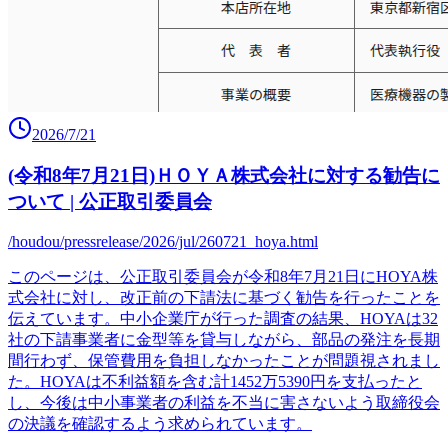
2026/7/21
(令和8年7月21日)ＨＯＹＡ株式会社に対する勧告に
ついて | 公正取引委員会
/houdou/pressrelease/2026/jul/260721_hoya.html
このページは、公正取引委員会が令和8年7月21日にHOYA株
式会社に対し、改正前の下請法に基づく勧告を行ったことを
伝えています。中小企業庁が行った調査の結果、HOYAは32
社の下請事業者に金型等を貸与しながら、部品の発注を長期
間行わず、保管費用を負担しなかったことが問題視されまし
た。HOYAは不利益額を含む計1452万5390円を支払ったと
し、今後は中小事業者の利益を不当に害さないよう取締役会
の決議を確認するよう求められています。