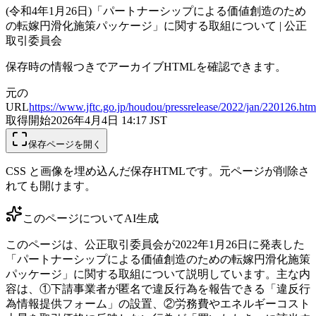
(令和4年1月26日)「パートナーシップによる価値創造のため
の転嫁円滑化施策パッケージ」に関する取組について | 公正
取引委員会
保存時の情報つきでアーカイブHTMLを確認できます。
元の
URL
https://www.jftc.go.jp/houdou/pressrelease/2022/jan/220126.htm
取得開始
2026年4月4日 14:17
JST
保存ページを開く
CSS と画像を埋め込んだ保存HTMLです。元ページが削除さ
れても開けます。
このページについて
AI生成
このページは、公正取引委員会が2022年1月26日に発表した
「パートナーシップによる価値創造のための転嫁円滑化施策
パッケージ」に関する取組について説明しています。主な内
容は、①下請事業者が匿名で違反行為を報告できる「違反行
為情報提供フォーム」の設置、②労務費やエネルギーコスト