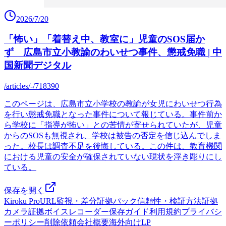
2026/7/20
「怖い」「着替え中、教室に」児童のSOS届か
ず 広島市立小教諭のわいせつ事件、懲戒免職 | 中
国新聞デジタル
/articles/-/718390
このページは、広島市立小学校の教諭が女児にわいせつ行為
を行い懲戒免職となった事件について報じている。事件前か
ら学校に「指導が怖い」との苦情が寄せられていたが、児童
からのSOSも無視され、学校は被告の否定を信じ込んでしま
った。校長は調査不足を後悔している。この件は、教育機関
における児童の安全が確保されていない現状を浮き彫りにし
ている。
保存を開く
Kiroku Pro
URL監視・差分
証拠パック
信頼性・検証方法
証拠
カメラ
証拠ボイスレコーダー
保存ガイド
利用規約
プライバシ
ーポリシー
削除依頼
会社概要
海外向けLP