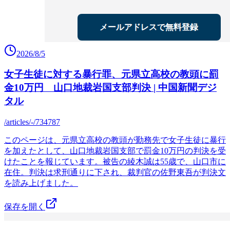
2026/8/5
女子生徒に対する暴行罪、元県立高校の教頭に罰
金10万円 山口地裁岩国支部判決 | 中国新聞デジ
タル
/articles/-/734787
このページは、元県立高校の教頭が勤務先で女子生徒に暴行
を加えたとして、山口地裁岩国支部で罰金10万円の判決を受
けたことを報じています。被告の綾木誠は55歳で、山口市に
在住。判決は求刑通りに下され、裁判官の佐野東吾が判決文
を読み上げました。
保存を開く