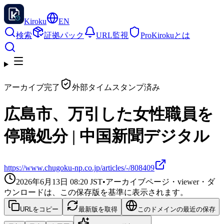
Kiroku
EN
検索
証拠パック
URL監視
Pro
Kirokuとは
アーカイブ完了
外部タイムスタンプ済み
広島市、万引した女性職員を
停職処分 | 中国新聞デジタル
https://www.chugoku-np.co.jp/articles/-/808409
2026年6月13日 08:20
JST
•
アーカイブページ・viewer・ダ
ウンロードは、この保存版を基準に表示されます。
URLをコピー
最新版を取得
このドメインの最近の保存