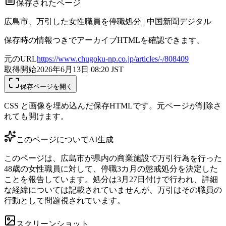
保存されたページ
広島市、万引した女性職員を停職処分 | 中国新聞デジタル
保存時の情報つきでアーカイブHTMLを確認できます。
元のURL
https://www.chugoku-np.co.jp/articles/-/808409
取得開始
2026年6月13日 08:20
JST
保存ページを開く
CSS と画像を埋め込んだ保存HTMLです。元ページが削除さ
れても開けます。
このページについて
AI生成
このページは、広島市が県内の商業施設で万引行為を行った
48歳の女性職員に対して、停職3カ月の懲戒処分を決定した
ことを報告しています。処分は3月27日付けで行われ、詳細
な経緯については記載されていませんが、万引はその職員の
行動として問題視されています。
スクリーンショット