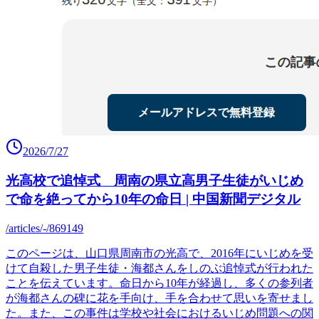
2026/7/27
光高校で追悼式 周南の県立高男子生徒がいじめ
で命を絶ってから10年の命日 | 中国新聞デジタル
/articles/-/869149
このページは、山口県周南市の光高で、2016年にいじめを受
けて自殺した男子生徒・海都さんをしのぶ追悼式が行われた
ことを伝えています。命日から10年が経過し、多くの参列者
が海都さんの碑に花を手向け、手を合わせて思いを寄せまし
た。また、この事件は学校や社会におけるいじめ問題への関