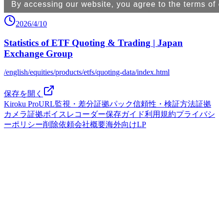
2026/4/10
Statistics of ETF Quoting & Trading | Japan
Exchange Group
/english/equities/products/etfs/quoting-data/index.html
保存を開く
Kiroku Pro
URL監視・差分
証拠パック
信頼性・検証方法
証拠
カメラ
証拠ボイスレコーダー
保存ガイド
利用規約
プライバシ
ーポリシー
削除依頼
会社概要
海外向けLP