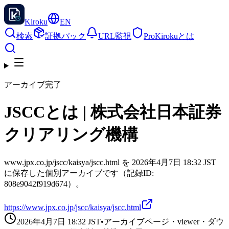
Kiroku
EN
検索
証拠パック
URL監視
Pro
Kirokuとは
アーカイブ完了
JSCCとは | 株式会社日本証券
クリアリング機構
www.jpx.co.jp/jscc/kaisya/jscc.html を 2026年4月7日 18:32 JST
に保存した個別アーカイブです（記録ID:
808e9042f919d674）。
https://www.jpx.co.jp/jscc/kaisya/jscc.html
2026年4月7日 18:32
JST
•
アーカイブページ・viewer・ダウ