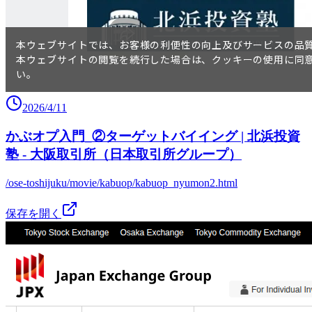
2026/4/11
かぶオプ入門_②ターゲットバイイング | 北浜投資
塾 - 大阪取引所（日本取引所グループ）
/ose-toshijuku/movie/kabuop/kabuop_nyumon2.html
保存を開く