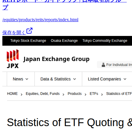
プ
/equities/products/reits/reports/index.html
保存を開く