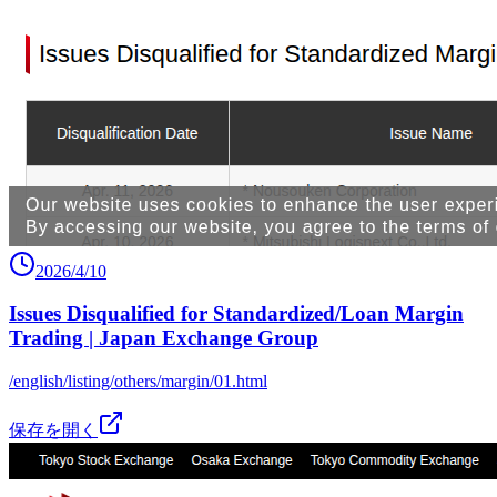
2026/4/10
Issues Disqualified for Standardized/Loan Margin
Trading | Japan Exchange Group
/english/listing/others/margin/01.html
保存を開く