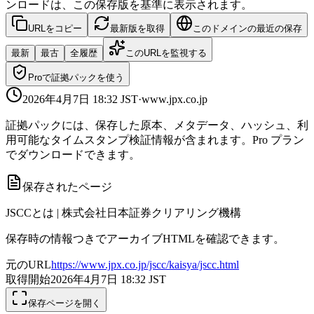
ンロードは、この保存版を基準に表示されます。
URLをコピー
最新版を取得
このドメインの最近の保存
最新
最古
全履歴
このURLを監視する
Proで証拠パックを使う
2026年4月7日 18:32
JST
·
www.jpx.co.jp
証拠パックには、保存した原本、メタデータ、ハッシュ、利
用可能なタイムスタンプ検証情報が含まれます。Pro プラン
でダウンロードできます。
保存されたページ
JSCCとは | 株式会社日本証券クリアリング機構
保存時の情報つきでアーカイブHTMLを確認できます。
元のURL
https://www.jpx.co.jp/jscc/kaisya/jscc.html
取得開始
2026年4月7日 18:32
JST
保存ページを開く