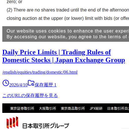
Daily Price Limits | Trading Rules of
Domestic Stocks | Japan Exchange Group
/english/equities/trading/domestic/06.html
2026/4/10
保存履歴
1
このURLの保存履歴を見る