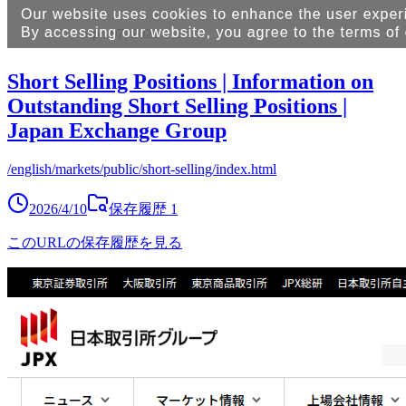
Short Selling Positions | Information on
Outstanding Short Selling Positions |
Japan Exchange Group
/english/markets/public/short-selling/index.html
2026/4/10
保存履歴
1
このURLの保存履歴を見る