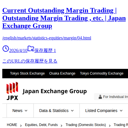
Current Outstanding Margin Trading |
Outstanding Margin Trading , etc. | Japan
Exchange Group
/english/markets/statistics-equities/margin/04.html
2026/4/10
保存履歴
1
このURLの保存履歴を見る