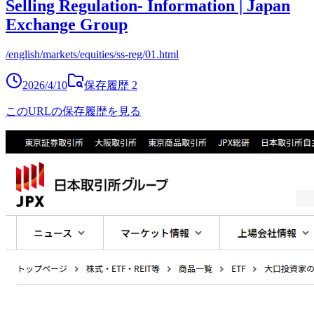
Selling Regulation- Information | Japan
Exchange Group
/english/markets/equities/ss-reg/01.html
2026/4/10
保存履歴
2
このURLの保存履歴を見る