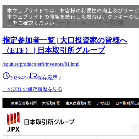
指定参加者一覧 | 大口投資家の皆様へ
（ETF） | 日本取引所グループ
/equities/products/etfs/investors/01.html
2026/4/10
保存履歴
2
このURLの保存履歴を見る