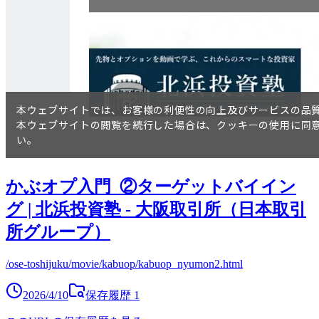
かぶオプ入門_②ターゲットバイイン
グ | 北浜投資塾 - 大阪取引所（日本取引
所グループ）
/ose-toshijuku/movie/kabuop/kabuop_nyumon2.html
2026/4/10
保存履歴
1