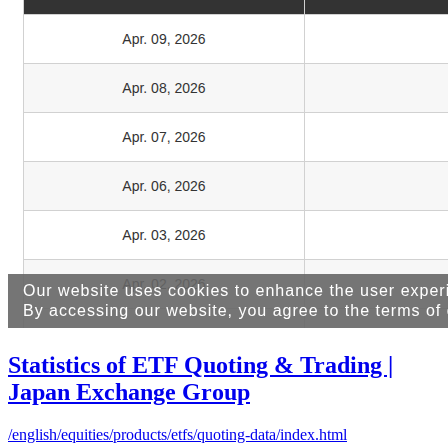
Statistics of ETF Quoting & Trading |
Japan Exchange Group
/english/equities/products/etfs/quoting-data/index.html