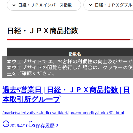
過去5営業日 | 日経・ＪＰＸ商品指数 | 日
本取引所グループ
/markets/derivatives-indices/nikkei-jpx-commodity-index/02.html
2026/4/10
保存履歴
2