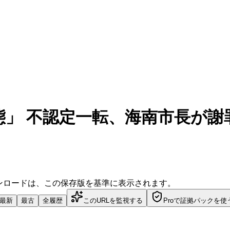
 不認定一転、海南市長が謝罪 |
ダウンロードは、この保存版を基準に表示されます。
最新
最古
全履歴
このURLを監視する
Proで証拠パックを使