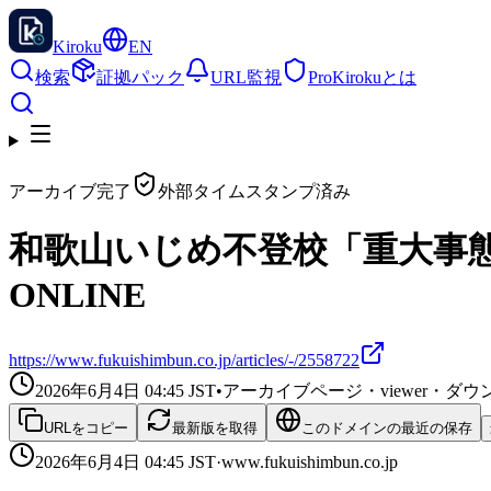
Kiroku
EN
検索
証拠パック
URL監視
Pro
Kirokuとは
アーカイブ完了
外部タイムスタンプ済み
和歌山いじめ不登校「重大事態」
ONLINE
https://www.fukuishimbun.co.jp/articles/-/2558722
2026年6月4日 04:45
JST
•
アーカイブページ・viewer・
URLをコピー
最新版を取得
このドメインの最近の保存
2026年6月4日 04:45
JST
·
www.fukuishimbun.co.jp