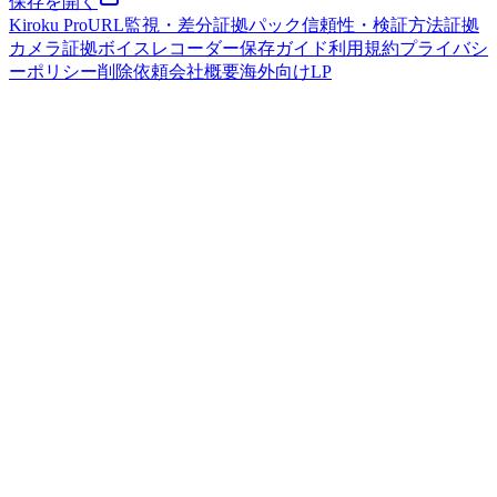
保存を開く
Kiroku Pro
URL監視・差分
証拠パック
信頼性・検証方法
証拠
カメラ
証拠ボイスレコーダー
保存ガイド
利用規約
プライバシ
ーポリシー
削除依頼
会社概要
海外向けLP