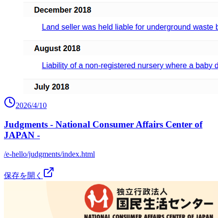
2026/4/10
Judgments - National Consumer Affairs Center of
JAPAN -
/e-hello/judgments/index.html
保存を開く