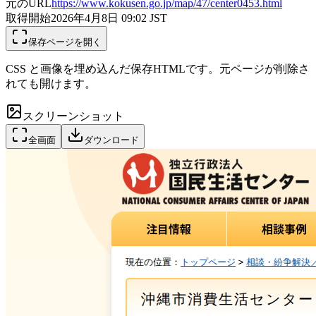
元のURL
https://www.kokusen.go.jp/map/47/center0453.html
取得開始
2026年4月8日 09:02
JST
保存ページを開く
CSS と画像を埋め込んだ保存HTMLです。元ページが削除さ
れても開けます。
スクリーンショット
全画面
ダウンロード