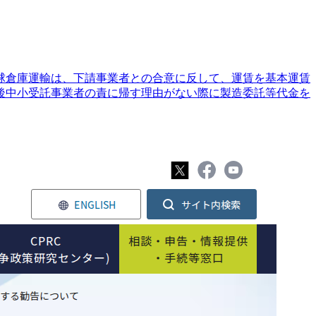
琉球倉庫運輸は、下請事業者との合意に反して、運賃を基本運賃
今後中小受託事業者の責に帰す理由がない際に製造委託等代金を