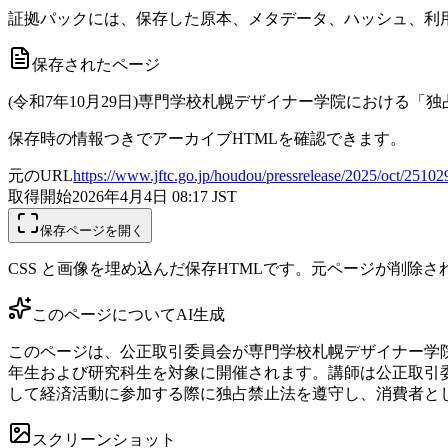
証拠パックには、保存した原本、メタデータ、ハッシュ、利用
保存されたページ
(令和7年10月29日)専門学校札幌デザイナー学院における「
保存時の情報つきでアーカイブHTMLを確認できます。
元のURL
https://www.jftc.go.jp/houdou/pressrelease/2025/oct/2510
取得開始
2026年4月4日 08:17
JST
保存ページを開く
CSS と画像を埋め込んだ保存HTMLです。元ページが削除
このページについて
AI生成
このページは、公正取引委員会が専門学校札幌デザイナー学院で
年生および研究科生を対象に開催されます。講師は公正取引
して経済活動に参加する際に独占禁止法を遵守し、消費者と
スクリーンショット