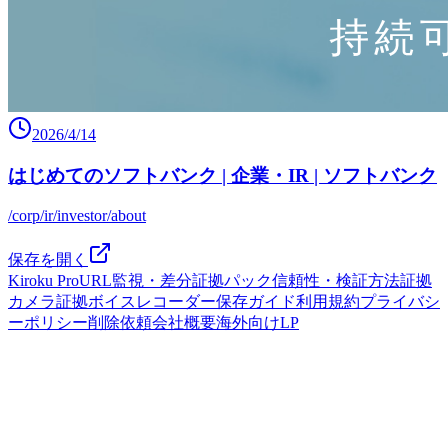
2026/4/14
はじめてのソフトバンク | 企業・IR | ソフトバンク
/corp/ir/investor/about
保存を開く
Kiroku Pro
URL監視・差分
証拠パック
信頼性・検証方法
証拠
カメラ
証拠ボイスレコーダー
保存ガイド
利用規約
プライバシ
ーポリシー
削除依頼
会社概要
海外向けLP