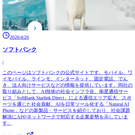
2026/4/26
ソフトバンク
/
このページはソフトバンクの公式サイトです。モバイル、ワ
イモバイル、ラインモ、インターネット、固定電話、でん
き、法人向けサービスなどの情報を提供しています。同社の
取り組みとして、AI技術の社会インフラ化、衛星通信サー
ビス「SoftBank Starlink Direct」による通信エリア拡大、スポ
ーツを通じた社会貢献、AIを日常ツール化する「Natural AI
Phone」などの新製品・サービスを紹介しており、社会課題
解決にAIやネットワークで対応する企業姿勢を示していま
す。