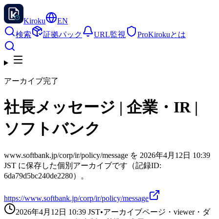
Kiroku
EN
検索
証拠パック
URL監視
Pro
Kirokuとは
アーカイブ完了
社長メッセージ | 企業・IR |
ソフトバンク
www.softbank.jp/corp/ir/policy/message を 2026年4月12日 10:39
JST に保存した個別アーカイブです（記録ID:
6da79d5bc240de2280）。
https://www.softbank.jp/corp/ir/policy/message
2026年4月12日 10:39
JST
•
アーカイブページ・viewer・ダ