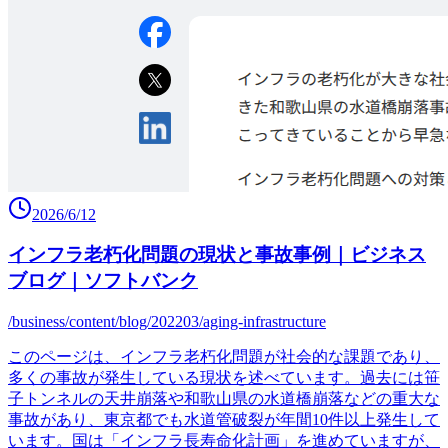
2026/6/12
インフラ老朽化問題の現状と事故事例｜ビジネス
ブログ｜ソフトバンク
/business/content/blog/202203/aging-infrastructure
このページは、インフラ老朽化問題が社会的な課題であり、
多くの事故が発生している現状を述べています。過去には笹
子トンネルの天井崩落や和歌山県の水道橋崩落などの重大な
事故があり、東京都でも水道管破裂が年間10件以上発生して
います。国は「インフラ長寿命化計画」を進めていますが、