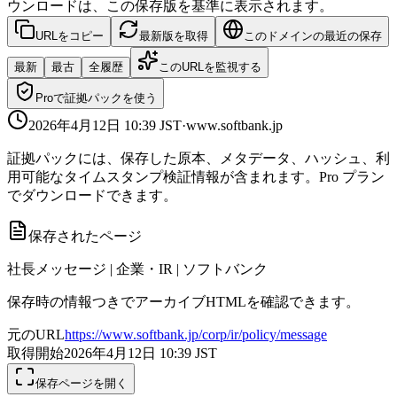
ウンロードは、この保存版を基準に表示されます。
URLをコピー
最新版を取得
このドメインの最近の保存
最新
最古
全履歴
このURLを監視する
Proで証拠パックを使う
2026年4月12日 10:39
JST
·
www.softbank.jp
証拠パックには、保存した原本、メタデータ、ハッシュ、利
用可能なタイムスタンプ検証情報が含まれます。Pro プラン
でダウンロードできます。
保存されたページ
社長メッセージ | 企業・IR | ソフトバンク
保存時の情報つきでアーカイブHTMLを確認できます。
元のURL
https://www.softbank.jp/corp/ir/policy/message
取得開始
2026年4月12日 10:39
JST
保存ページを開く