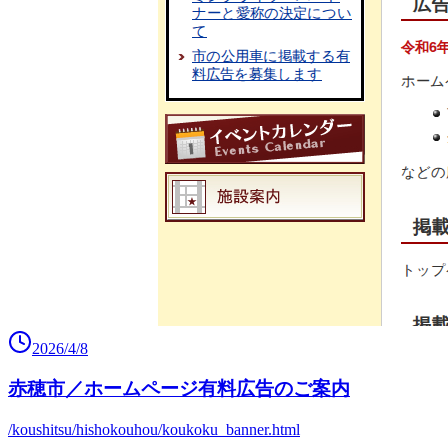
2026/4/8
赤穂市／ホームページ有料広告のご案内
/koushitsu/hishokouhou/koukoku_banner.html