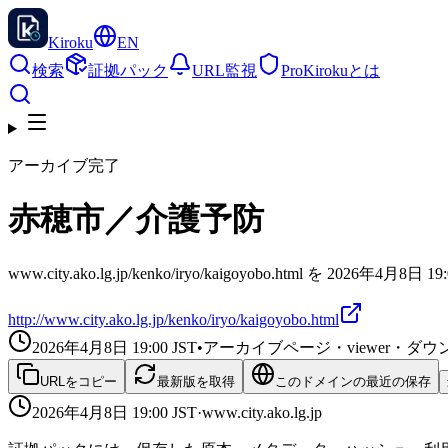
Kiroku
EN
検索
証拠パック
URL監視
Pro
Kirokuとは
アーカイブ完了
赤穂市／介護予防
www.city.ako.lg.jp/kenko/iryo/kaigoyobo.html を 20
http://www.city.ako.lg.jp/kenko/iryo/kaigoyobo.html
2026年4月8日 19:00
JST
•
アーカイブページ・viewer・
URLをコピー
最新版を取得
このドメインの最近の保存
2026年4月8日 19:00
JST
·
www.city.ako.lg.jp