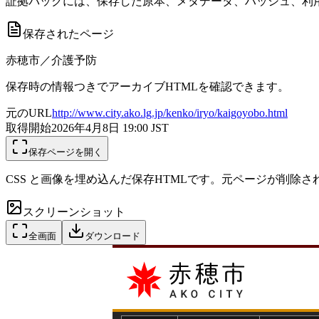
証拠パックには、保存した原本、メタデータ、ハッシュ、利用
保存されたページ
赤穂市／介護予防
保存時の情報つきでアーカイブHTMLを確認できます。
元のURL
http://www.city.ako.lg.jp/kenko/iryo/kaigoyobo.html
取得開始
2026年4月8日 19:00
JST
保存ページを開く
CSS と画像を埋め込んだ保存HTMLです。元ページが削除
スクリーンショット
全画面
ダウンロード