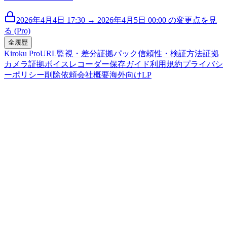
2026年4月4日 17:30 → 2026年4月5日 00:00 の変更点を見
る (Pro)
全履歴
Kiroku Pro
URL監視・差分
証拠パック
信頼性・検証方法
証拠
カメラ
証拠ボイスレコーダー
保存ガイド
利用規約
プライバシ
ーポリシー
削除依頼
会社概要
海外向けLP