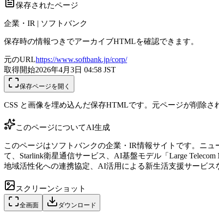
保存されたページ
企業・IR | ソフトバンク
保存時の情報つきでアーカイブHTMLを確認できます。
元のURL
https://www.softbank.jp/corp/
取得開始
2026年4月3日 04:58
JST
保存ページを開く
CSS と画像を埋め込んだ保存HTMLです。元ページが削除
このページについて
AI生成
このページはソフトバンクの企業・IR情報サイトです。ニ
て、Starlink衛星通信サービス、AI基盤モデル「Large 
地域活性化への連携協定、AI活用による新生活支援サービ
スクリーンショット
全画面
ダウンロード