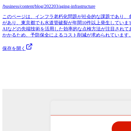
/business/content/blog/202203/aging-infrastructure
このページは、インフラ老朽化問題が社会的な課題であり、
があり、東京都でも水道管破裂が年間10件以上発生してい
AIなどの先端技術を活用した効率的な点検方法が注目され
かかるため、予防保全によるコスト削減が求められています
保存を開く