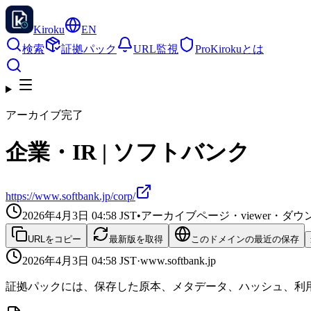
Kiroku
EN
検索
証拠パック
URL監視
Pro
Kirokuとは
アーカイブ完了
企業・IR | ソフトバンク
https://www.softbank.jp/corp/
2026年4月3日 04:58
JST
•
アーカイブページ・viewer・
URLをコピー
最新版を取得
このドメインの最近の保存
2026年4月3日 04:58
JST
·
www.softbank.jp
証拠パックには、保存した原本、メタデータ、ハッシュ、利用