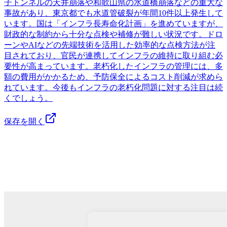
子トンネルの天井崩落や和歌山県の水道橋崩落などの重大な
事故があり、東京都でも水道管破裂が年間10件以上発生して
います。国は「インフラ長寿命化計画」を進めていますが、
財政的な制約から十分な点検や補修が難しい状況です。ドロ
ーンやAIなどの先端技術を活用した効率的な点検方法が注
目されており、官民が連携してインフラの維持に取り組む必
要性が高まっています。老朽化したインフラの管理には、多
額の費用がかかるため、予防保全によるコスト削減が求めら
れています。今後もインフラの老朽化問題に対する注目は続
くでしょう。
保存を開く