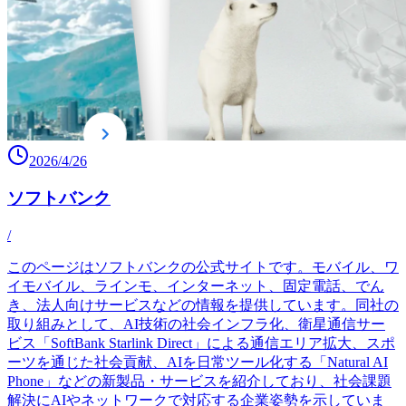
2026/4/26
ソフトバンク
/
このページはソフトバンクの公式サイトです。モバイル、ワ
イモバイル、ラインモ、インターネット、固定電話、でん
き、法人向けサービスなどの情報を提供しています。同社の
取り組みとして、AI技術の社会インフラ化、衛星通信サー
ビス「SoftBank Starlink Direct」による通信エリア拡大、スポ
ーツを通じた社会貢献、AIを日常ツール化する「Natural AI
Phone」などの新製品・サービスを紹介しており、社会課題
解決にAIやネットワークで対応する企業姿勢を示していま