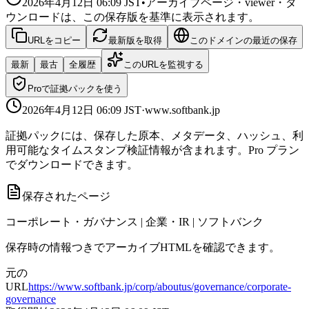
2026年4月12日 06:09
JST
•
アーカイブページ・viewer・ダ
ウンロードは、この保存版を基準に表示されます。
URLをコピー
最新版を取得
このドメインの最近の保存
最新
最古
全履歴
このURLを監視する
Proで証拠パックを使う
2026年4月12日 06:09
JST
·
www.softbank.jp
証拠パックには、保存した原本、メタデータ、ハッシュ、利
用可能なタイムスタンプ検証情報が含まれます。Pro プラン
でダウンロードできます。
保存されたページ
コーポレート・ガバナンス | 企業・IR | ソフトバンク
保存時の情報つきでアーカイブHTMLを確認できます。
元の
URL
https://www.softbank.jp/corp/aboutus/governance/corporate-
governance