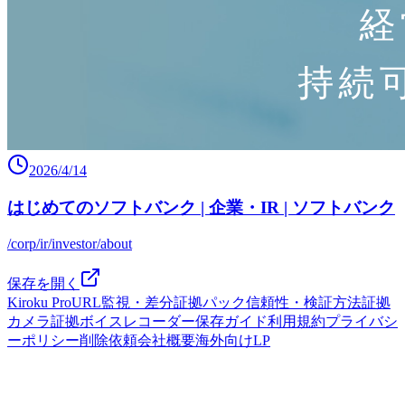
2026/4/14
はじめてのソフトバンク | 企業・IR | ソフトバンク
/corp/ir/investor/about
保存を開く
Kiroku Pro
URL監視・差分
証拠パック
信頼性・検証方法
証拠
カメラ
証拠ボイスレコーダー
保存ガイド
利用規約
プライバシ
ーポリシー
削除依頼
会社概要
海外向けLP