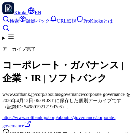
Kiroku
EN
検索
証拠パック
URL監視
Pro
Kirokuとは
アーカイブ完了
コーポレート・ガバナンス |
企業・IR | ソフトバンク
www.softbank.jp/corp/aboutus/governance/corporate-governance を
2026年4月12日 06:09 JST に保存した個別アーカイブです
（記録ID: 549891921219d7e6）。
https://www.softbank.jp/corp/aboutus/governance/corporate-
governance