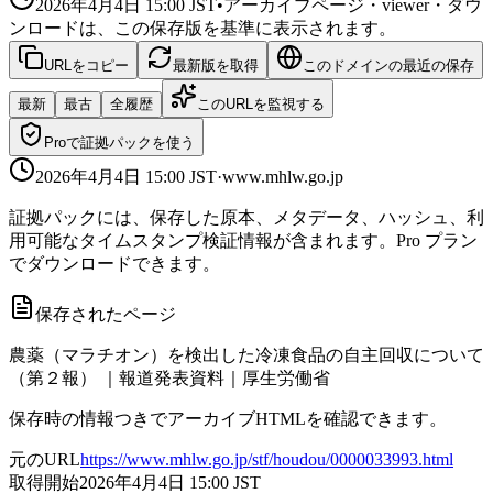
2026年4月4日 15:00
JST
•
アーカイブページ・viewer・ダウ
ンロードは、この保存版を基準に表示されます。
URLをコピー
最新版を取得
このドメインの最近の保存
最新
最古
全履歴
このURLを監視する
Proで証拠パックを使う
2026年4月4日 15:00
JST
·
www.mhlw.go.jp
証拠パックには、保存した原本、メタデータ、ハッシュ、利
用可能なタイムスタンプ検証情報が含まれます。Pro プラン
でダウンロードできます。
保存されたページ
農薬（マラチオン）を検出した冷凍食品の自主回収について
（第２報） ｜報道発表資料｜厚生労働省
保存時の情報つきでアーカイブHTMLを確認できます。
元のURL
https://www.mhlw.go.jp/stf/houdou/0000033993.html
取得開始
2026年4月4日 15:00
JST