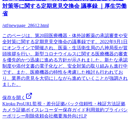
対策等に関する定期意見交換会 議事録 ｜厚生労働
省
/stf/newpage_28612.html
このページは、第20回医療機器・体外診断薬の承認審査や安
全対策に関する定期意見交換会の議事録です。2022年9月1日
にオンラインで開催され、医薬・生活衛生局の八神局長が冒
頭挨拶を行い、新型コロナウイルスに関する医療機器の審査
を優先的かつ迅速に進める方針が示されました。新たな承認
制度や添付文書の電子化など、安全対策の取り組みも進行中
です。また、医療機器の特性を考慮した検討も行われてお
り、業界の意見を大切にしながら進めていくことが強調され
ました。
保存を開く
Kiroku Pro
URL監視・差分
証拠パック
信頼性・検証方法
証拠
カメラ
証拠ボイスレコーダー
保存ガイド
利用規約
プライバシ
ーポリシー
削除依頼
会社概要
海外向けLP