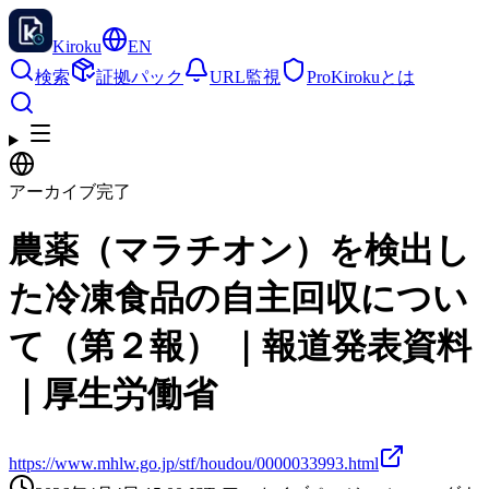
Kiroku
EN
検索
証拠パック
URL監視
Pro
Kirokuとは
アーカイブ完了
農薬（マラチオン）を検出し
た冷凍食品の自主回収につい
て（第２報） ｜報道発表資料
｜厚生労働省
https://www.mhlw.go.jp/stf/houdou/0000033993.html