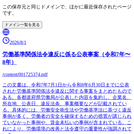
この保存元と同じドメインで、ほかに最近保存されたページ
です。
ドメイン一覧を見る
2026/8/1
労働基準関係法令違反に係る公表事案（令和7年〜
8年）
/content/001725374.pdf
この文書は、令和7年7月1日から令和8年6月30日までに公表
された労働基準関係法令違反に関する事案をまとめたもので
ある。各都道府県労働局が公表した内容を集約し、企業名、
所在地、公表日、違反法条、事案概要などが記載されてい
る。具体的には、労働安全衛生法や労働基準法に基づく違反
事例が多く、労働者の安全を確保するための措置が講じられ
ていなかった事例や、賃金未払いの事例が含まれている。こ
れにより、労働環境の改善と法令遵守の重要性が強調されて