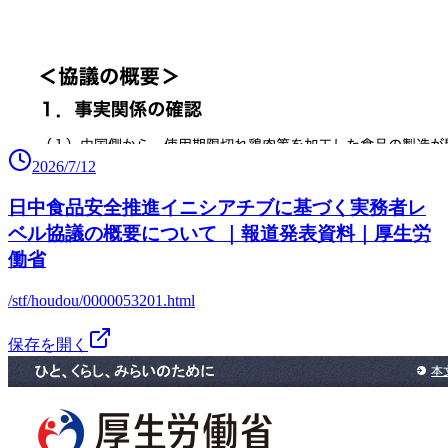
2026/7/12
日中食品安全推進イニシアチブに基づく実務者レ
ベル協議の概要について ｜報道発表資料｜厚生労
働省
/stf/houdou/0000053201.html
保存を開く