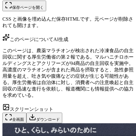
保存ページを開く
CSS と画像を埋め込んだ保存HTMLです。元ページが削除さ
れても開けます。
このページについて
AI生成
このページは、農薬マラチオンが検出された冷凍食品の自主
回収に関する厚生労働省の第２報である。マルハニチロホー
ルディングスとアクリフーズが94商品の自主回収を実施中。
高濃度のマラチオンが含まれた商品を摂取すると、急性参照
用量を超え、吐き気や腹痛などの症状が生じる可能性があ
る。厚生労働省は自治体に対し、消費者への注意喚起と自主
回収の迅速な進行を依頼し、報道機関にも情報提供への協力
を求めている。
スクリーンショット
全画面
ダウンロード