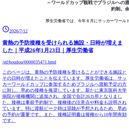
2026/7/12
黄熱の予防接種を受けられる施設・日時が増えま
した｜平成26年1月23日｜厚生労働省
/stf/houdou/0000035471.html
このページは、黄熱の予防接種を受けることができる施設と
その日時が増えたことを伝えています。厚生労働省は、サッ
カーワールドカップに参加するためブラジルへ渡航予定の方
に対し、早めの接種を推奨しています。新たに東京医科大学
病院が接種機関に追加され、全国で合計26カ所となりまし
た。接種は事前予約制で、接種後の注意点や料金も説明され
ています。特に渡航ピーク時は混雑が予想されるため、早め
の予約が重要です。また、接種証明書は接種から10年間有効
です。