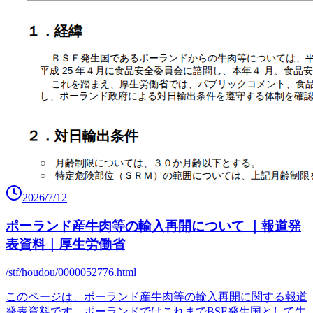
2026/7/12
ポーランド産牛肉等の輸入再開について ｜報道発
表資料｜厚生労働省
/stf/houdou/0000052776.html
このページは、ポーランド産牛肉等の輸入再開に関する報道
発表資料です。ポーランドではこれまでBSE発生国として牛