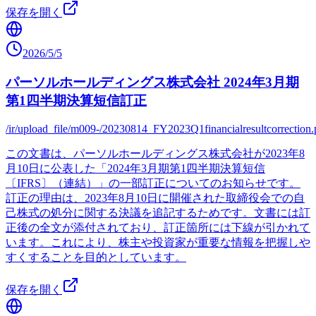
保存を開く
2026/5/5
パーソルホールディングス株式会社 2024年3月期
第1四半期決算短信訂正
/ir/upload_file/m009-/20230814_FY2023Q1financialresultcorrection.
この文書は、パーソルホールディングス株式会社が2023年8
月10日に公表した「2024年3月期第1四半期決算短信
〔IFRS〕（連結）」の一部訂正についてのお知らせです。
訂正の理由は、2023年8月10日に開催された取締役会での自
己株式の処分に関する決議を追記するためです。文書には訂
正後の全文が添付されており、訂正箇所には下線が引かれて
います。これにより、株主や投資家が重要な情報を把握しや
すくすることを目的としています。
保存を開く