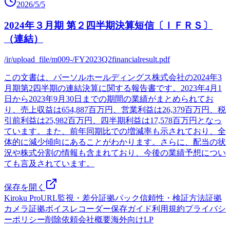
2026/5/5
2024年３月期 第２四半期決算短信〔ＩＦＲＳ〕
（連結）
/ir/upload_file/m009-/FY2023Q2financialresult.pdf
この文書は、パーソルホールディングス株式会社の2024年3
月期第2四半期の連結決算に関する報告書です。2023年4月1
日から2023年9月30日までの期間の業績がまとめられてお
り、売上収益は654,887百万円、営業利益は26,379百万円、税
引前利益は25,982百万円、四半期利益は17,578百万円となっ
ています。また、前年同期比での増減率も示されており、全
体的に減少傾向にあることがわかります。さらに、配当の状
況や株式分割の情報も含まれており、今後の業績予想につい
ても言及されています。
保存を開く
Kiroku Pro
URL監視・差分
証拠パック
信頼性・検証方法
証拠
カメラ
証拠ボイスレコーダー
保存ガイド
利用規約
プライバシ
ーポリシー
削除依頼
会社概要
海外向けLP