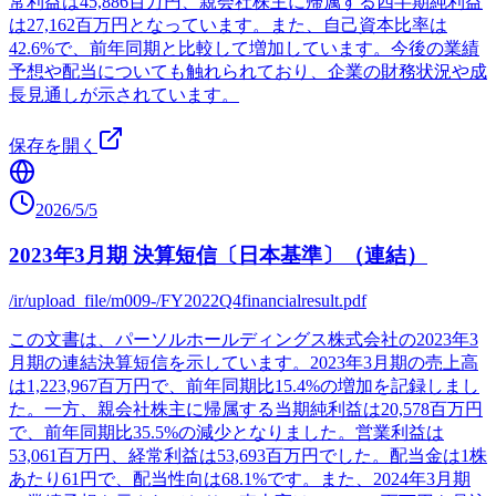
常利益は45,886百万円、親会社株主に帰属する四半期純利益
は27,162百万円となっています。また、自己資本比率は
42.6%で、前年同期と比較して増加しています。今後の業績
予想や配当についても触れられており、企業の財務状況や成
長見通しが示されています。
保存を開く
2026/5/5
2023年3月期 決算短信〔日本基準〕（連結）
/ir/upload_file/m009-/FY2022Q4financialresult.pdf
この文書は、パーソルホールディングス株式会社の2023年3
月期の連結決算短信を示しています。2023年3月期の売上高
は1,223,967百万円で、前年同期比15.4%の増加を記録しまし
た。一方、親会社株主に帰属する当期純利益は20,578百万円
で、前年同期比35.5%の減少となりました。営業利益は
53,061百万円、経常利益は53,693百万円でした。配当金は1株
あたり61円で、配当性向は68.1%です。また、2024年3月期