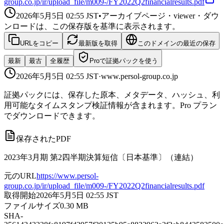
group.co.jp/ir/upload_file/m009-/FY2022Q2financialresults.pdf
2026年5月5日 02:55
JST
•
アーカイブページ・viewer・ダウ
ンロードは、この保存版を基準に表示されます。
URLをコピー
最新版を取得
このドメインの最近の保存
最新
最古
全履歴
Proで証拠パックを使う
2026年5月5日 02:55
JST
·
www.persol-group.co.jp
証拠パックには、保存した原本、メタデータ、ハッシュ、利
用可能なタイムスタンプ検証情報が含まれます。Pro プラン
でダウンロードできます。
保存されたPDF
2023年3月期 第2四半期決算短信〔日本基準〕（連結）
元のURL
https://www.persol-
group.co.jp/ir/upload_file/m009-/FY2022Q2financialresults.pdf
取得開始
2026年5月5日 02:55
JST
ファイルサイズ
0.30
MB
SHA-