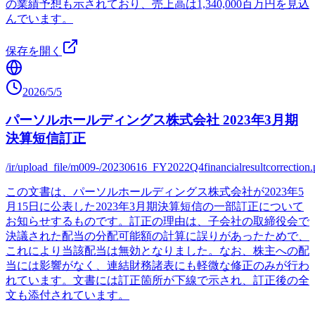
の業績予想も示されており、売上高は1,340,000百万円を見込
んでいます。
保存を開く
2026/5/5
パーソルホールディングス株式会社 2023年3月期
決算短信訂正
/ir/upload_file/m009-/20230616_FY2022Q4financialresultcorrection.
この文書は、パーソルホールディングス株式会社が2023年5
月15日に公表した2023年3月期決算短信の一部訂正について
お知らせするものです。訂正の理由は、子会社の取締役会で
決議された配当の分配可能額の計算に誤りがあったためで、
これにより当該配当は無効となりました。なお、株主への配
当には影響がなく、連結財務諸表にも軽微な修正のみが行わ
れています。文書には訂正箇所が下線で示され、訂正後の全
文も添付されています。