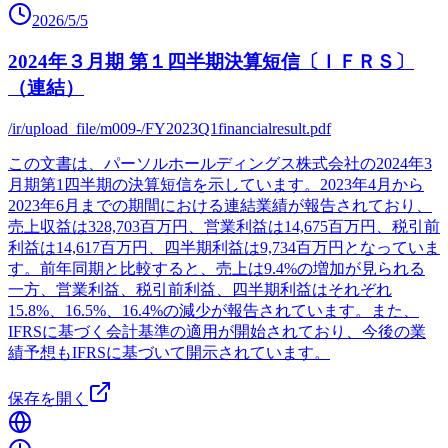
2026/5/5
2024年３月期 第１四半期決算短信〔ＩＦＲＳ〕
（連結）
/ir/upload_file/m009-/FY2023Q1financialresult.pdf
この文書は、パーソルホールディングス株式会社の2024年3
月期第1四半期の決算短信を示しています。2023年4月から
2023年6月までの期間における連結業績が報告されており、
売上収益は328,703百万円、営業利益は14,675百万円、税引前
利益は14,617百万円、四半期利益は9,734百万円となっていま
す。前年同期と比較すると、売上は9.4%の増加が見られる
一方、営業利益、税引前利益、四半期利益はそれぞれ
15.8%、16.5%、16.4%の減少が報告されています。また、
IFRSに基づく会計基準の適用が開始されており、今後の業
績予想もIFRSに基づいて開示されています。
保存を開く