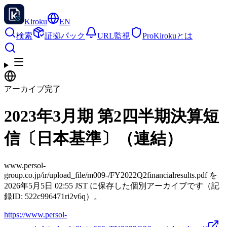
Kiroku
EN
検索
証拠パック
URL監視
Pro
Kirokuとは
アーカイブ完了
2023年3月期 第2四半期決算短
信〔日本基準〕（連結）
www.persol-
group.co.jp/ir/upload_file/m009-/FY2022Q2financialresults.pdf を
2026年5月5日 02:55 JST に保存した個別アーカイブです（記
録ID: 522c996471ri2v6q）。
https://www.persol-