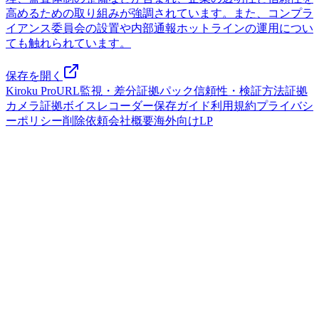
高めるための取り組みが強調されています。また、コンプラ
イアンス委員会の設置や内部通報ホットラインの運用につい
ても触れられています。
保存を開く
Kiroku Pro
URL監視・差分
証拠パック
信頼性・検証方法
証拠
カメラ
証拠ボイスレコーダー
保存ガイド
利用規約
プライバシ
ーポリシー
削除依頼
会社概要
海外向けLP