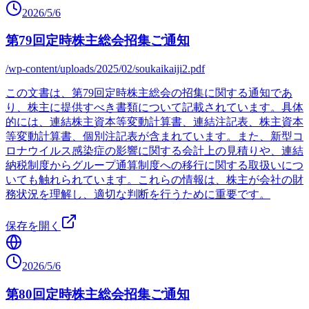
2026/5/6
第79回定時株主総会招集ご通知
/wp-content/uploads/2025/02/soukaikaiji2.pdf
この文書は、第79回定時株主総会の招集に関する通知であ
り、株主に提供すべき書類について記載されています。具体
的には、連結株主資本等変動計算書、連結注記表、株主資本
等変動計算書、個別注記表が含まれています。また、新型コ
ロナウイルス感染症の影響に関する会計上の見積りや、連結
納税制度からグループ通算制度への移行に関する取扱いにつ
いても触れられています。これらの情報は、株主が会社の財
務状況を理解し、適切な判断を行うために重要です。
保存を開く
2026/5/6
第80回定時株主総会招集ご通知