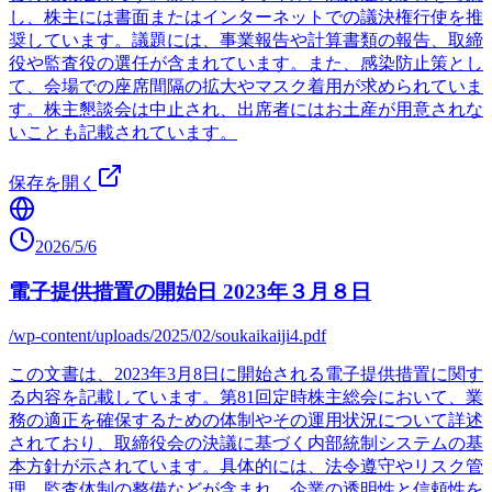
し、株主には書面またはインターネットでの議決権行使を推
奨しています。議題には、事業報告や計算書類の報告、取締
役や監査役の選任が含まれています。また、感染防止策とし
て、会場での座席間隔の拡大やマスク着用が求められていま
す。株主懇談会は中止され、出席者にはお土産が用意されな
いことも記載されています。
保存を開く
2026/5/6
電子提供措置の開始日 2023年３月８日
/wp-content/uploads/2025/02/soukaikaiji4.pdf
この文書は、2023年3月8日に開始される電子提供措置に関す
る内容を記載しています。第81回定時株主総会において、業
務の適正を確保するための体制やその運用状況について詳述
されており、取締役会の決議に基づく内部統制システムの基
本方針が示されています。具体的には、法令遵守やリスク管
理、監査体制の整備などが含まれ、企業の透明性と信頼性を