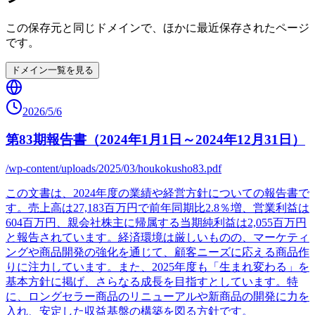
この保存元と同じドメインで、ほかに最近保存されたページ
です。
ドメイン一覧を見る
2026/5/6
第83期報告書（2024年1月1日～2024年12月31日）
/wp-content/uploads/2025/03/houkokusho83.pdf
この文書は、2024年度の業績や経営方針についての報告書で
す。売上高は27,183百万円で前年同期比2.8％増、営業利益は
604百万円、親会社株主に帰属する当期純利益は2,055百万円
と報告されています。経済環境は厳しいものの、マーケティ
ングや商品開発の強化を通じて、顧客ニーズに応える商品作
りに注力しています。また、2025年度も「生まれ変わる」を
基本方針に掲げ、さらなる成長を目指すとしています。特
に、ロングセラー商品のリニューアルや新商品の開発に力を
入れ、安定した収益基盤の構築を図る方針です。