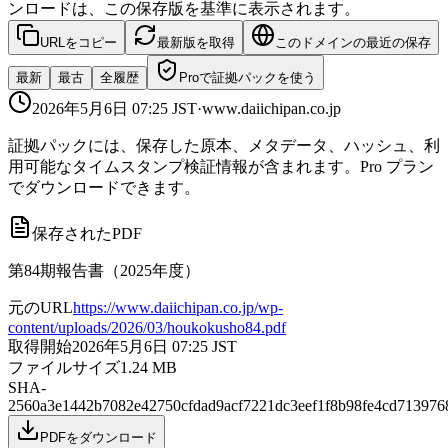
ンロードは、この保存版を基準に表示されます。
URLをコピー
最新版を取得
このドメインの最近の保存
最新
最古
全履歴
Proで証拠パックを使う
2026年5月6日 07:25
JST
·
www.daiichipan.co.jp
証拠パックには、保存した原本、メタデータ、ハッシュ、利
用可能なタイムスタンプ検証情報が含まれます。Pro プラン
でダウンロードできます。
保存されたPDF
第84期報告書（2025年度）
元のURL
https://www.daiichipan.co.jp/wp-
content/uploads/2026/03/houkokusho84.pdf
取得開始
2026年5月6日 07:25
JST
ファイルサイズ
1.24
MB
SHA-
256
0a3e1442b7082e42750cfdad9acf7221dc3eef1f8b98fe4cd713976
PDFをダウンロード