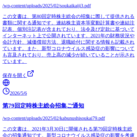
/wp-content/uploads/2025/02/soukaikaiji3.pdf
この文書は、第80回定時株主総会の招集に際して提供される
書類に関する通知です。連結株主資本等変動計算書や連結注
記表、個別注記表が含まれており、法令及び定款に基づいて
インターネット上で公開されています。2021年の財務状況や
会計方針、減価償却方法、退職給付に関する情報も記載され
ています。また、新型コロナウイルス感染症の影響について
も言及されており、売上高の減少が続いていることが示され
ています。
保存を開く
2026/5/6
第79回定時株主総会招集ご通知
/wp-content/uploads/2025/02/kabunushisoukai79.pdf
この文書は、2021年3月30日に開催される第79回定時株主総
会の招集通知です。新型コロナウイルス感染症の影響を考慮