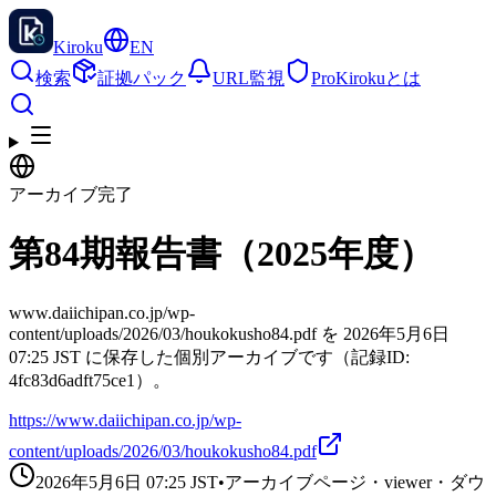
Kiroku
EN
検索
証拠パック
URL監視
Pro
Kirokuとは
アーカイブ完了
第84期報告書（2025年度）
www.daiichipan.co.jp/wp-
content/uploads/2026/03/houkokusho84.pdf を 2026年5月6日
07:25 JST に保存した個別アーカイブです（記録ID:
4fc83d6adft75ce1）。
https://www.daiichipan.co.jp/wp-
content/uploads/2026/03/houkokusho84.pdf
2026年5月6日 07:25
JST
•
アーカイブページ・viewer・ダウ