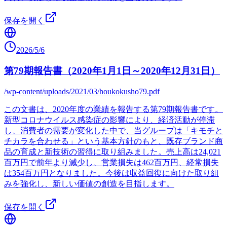
保存を開く
2026/5/6
第79期報告書（2020年1月1日～2020年12月31日）
/wp-content/uploads/2021/03/houkokusho79.pdf
この文書は、2020年度の業績を報告する第79期報告書です。
新型コロナウイルス感染症の影響により、経済活動が停滞
し、消費者の需要が変化した中で、当グループは「キモチと
チカラを合わせる」という基本方針のもと、既存ブランド商
品の育成と新技術の習得に取り組みました。売上高は24,021
百万円で前年より減少し、営業損失は462百万円、経常損失
は354百万円となりました。今後は収益回復に向けた取り組
みを強化し、新しい価値の創造を目指します。
保存を開く