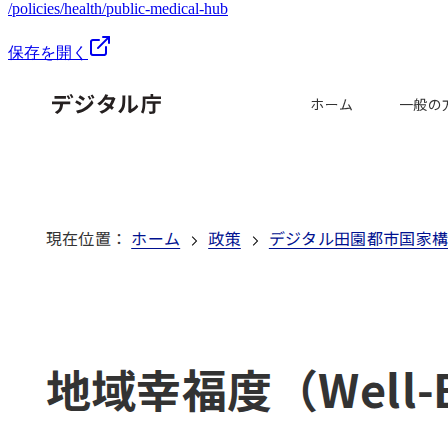
/policies/health/public-medical-hub
保存を開く