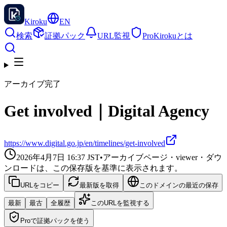
Kiroku
EN
検索
証拠パック
URL監視
Pro
Kirokuとは
アーカイブ完了
Get involved｜Digital Agency
https://www.digital.go.jp/en/timelines/get-involved
2026年4月7日 16:37
JST
•
アーカイブページ・viewer・ダウ
ンロードは、この保存版を基準に表示されます。
URLをコピー
最新版を取得
このドメインの最近の保存
最新
最古
全履歴
このURLを監視する
Proで証拠パックを使う