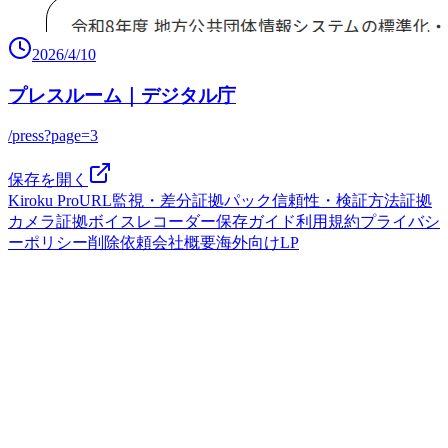
2026/4/10
プレスルーム｜デジタル庁
/press?page=3
保存を開く
Kiroku Pro
URL監視・差分
証拠パック
信頼性・検証方法
証拠
カメラ
証拠ボイスレコーダー
保存ガイド
利用規約
プライバシ
ーポリシー
削除依頼
会社概要
海外向けLP