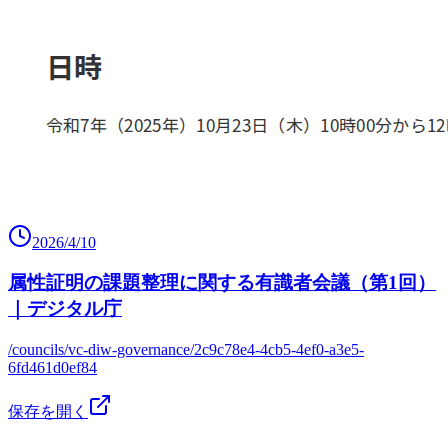
2026/4/10
属性証明の課題整理に関する有識者会議（第1回）
｜デジタル庁
/councils/vc-diw-governance/2c9c78e4-4cb5-4ef0-a3e5-
6fd461d0ef84
保存を開く