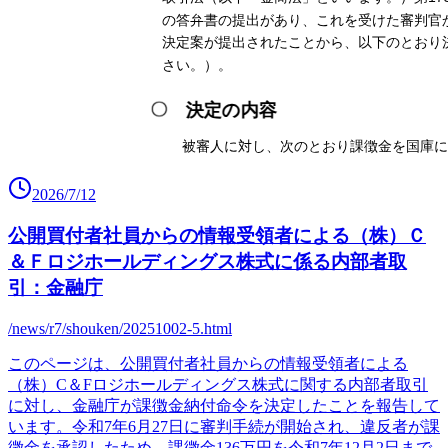
2026/7/12
公開買付者社員からの情報受領者による（株）Ｃ
＆Ｆロジホールディングス株式に係る内部者取
引：金融庁
/news/r7/shouken/20251002-5.html
このページは、公開買付者社員からの情報受領者による
（株）C＆Fロジホールディングス株式に関する内部者取引
に対し、金融庁が課徴金納付命令を決定したことを報告して
います。令和7年6月27日に審判手続が開始され、違反者が課
徴金を承認したため、課徴金136万円を令和7年12月2日まで