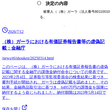
2026/7/12
（株）ガーラにおける有価証券報告書等の虚偽記
載：金融庁
/news/r6/shouken/20250314.html
このページは、（株）ガーラにおける有価証券報告書の虚偽
記載に関する金融庁の課徴金納付命令についての発表です。
2023年2月4日、証券取引等監視委員会の検査結果に基づき、
審判手続が開始され、ガーラは虚偽記載を認めました。その
結果、金融商品取引法に基づき、6495万円の課徴金を国庫に
納付するよう命じられました。納付期限は2023年5月14日で
す。
保存を開く