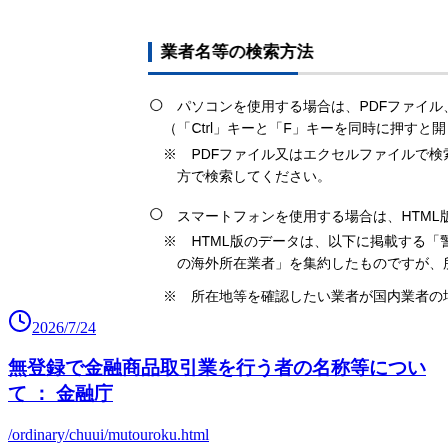
2026/7/24
無登録で金融商品取引業を行う者の名称等につい
て ： 金融庁
/ordinary/chuui/mutouroku.html