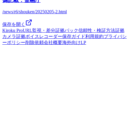
偽記載：金融庁
/news/r6/shouken/20250205-2.html
保存を開く
Kiroku Pro
URL監視・差分
証拠パック
信頼性・検証方法
証拠
カメラ
証拠ボイスレコーダー
保存ガイド
利用規約
プライバシ
ーポリシー
削除依頼
会社概要
海外向けLP