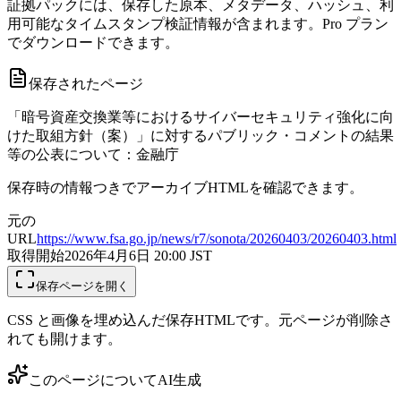
証拠パックには、保存した原本、メタデータ、ハッシュ、利
用可能なタイムスタンプ検証情報が含まれます。Pro プラン
でダウンロードできます。
保存されたページ
「暗号資産交換業等におけるサイバーセキュリティ強化に向
けた取組方針（案）」に対するパブリック・コメントの結果
等の公表について：金融庁
保存時の情報つきでアーカイブHTMLを確認できます。
元の
URL
https://www.fsa.go.jp/news/r7/sonota/20260403/20260403.html
取得開始
2026年4月6日 20:00
JST
保存ページを開く
CSS と画像を埋め込んだ保存HTMLです。元ページが削除さ
れても開けます。
このページについて
AI生成