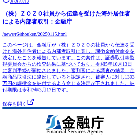
2026/7/12
（株）ＺＯＺＯ社員から伝達を受けた海外居住者
による内部者取引：金融庁
/news/r6/shouken/20250115.html
このページは、金融庁が（株）ＺＯＺＯの社員から伝達を受
けた海外居住者による内部者取引に関し、課徴金納付命令を
決定したことを報告しています。この案件は、証券取引等監
視委員会からの検査結果に基づいており、令和5年10月13日
に審判手続が開始されました。審判官による調査の結果、金
融商品取引法に違反していると認定され、被審人に対し1303
万円の課徴金を納付するよう命じる決定が下されました。納
付期限は令和7年3月17日です。
保存を開く