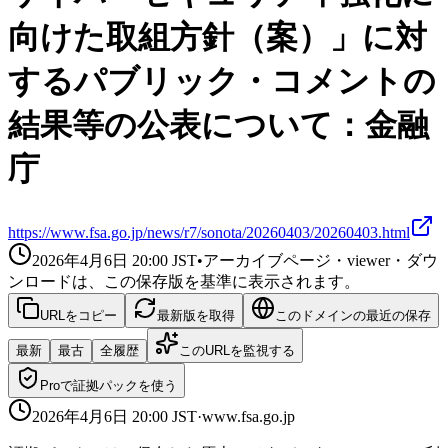
向けた取組方針（案）」に対
するパブリック・コメントの
結果等の公表について：金融
庁
https://www.fsa.go.jp/news/r7/sonota/20260403/20260403.html
2026年4月6日 20:00
JST
•
アーカイブページ・viewer・ダウ
ンロードは、この保存版を基準に表示されます。
URLをコピー
最新版を取得
このドメインの最近の保存
最新
最古
全履歴
このURLを監視する
Proで証拠パックを使う
2026年4月6日 20:00
JST
·
www.fsa.go.jp