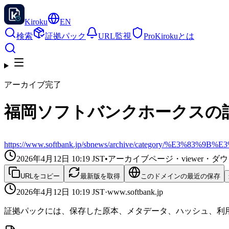
Kiroku
EN
検索
証拠パック
URL監視
Pro
Kirokuとは
アーカイブ完了
福岡ソフトバンクホークスの記
https://www.softbank.jp/sbnews/archive/category/%E3%8
2026年4月12日 10:19
JST
•
アーカイブページ・viewer・
URLをコピー
最新版を取得
このドメインの最近の保存
2026年4月12日 10:19
JST
·
www.softbank.jp
証拠パックには、保存した原本、メタデータ、ハッシュ、利用