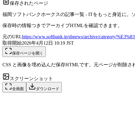
保存されたページ
福岡ソフトバンクホークスの記事一覧 - ITをもっと身近に
保存時の情報つきでアーカイブHTMLを確認できます。
元のURL
https://www.softbank.jp/sbnews/archive/catego
取得開始
2026年4月12日 10:19
JST
保存ページを開く
CSS と画像を埋め込んだ保存HTMLです。元ページが削除
スクリーンショット
全画面
ダウンロード