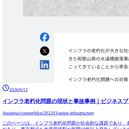
2026/6/12
インフラ老朽化問題の現状と事故事例｜ビジネスブ
/business/content/blog/202203/aging-infrastructure
このページは、インフラ老朽化問題が社会的な課題であり、