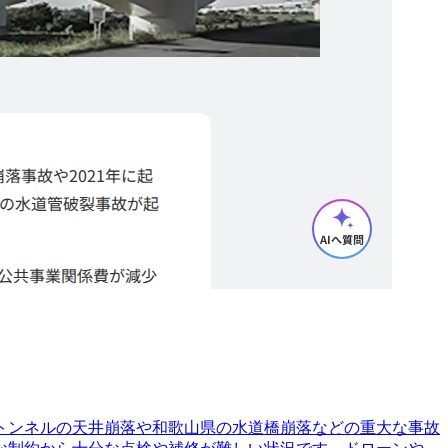
トンネルの天井崩落や和歌山県の水道橋崩落などの重大な事故