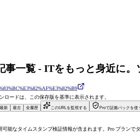
事一覧 - ITをもっと身近に
3%9B%E3%83%BC%E3%82%AF%E3%82%B9
ダウンロードは、この保存版を基準に表示されます。
最新
最古
全履歴
このURLを監視する
Proで証拠パックを使
可能なタイムスタンプ検証情報が含まれます。Pro プランで