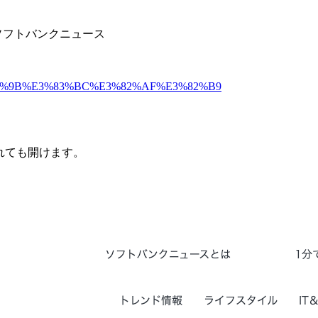
。ソフトバンクニュース
ry/%E3%83%9B%E3%83%BC%E3%82%AF%E3%82%B9
されても開けます。