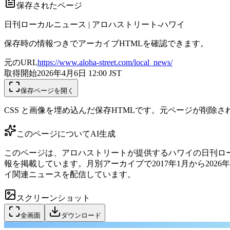
保存されたページ
日刊ローカルニュース | アロハストリート-ハワイ
保存時の情報つきでアーカイブHTMLを確認できます。
元のURL
https://www.aloha-street.com/local_news/
取得開始
2026年4月6日 12:00
JST
保存ページを開く
CSS と画像を埋め込んだ保存HTMLです。元ページが削除
このページについて
AI生成
このページは、アロハストリートが提供するハワイの日刊ロ
報を掲載しています。月別アーカイブで2017年1月から20
イ関連ニュースを配信しています。
スクリーンショット
全画面
ダウンロード