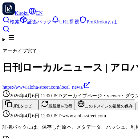
Kiroku
EN
検索
証拠パック
URL監視
Pro
Kirokuとは
アーカイブ完了
日刊ローカルニュース | アロ
https://www.aloha-street.com/local_news/
2026年4月6日 12:00
JST
•
アーカイブページ・viewer・
URLをコピー
最新版を取得
このドメインの最近の保存
2026年4月6日 12:00
JST
·
www.aloha-street.com
証拠パックには、保存した原本、メタデータ、ハッシュ、利用