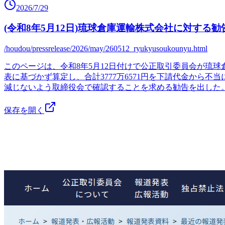
2026/7/29
(令和8年5月12日)琉球倉庫運輸株式会社に対する勧
/houdou/pressrelease/2026/may/260512_ryukyusoukounyu.html
このページは、令和8年5月12日付けで公正取引委員会が琉
表に基づかず算定し、合計3777万6571円を下請代金か
減じないよう取締役会で確認することを求める勧告を出した
保存を開く