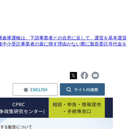
琉球倉庫運輸は、下請事業者との合意に反して、運賃を基本運賃
今後中小受託事業者の責に帰す理由がない際に製造委託等代金を