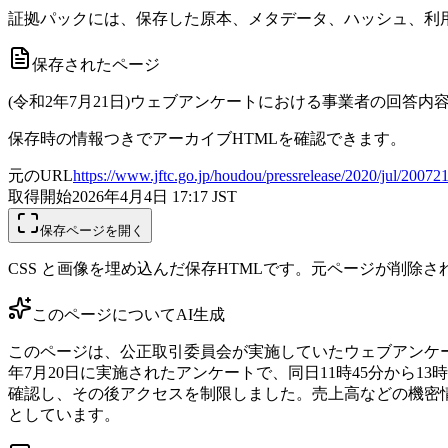
証拠パックには、保存した原本、メタデータ、ハッシュ、利用
保存されたページ
(令和2年7月21日)ウェブアンケートにおける事業者の回答内容
保存時の情報つきでアーカイブHTMLを確認できます。
元のURL
https://www.jftc.go.jp/houdou/pressrelease/2020/jul/20072
取得開始
2026年4月4日 17:17
JST
保存ページを開く
CSS と画像を埋め込んだ保存HTMLです。元ページが削除
このページについて
AI生成
このページは、公正取引委員会が実施していたウェブアンケー
年7月20日に実施されたアンケートで、同日11時45分から
確認し、その後アクセスを制限しました。売上高などの機密
としています。