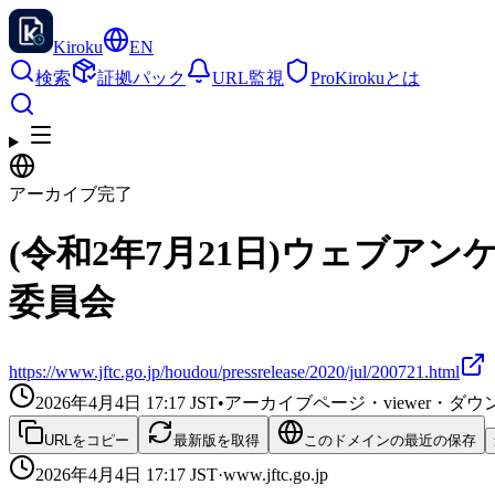
Kiroku
EN
検索
証拠パック
URL監視
Pro
Kirokuとは
アーカイブ完了
(令和2年7月21日)ウェブア
委員会
https://www.jftc.go.jp/houdou/pressrelease/2020/jul/200721.html
2026年4月4日 17:17
JST
•
アーカイブページ・viewer・
URLをコピー
最新版を取得
このドメインの最近の保存
2026年4月4日 17:17
JST
·
www.jftc.go.jp