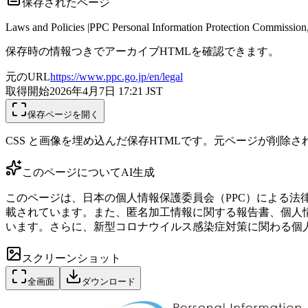
保存されたページ
Laws and Policies |PPC Personal Information Protection Commission
保存時の情報つきでアーカイブHTMLを確認できます。
元のURL
https://www.ppc.go.jp/en/legal
取得開始
2026年4月7日 17:21
JST
保存ページを開く
CSS と画像を埋め込んだ保存HTMLです。元ページが削除
このページについて
AI生成
このページは、日本の個人情報保護委員会（PPC）による
載されています。また、匿名加工情報に関する報告書、個人
います。さらに、新型コロナウイルス感染症対策に関わる個
スクリーンショット
全画面
ダウンロード