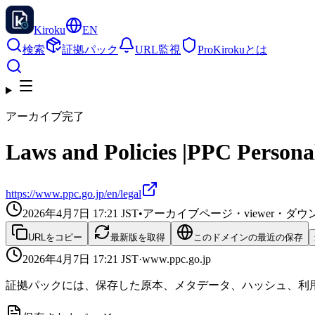
Kiroku
EN
検索
証拠パック
URL監視
Pro
Kirokuとは
アーカイブ完了
Laws and Policies |PPC Person
https://www.ppc.go.jp/en/legal
2026年4月7日 17:21
JST
•
アーカイブページ・viewer・
URLをコピー
最新版を取得
このドメインの最近の保存
2026年4月7日 17:21
JST
·
www.ppc.go.jp
証拠パックには、保存した原本、メタデータ、ハッシュ、利用