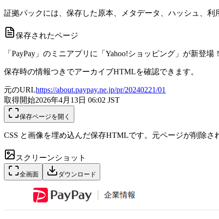
証拠パックには、保存した原本、メタデータ、ハッシュ、利用
保存されたページ
「PayPay」のミニアプリに「Yahoo!ショッピング」が新登場！ |
保存時の情報つきでアーカイブHTMLを確認できます。
元のURL
https://about.paypay.ne.jp/pr/20240221/01
取得開始
2026年4月13日 06:02
JST
保存ページを開く
CSS と画像を埋め込んだ保存HTMLです。元ページが削除
スクリーンショット
全画面
ダウンロード