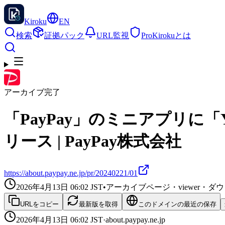
Kiroku
EN
検索
証拠パック
URL監視
Pro
Kirokuとは
アーカイブ完了
「PayPay」のミニアプリに「Y
リース | PayPay株式会社
https://about.paypay.ne.jp/pr/20240221/01
2026年4月13日 06:02
JST
•
アーカイブページ・viewer・
URLをコピー
最新版を取得
このドメインの最近の保存
2026年4月13日 06:02
JST
·
about.paypay.ne.jp