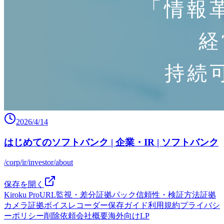
2026/4/14
はじめてのソフトバンク | 企業・IR | ソフトバンク
/corp/ir/investor/about
保存を開く
Kiroku Pro
URL監視・差分
証拠パック
信頼性・検証方法
証拠
カメラ
証拠ボイスレコーダー
保存ガイド
利用規約
プライバシ
ーポリシー
削除依頼
会社概要
海外向けLP