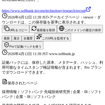
https://www.softbank.jp/corp/technology/research/recruit
2026年4月12日 11:39
JST
•
アーカイブページ・viewer・ダ
ウンロードは、この保存版を基準に表示されます。
URLをコピー
最新版を取得
このドメインの最近の保存
最新
最古
全履歴
このURLを監視する
Proで証拠パックを使う
2026年4月12日 11:39
JST
·
www.softbank.jp
証拠パックには、保存した原本、メタデータ、ハッシュ、利
用可能なタイムスタンプ検証情報が含まれます。Pro プラン
でダウンロードできます。
保存されたページ
採用情報｜ソフトバンク 先端技術研究所 | 企業・IR | ソフト
バンク | 企業・IR | ソフトバンク