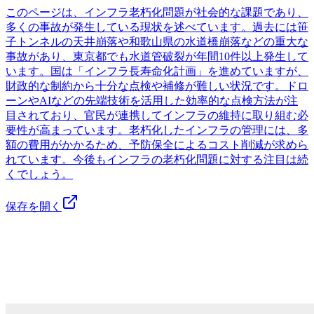
このページは、インフラ老朽化問題が社会的な課題であり、
多くの事故が発生している現状を述べています。過去には笹
子トンネルの天井崩落や和歌山県の水道橋崩落などの重大な
事故があり、東京都でも水道管破裂が年間10件以上発生して
います。国は「インフラ長寿命化計画」を進めていますが、
財政的な制約から十分な点検や補修が難しい状況です。ドロ
ーンやAIなどの先端技術を活用した効率的な点検方法が注
目されており、官民が連携してインフラの維持に取り組む必
要性が高まっています。老朽化したインフラの管理には、多
額の費用がかかるため、予防保全によるコスト削減が求めら
れています。今後もインフラの老朽化問題に対する注目は続
くでしょう。
保存を開く